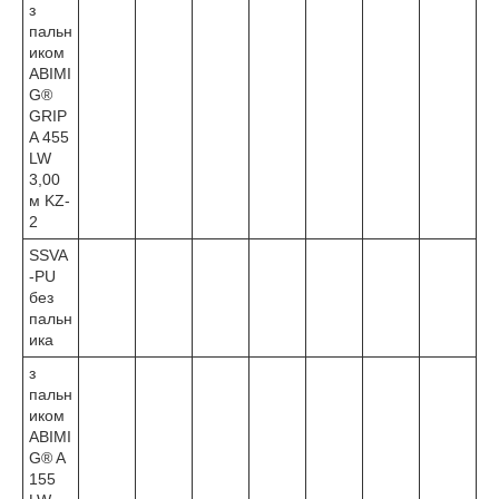
з
пальн
иком
ABIMI
G®
GRIP
A 455
LW
3,00
м KZ-
2
SSVA
-PU
без
пальн
ика
з
пальн
иком
ABIMI
G® A
155