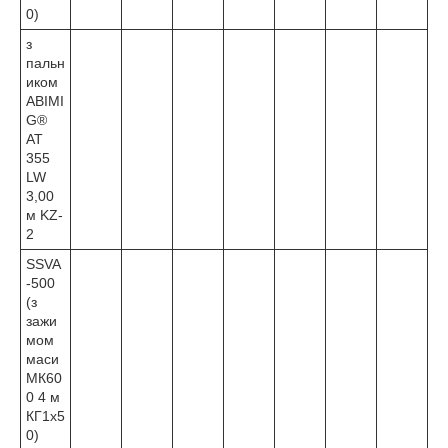
0)
з
пальн
иком
ABIMI
G®
AT
355
LW
3,00
м KZ-
2
SSVA
-500
(з
зажи
мом
маси
МК60
0 4 м
КГ1х5
0)