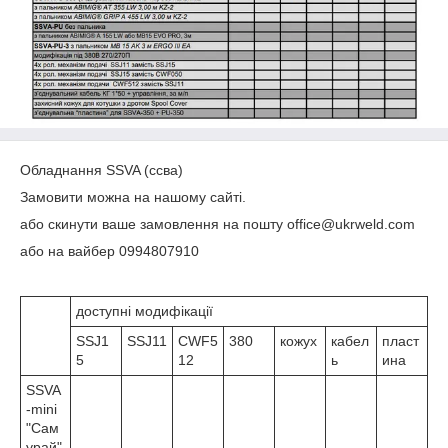
Обладнання SSVA (ссва)
Замовити можна на нашому сайті.
або скинути ваше замовлення на пошту office@ukrweld.com
або на вайбер 0994807910
доступні модифікації
SSJ1
SSJ11
CWF5
380
кожух
кабел
пласт
5
12
ь
ина
SSVA
-mini
"Сам
урай"