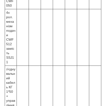
CWF
050
4х
рол.
меха
нізм
подач
и
CWF
512
заміс
ть
SSJ1
1
з'єдну
вальн
ий
кабел
ь КГ
1*50
+
управ
ління,