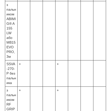
з
пальн
иком
ABIMI
G® A
155
LW
або
MB15
EVO
PRO,
3м
SSVA
+
+
-270-
Р без
пальн
ика
з
+
+
пальн
иком
RF
GRIP