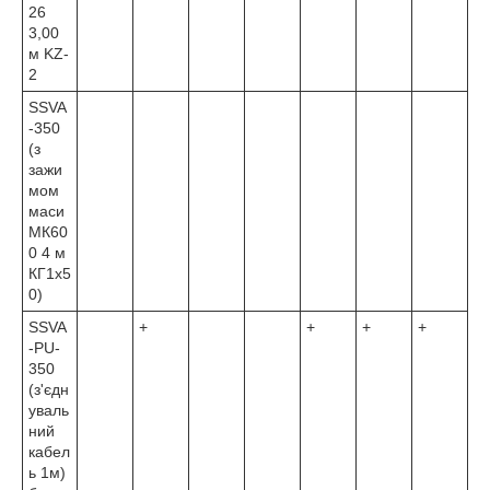
26
3,00
м KZ-
2
SSVA
-350
(з
зажи
мом
маси
МК60
0 4 м
КГ1х5
0)
SSVA
+
+
+
+
-PU-
350
(з'єдн
уваль
ний
кабел
ь 1м)