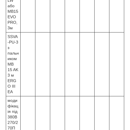
LW
або
MB15
EVO
PRO,
3м
SSVA
-PU-3
з
пальн
иком
MB
15 AK
3 м
ERG
O III
EA
моди
фікац
ія під
380В
270/2
70П