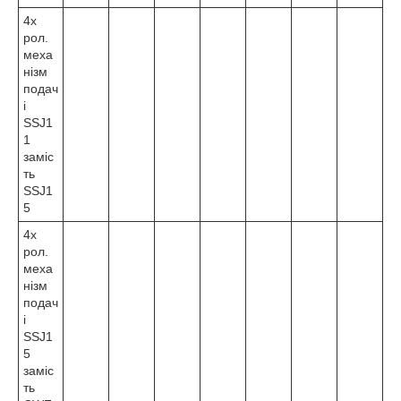
4х
рол.
меха
нізм
подач
і
SSJ1
1
заміс
ть
SSJ1
5
4х
рол.
меха
нізм
подач
і
SSJ1
5
заміс
ть