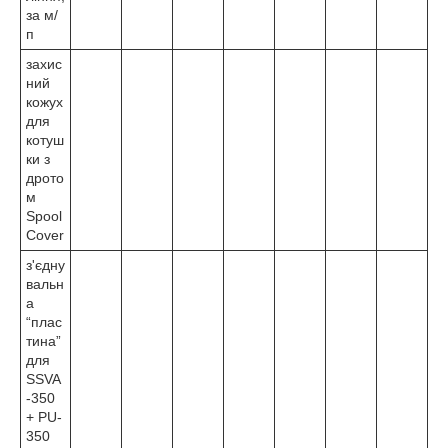
за м/
п
захис
ний
кожух
для
котуш
ки з
дрото
м
Spool
Cover
з'єдну
вальн
а
“плас
тина”
для
SSVA
-350
+ PU-
350