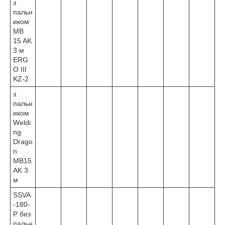
з
пальн
иком
MB
15 AK
3 м
ERG
O III
KZ-2
з
пальн
иком
Weldi
ng
Drago
n
MB15
AK 3
м
SSVA
-180-
P без
пальн