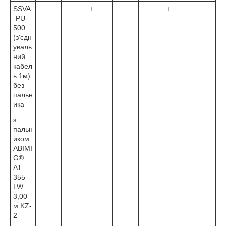
SSVA
+
+
-PU-
500
(з'єдн
уваль
ний
кабел
ь 1м)
без
пальн
ика
з
пальн
иком
ABIMI
G®
AT
355
LW
3,00
м KZ-
2