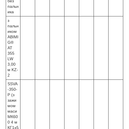
без
пальн
ика
з
пальн
иком
ABIMI
G®
AT
355
LW
3,00
м KZ-
2
SSVA
-350-
P (з
зажи
мом
маси
МК60
0 4 м
КГ1х5