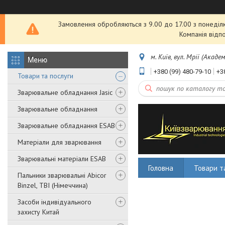
Замовлення обробляються з 9.00 до 17.00 з понеділка
Компанія відп
м. Київ, вул. Мрії (Акаде
+380 (99) 480-79-10
+3
Товари та послуги
Зварювальне обладнання Jasic
Зварювальне обладнання
Зварювальне обладнання ESAB
Матеріали для зварювання
Зварювальні матеріали ESAB
Головна
Товари т
Пальники зварювальні Abicor
Binzel, TBI (Німеччина)
Засоби індивідуального
захисту Китай