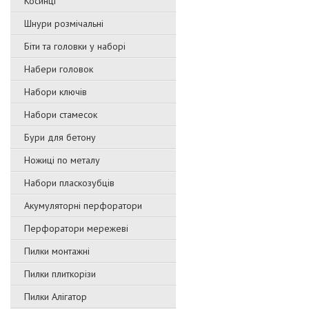
Косинці
Шнури розмічальні
Біти та головки у наборі
Набери головок
Набори ключів
Набори стамесок
Бури для бетону
Ножиці по металу
Набори пласкозубців
Акумуляторні перфоратори
Перфоратори мережеві
Пилки монтажні
Пилки плиткорізи
Пилки Алігатор