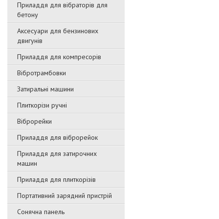
Приладдя для вібраторів для
бетону
Аксесуари для бензинових
двигунів
Приладдя для компресорів
Вібротрамбовки
Затиральні машини
Плиткорізи ручні
Віброрейки
Приладдя для віброрейок
Приладдя для затирочниx
машин
Приладдя для плиткорізів
Портативний зарядний пристрій
Сонячна панель