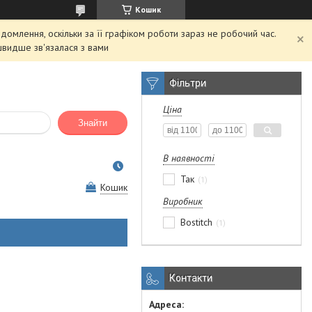
Кошик
домлення, оскільки за її графіком роботи зараз не робочий час.
швидше зв'язалася з вами
Фільтри
Ціна
Знайти
В наявності
Так
1
Кошик
Виробник
Bostitch
1
Контакти