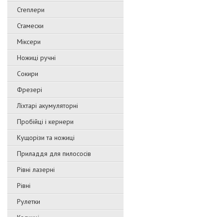
Степлери
Стамески
Міксери
Ножиці ручні
Сокири
Фрезері
Ліхтарі акумуляторні
Пробійці і кернери
Кущорізи та ножиці
Приладдя для пилососів
Рівні лазерні
Рівні
Рулетки