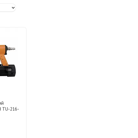
ий
H TU-216-