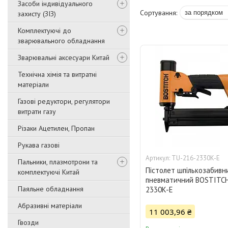
Засоби індивідуального
захисту (ЗІЗ)
Комплектуючі до
зварювального обладнання
Зварювальні аксесуари Китай
Технічна хімія та витратні
матеріали
Газові редуктори, регулятори
витрати газу
Різаки Ацетилен, Пропан
Рукава газові
TU-216-2330K-E
Пальники, плазмотрони та
Пістолет шпількозабивн
комплектуючі Китай
пневматичний BOSTITC
Паяльне обладнання
2330K-E
Абразивні матеріали
11 003,96 ₴
Гвозди