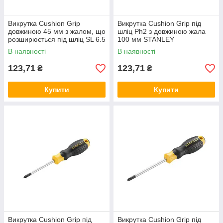
Викрутка Cushion Grip
Викрутка Cushion Grip під
довжиною 45 мм з жалом, що
шліц Ph2 з довжиною жала
розширюється під шліц SL 6.5
100 мм STANLEY
STANLEY STHT16147-0
STHT16158-0
В наявності
В наявності
123,71
123,71
₴
₴
Купити
Купити
Викрутка Cushion Grip під
Викрутка Cushion Grip під