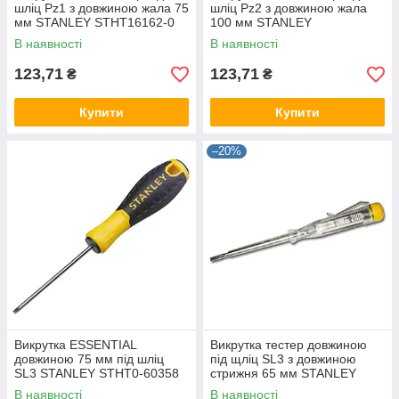
шліц Pz1 з довжиною жала 75
шліц Pz2 з довжиною жала
мм STANLEY STHT16162-0
100 мм STANLEY
STHT16163-0
В наявності
В наявності
123,71
123,71
₴
₴
Купити
Купити
–20%
Викрутка ESSENTIAL
Викрутка тестер довжиною
довжиною 75 мм під шліц
під щліц SL3 з довжиною
SL3 STANLEY STHT0-60358
стрижня 65 мм STANLEY
STHT0-66121
В наявності
В наявності