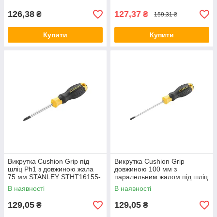
126,38
127,37
₴
₴
159,31 ₴
Купити
Купити
Викрутка Cushion Grip під
Викрутка Cushion Grip
шліц Ph1 з довжиною жала
довжиною 100 мм з
75 мм STANLEY STHT16155-
паралельним жалом під шліц
0
SL 4.0 STANLEY STHT16195-
В наявності
В наявності
0
129,05
129,05
₴
₴