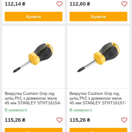
112,14
112,60
₴
₴
Купити
Купити
Викрутка Cushion Grip під
Викрутка Cushion Grip під
шліц Ph1 з довжиною жала
шліц Ph2 з довжиною жала
45 мм STANLEY STHT16154-
45 мм STANLEY STHT16157-
0
0
В наявності
В наявності
115,26
115,26
₴
₴