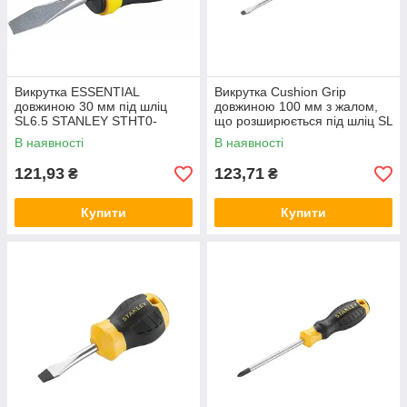
Викрутка ESSENTIAL
Викрутка Cushion Grip
довжиною 30 мм під шліц
довжиною 100 мм з жалом,
SL6.5 STANLEY STHT0-
що розширюється під шліц SL
60401
5.5 STANLEY STHT16146-0
В наявності
В наявності
121,93
123,71
₴
₴
Купити
Купити