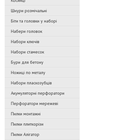
Косинці
Шнури розмічальні
Біти та головки у наборі
Набери головок
Набори ключів
Набори стамесок
Бури для бетону
Ножиці по металу
Набори пласкозубців
Акумуляторні перфоратори
Перфоратори мережеві
Пилки монтажні
Пилки плиткорізи
Пилки Алігатор