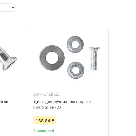
EB-22
ізів
Диск для ручних плиткорізів
EnerSol EB-22
138,84 ₴
В наявності