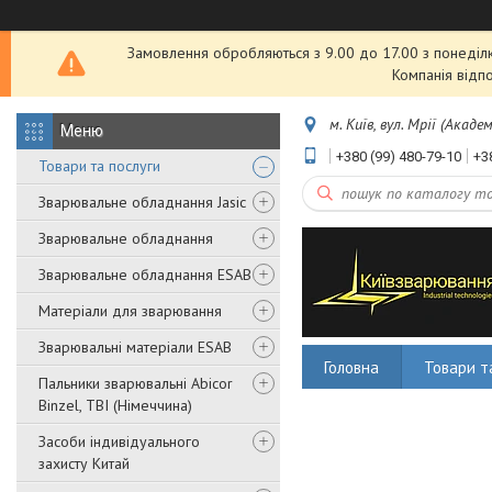
Замовлення обробляються з 9.00 до 17.00 з понеділка
Компанія відп
м. Київ, вул. Мрії (Акаде
+380 (99) 480-79-10
+3
Товари та послуги
Зварювальне обладнання Jasic
Зварювальне обладнання
Зварювальне обладнання ESAB
Матеріали для зварювання
Зварювальні матеріали ESAB
Головна
Товари т
Пальники зварювальні Abicor
Binzel, TBI (Німеччина)
Засоби індивідуального
захисту Китай