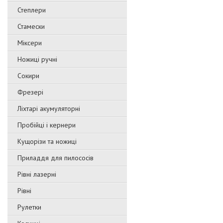
Степлери
Стамески
Міксери
Ножиці ручні
Сокири
Фрезері
Ліхтарі акумуляторні
Пробійці і кернери
Кущорізи та ножиці
Приладдя для пилососів
Рівні лазерні
Рівні
Рулетки