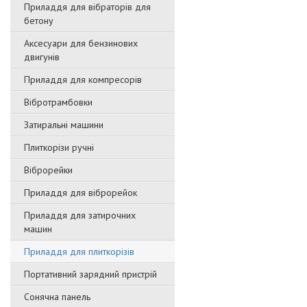
Приладдя для вібраторів для
бетону
Аксесуари для бензинових
двигунів
Приладдя для компресорів
Вібротрамбовки
Затиральні машини
Плиткорізи ручні
Віброрейки
Приладдя для віброрейок
Приладдя для затирочниx
машин
Приладдя для плиткорізів
Портативний зарядний пристрій
Сонячна панель