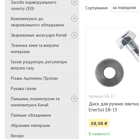
Засоби індивідуального
захисту (ЗІЗ)
Комплектуючі до
зварювального обладнання
Зварювальні аксесуари Китай
Технічна хімія та витратні
матеріали
Газові редуктори, регулятори
витрати газу
Різаки Ацетилен, Пропан
Рукава газові
EB-15
Пальники, плазмотрони та
Диск для ручних плиткор
комплектуючі Китай
EnerSol EB-15
Паяльне обладнання
68,98 ₴
Абразивні матеріали
В наявності
Гвозди