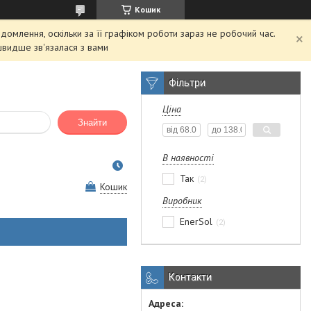
Кошик
домлення, оскільки за її графіком роботи зараз не робочий час.
швидше зв'язалася з вами
Фільтри
Ціна
Знайти
В наявності
Так
2
Кошик
Виробник
EnerSol
2
Контакти