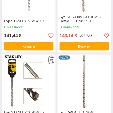
Бур SDS-Plus EXTREME2
Бур STANLEY STA54207
DeWALT DT9827_1
В наявності
В наявності
141,44
143,14
₴
₴
278,72 ₴
Купити
Купити
–20%
Бур STANLEY STA54052
Бур DeWALT DT9646