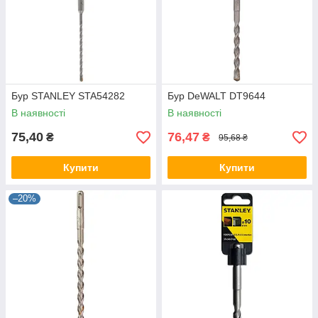
Бур STANLEY STA54282
Бур DeWALT DT9644
В наявності
В наявності
75,40
76,47
₴
₴
95,68 ₴
Купити
Купити
–20%