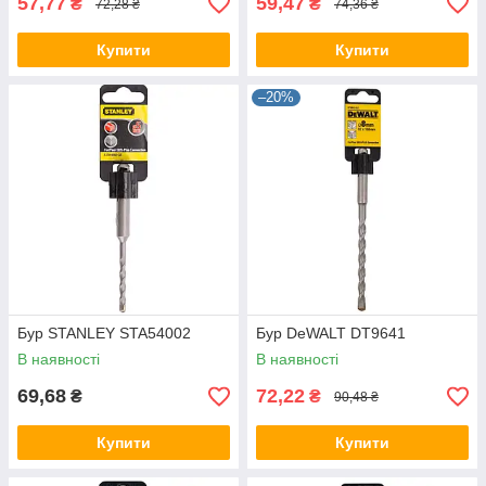
57,77
59,47
₴
₴
72,28 ₴
74,36 ₴
Купити
Купити
–20%
Бур STANLEY STA54002
Бур DeWALT DT9641
В наявності
В наявності
69,68
72,22
₴
₴
90,48 ₴
Купити
Купити