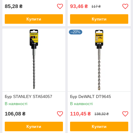
85,28
93,46
₴
₴
117 ₴
Купити
Купити
–20%
Бур STANLEY STA54057
Бур DeWALT DT9645
В наявності
В наявності
106,08
110,45
₴
₴
138,32 ₴
Купити
Купити