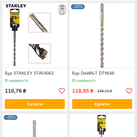
–20%
Бур STANLEY STA54062
Бур DeWALT DT9648
В наявності
В наявності
110,76
118,95
₴
₴
148,72 ₴
Купити
Купити
–25%