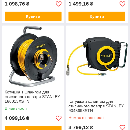
1 098,76
1 499,16
₴
₴
Купити
Купити
Котушка з шлангом для
стисненого повітря STANLEY
166013XSTN
Котушка з шлангом для
стисненого повітря STANLEY
В наявності
9045698STN
4 099,16
Немає в наявності
₴
3 799,12
₴