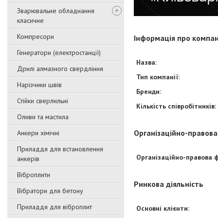
Зварювальне обладнання
класичне
Компресори
Інформація про компа
Генератори (електростанції)
Назва:
Дрилі алмазного свердління
Тип компанії:
Нарізчики швів
Бренди:
Стійки сверлильні
Кількість співробітників:
Оливи та мастила
Організаційно-правова
Анкери хімічні
Приладдя для встановлення
Організаційно-правова 
анкерів
Віброплити
Ринкова діяльність
Вібратори для бетону
Приладдя для віброплит
Основні клієнти: