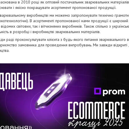
аснована в 2010 році як оптовий постачальник зварювальних матеріалів.
ювати і якісно покращувати асортимент пропонованої продукції.
варювальному виробництві ми можемо запропонувати технічно грамотні р
окотехнологічні). В асортименті пропонованої нами продукції є широкий
як відомих світових, так і вітчизняних виробників. Також спільно з україн
ність в розробці і виробництві зварювальних матеріалів.
жди раді проконсультувати клієнта з будь-якого питання зварювального 
дприємство замовника для проведення випробувань. Ми завжди відкриті 
ицтва.