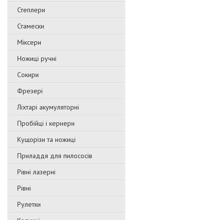
Степлери
Стамески
Міксери
Ножиці ручні
Сокири
Фрезері
Ліхтарі акумуляторні
Пробійці і кернери
Кущорізи та ножиці
Приладдя для пилососів
Рівні лазерні
Рівні
Рулетки