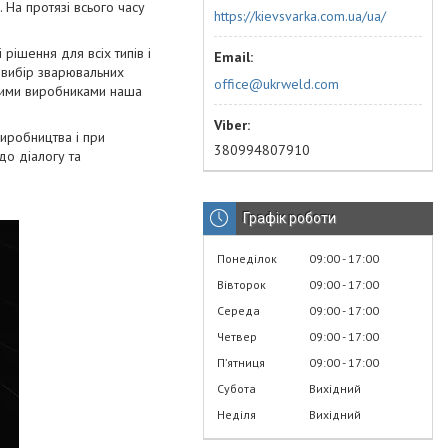
 На протязі всього часу
https://kievsvarka.com.ua/ua/
ішення для всіх типів і
 вибір зварювальних
office@ukrweld.com
ськими виробниками наша
виробництва і при
380994807910
до діалогу та
Графік роботи
Понеділок
09:00
17:00
Вівторок
09:00
17:00
Середа
09:00
17:00
Четвер
09:00
17:00
Пʼятниця
09:00
17:00
Субота
Вихідний
Неділя
Вихідний