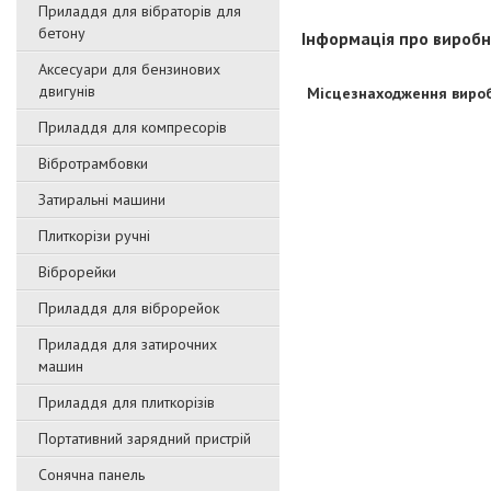
Приладдя для вібраторів для
бетону
Інформація про вироб
Аксесуари для бензинових
двигунів
Місцезнаходження виро
Приладдя для компресорів
Вібротрамбовки
Затиральні машини
Плиткорізи ручні
Віброрейки
Приладдя для віброрейок
Приладдя для затирочниx
машин
Приладдя для плиткорізів
Портативний зарядний пристрій
Сонячна панель