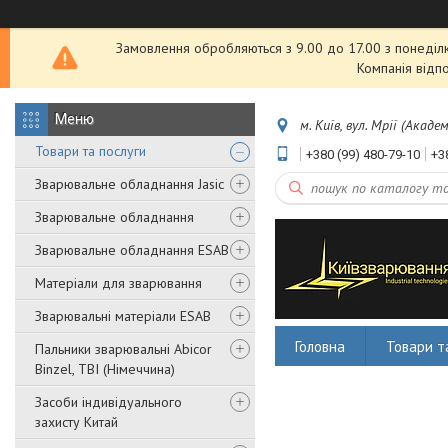
Замовлення обробляються з 9.00 до 17.00 з понеділка
Компанія відп
м. Київ, вул. Мрії (Акаде
Товари та послуги
+380 (99) 480-79-10
+3
Зварювальне обладнання Jasic
Зварювальне обладнання
Зварювальне обладнання ESAB
Матеріали для зварювання
Зварювальні матеріали ESAB
Головна
Товари т
Пальники зварювальні Abicor
Binzel, TBI (Німеччина)
Засоби індивідуального
захисту Китай