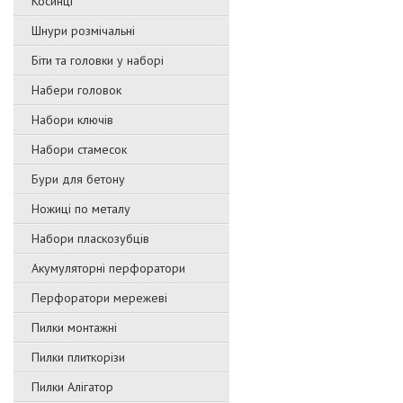
Косинці
Шнури розмічальні
Біти та головки у наборі
Набери головок
Набори ключів
Набори стамесок
Бури для бетону
Ножиці по металу
Набори пласкозубців
Акумуляторні перфоратори
Перфоратори мережеві
Пилки монтажні
Пилки плиткорізи
Пилки Алігатор