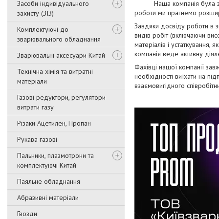
Засоби індивідуального
Наша компанія була з
роботи ми прагнемо розшир
захисту (ЗІЗ)
Завдяки досвіду роботи в з
Комплектуючі до
видів робіт (включаючи вис
зварювального обладнання
матеріалів і устаткування, 
компанія веде активну діяль
Зварювальні аксесуари Китай
Фахівці нашої компанії зав
Технічна хімія та витратні
необхідності виїхати на пі
матеріали
взаємовигідного співробітн
Газові редуктори, регулятори
витрати газу
Різаки Ацетилен, Пропан
Рукава газові
Пальники, плазмотрони та
комплектуючі Китай
Паяльне обладнання
Абразивні матеріали
Гвозди