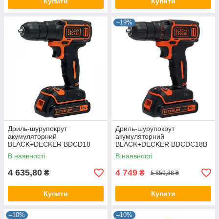
Купити
Купити
–19%
Дриль-шурупокрут
Дриль-шурупокрут
акумуляторний
акумуляторний
BLACK+DECKER BDCD18
BLACK+DECKER BDCDC18B
В наявності
В наявності
4 635,80
4 749
₴
₴
5 859,88 ₴
Купити
Купити
–10%
–10%