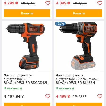
4 299
4 399
₴
₴
6 898,84 ₴
4 982,12 ₴
Купити
Купити
–19%
Дриль-шурупокрут
Дриль-шурупокрут
акумуляторний
акумуляторний безщітковий
BLACK+DECKER BDCDD12K
BLACK+DECKER BL186N
В наявності
В наявності
4 467,84
4 499
₴
₴
5 547,88 ₴