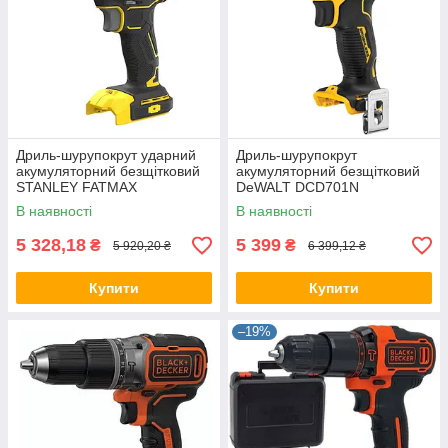
Дриль-шурупокрут ударний
Дриль-шурупокрут
акумуляторний безщітковий
акумуляторний безщітковий
STANLEY FATMAX
DeWALT DCD701N
SFMCD721B
В наявності
В наявності
5 328,18
5 399
₴
₴
5 920,20 ₴
6 399,12 ₴
Купити
Купити
–19%