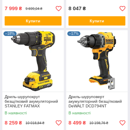
7 999
8 047
₴
₴
9 699,04 ₴
Купити
Купити
–18%
–17%
Дриль-шурупокрут
Дриль-шуруповерт
безщітковий акумуляторний
акумуляторний безщітковий
STANLEY FATMAX
DeWALT DCD794NT
SFMCD710D2K
В наявності
В наявності
8 259
8 499
₴
₴
10 018,84 ₴
10 198,76 ₴