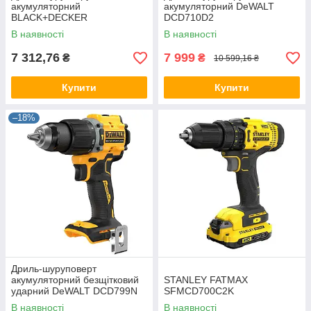
акумуляторний
акумуляторний DeWALT
BLACK+DECKER
DCD710D2
BDCDD186KB
В наявності
В наявності
7 312,76
7 999
₴
₴
10 599,16 ₴
Купити
Купити
–18%
Дриль-шуруповерт
акумуляторний безщітковий
STANLEY FATMAX
ударний DeWALT DCD799N
SFMCD700C2K
В наявності
В наявності