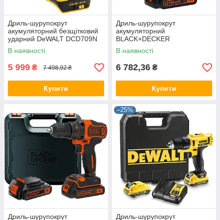
Дриль-шурупокрут
Дриль-шурупокрут
акумуляторний безщітковий
акумуляторний
ударний DeWALT DCD709N
BLACK+DECKER
BDCDC18KB
В наявності
В наявності
5 999
6 782,36
₴
₴
7 498,92 ₴
Купити
Купити
–25%
Дриль-шурупокрут
Дриль-шурупокрут