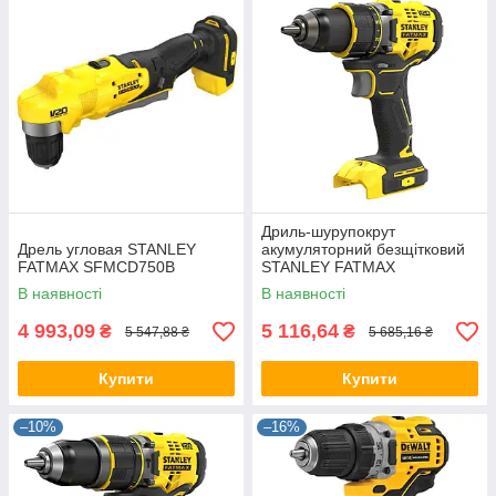
Дриль-шурупокрут
Дрель угловая STANLEY
акумуляторний безщітковий
FATMAX SFMCD750B
STANLEY FATMAX
SFMCD720B
В наявності
В наявності
4 993,09
5 116,64
₴
₴
5 547,88 ₴
5 685,16 ₴
Купити
Купити
–10%
–16%