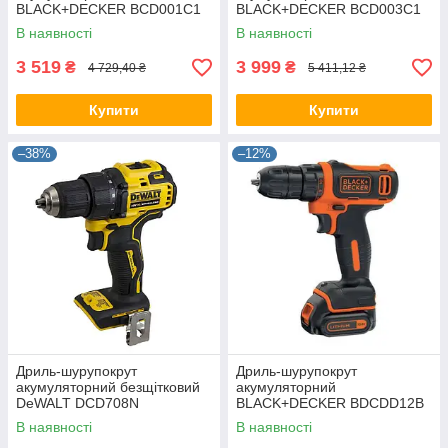
BLACK+DECKER BCD001C1
BLACK+DECKER BCD003C1
В наявності
В наявності
3 519
3 999
₴
₴
4 729,40 ₴
5 411,12 ₴
Купити
Купити
–38%
–12%
Дриль-шурупокрут
Дриль-шурупокрут
акумуляторний безщітковий
акумуляторний
DeWALT DCD708N
BLACK+DECKER BDCDD12B
В наявності
В наявності