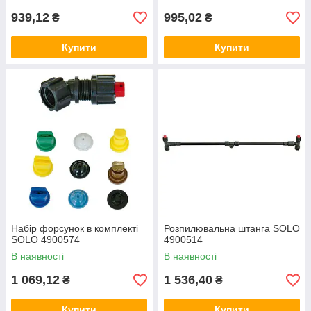
939,12
995,02
₴
₴
Купити
Купити
Набір форсунок в комплекті
Розпилювальна штанга SOLO
SOLO 4900574
4900514
В наявності
В наявності
1 069,12
1 536,40
₴
₴
Купити
Купити