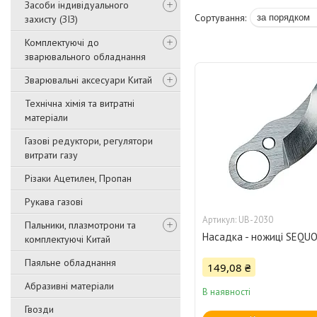
Засоби індивідуального
захисту (ЗІЗ)
Комплектуючі до
зварювального обладнання
Зварювальні аксесуари Китай
Технічна хімія та витратні
матеріали
Газові редуктори, регулятори
витрати газу
Різаки Ацетилен, Пропан
Рукава газові
UB-2030
Пальники, плазмотрони та
Насадка - ножиці SEQUO
комплектуючі Китай
Паяльне обладнання
149,08 ₴
Абразивні матеріали
В наявності
Гвозди