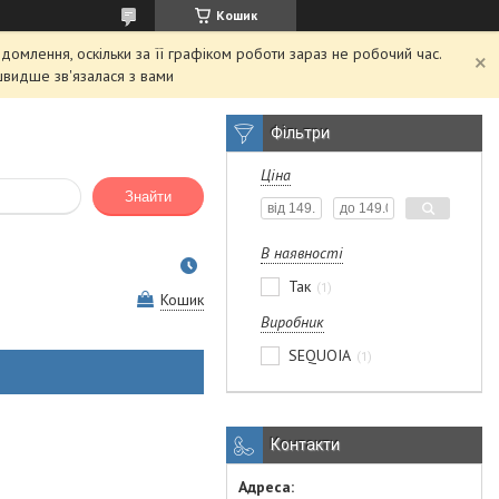
Кошик
домлення, оскільки за її графіком роботи зараз не робочий час.
швидше зв'язалася з вами
Фільтри
Ціна
Знайти
В наявності
Так
1
Кошик
Виробник
SEQUOIA
1
Контакти