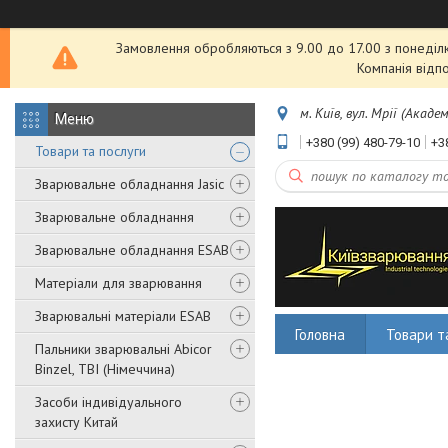
Замовлення обробляються з 9.00 до 17.00 з понеділка
Компанія відп
м. Київ, вул. Мрії (Акаде
+380 (99) 480-79-10
+3
Товари та послуги
Зварювальне обладнання Jasic
Зварювальне обладнання
Зварювальне обладнання ESAB
Матеріали для зварювання
Зварювальні матеріали ESAB
Головна
Товари т
Пальники зварювальні Abicor
Binzel, TBI (Німеччина)
Засоби індивідуального
захисту Китай