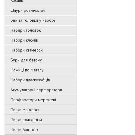
Косинці
Шнури розмічальні
Біти та головки у наборі
Набери головок
Набори ключів
Набори стамесок
Бури для бетону
Ножиці по металу
Набори пласкозубців
Акумуляторні перфоратори
Перфоратори мережеві
Пилки монтажні
Пилки плиткорізи
Пилки Алігатор