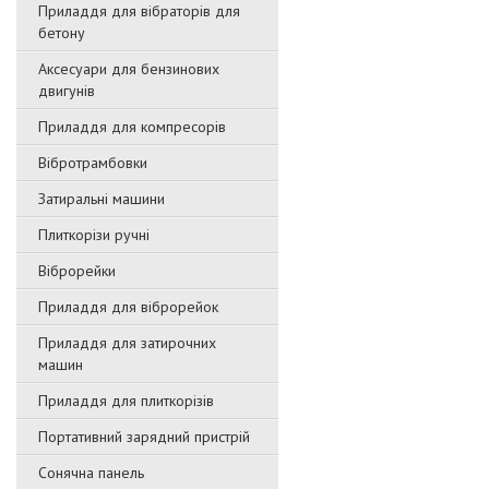
Приладдя для вібраторів для
бетону
Аксесуари для бензинових
двигунів
Приладдя для компресорів
Вібротрамбовки
Затиральні машини
Плиткорізи ручні
Віброрейки
Приладдя для віброрейок
Приладдя для затирочниx
машин
Приладдя для плиткорізів
Портативний зарядний пристрій
Сонячна панель