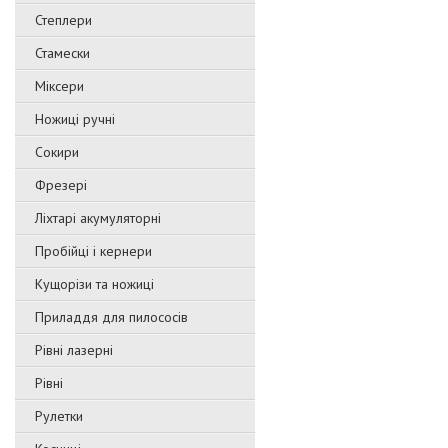
Степлери
Стамески
Міксери
Ножиці ручні
Сокири
Фрезері
Ліхтарі акумуляторні
Пробійці і кернери
Кущорізи та ножиці
Приладдя для пилососів
Рівні лазерні
Рівні
Рулетки