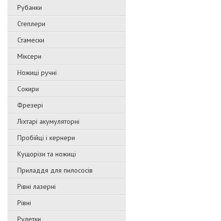
Рубанки
Степлери
Стамески
Міксери
Ножиці ручні
Сокири
Фрезері
Ліхтарі акумуляторні
Пробійці і кернери
Кущорізи та ножиці
Приладдя для пилососів
Рівні лазерні
Рівні
Рулетки