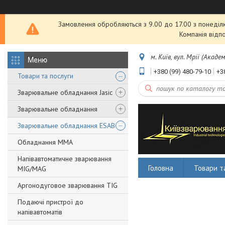
Замовлення обробляються з 9.00 до 17.00 з понеділка
Компанія відп
м. Київ, вул. Мрії (Акаде
+380 (99) 480-79-10
+3
Товари та послуги
Зварювальне обладнання Jasic
Зварювальне обладнання
Зварювальне обладнання ESAB
Обладнання ММА
Напівавтоматичне зварювання
Головна
Товари т
MIG/MAG
Аргонодуговое зварювання TIG
Подаючі пристрої до
напівавтоматів