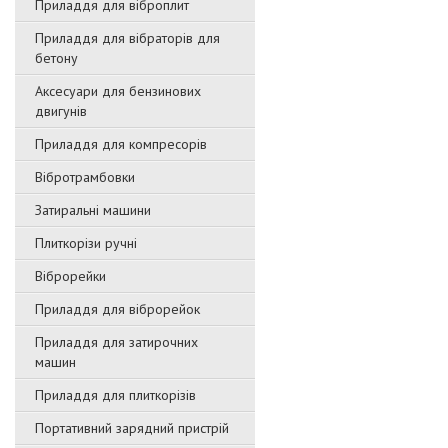
Приладдя для віброплит
Приладдя для вібраторів для
бетону
Аксесуари для бензинових
двигунів
Приладдя для компресорів
Вібротрамбовки
Затиральні машини
Плиткорізи ручні
Віброрейки
Приладдя для віброрейок
Приладдя для затирочниx
машин
Приладдя для плиткорізів
Портативний зарядний пристрій