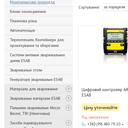
Моніторингове приладдя
Блоки охолодження
Плазмова різка
Автоматизація
Термопенали, Контейнери для
прокачування та зберігання
Системи витяжки зварювальних
димів ESAB
Зварювальні столи
Генератори зварювальні ESAB
Матеріали для зварювання
Цифровий контролер A
ESAB
Зварювальні матеріали ESAB
Ціну уточнюйте
Пальники зварювальні Abicor
Binzel, TBI (Німеччина)
Під замовлення
Засоби індивідуального
+380 (99) 480-79-10