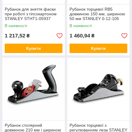
Рубанок для зняття фаски
Рубанок торцевої RB5
при роботі з гіпсокартоном
довжиною 150 мм, шириною
STANLEY STHT1-05937
50 мм STANLEY 0-12-105
В наявності
В наявності
1 217,52
1 460,94
₴
₴
Купити
Купити
Рубанок столярний
Рубанок торцевої з
довжиною 210 мм і шириною
регулюванням леза STANLEY