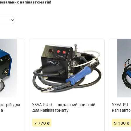
рювальних напівавтоматів!
истрій для
SSVA-PU-3 — подаючий пристрій
SSVA-PU 
ва
для напівавтомату
напівавт
7 770 ₴
9 180 ₴