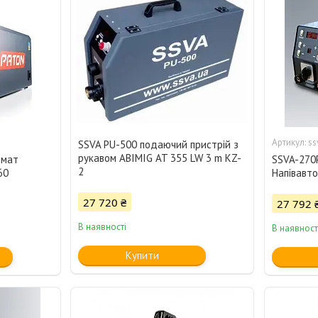
ss
SSVA PU-500 подаючий пристрій з
рукавом ABIMIG AT 355 LW 3 m KZ-
омат
SSVA-270
2
60
Напівавто
27 720 ₴
27 792 
В наявності
В наявност
Купити