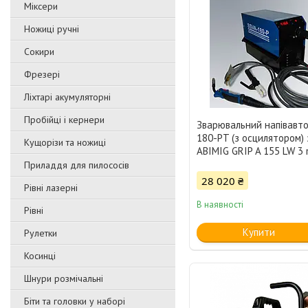
Міксери
Ножиці ручні
Сокири
Фрезері
Ліхтарі акумуляторні
Пробійці і кернери
Зварювальний напівавт
180-PT (з осцилятором) 
Кущорізи та ножиці
ABIMIG GRIP A 155 LW 3
Приладдя для пилососів
28 020 ₴
Рівні лазерні
В наявності
Рівні
Купити
Рулетки
Косинці
Шнури розмічальні
Біти та головки у наборі