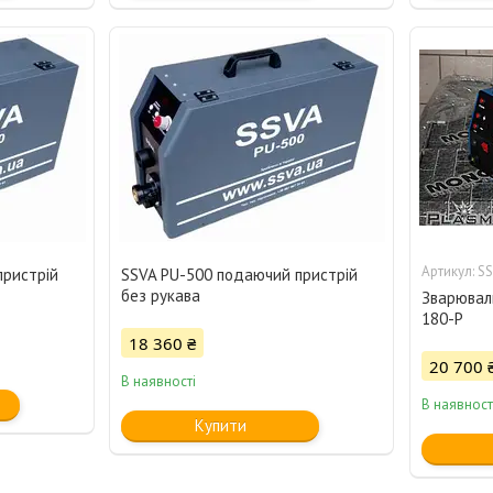
SS
пристрій
SSVA PU-500 подаючий пристрій
без рукава
Зварювал
180-P
18 360 ₴
20 700 
В наявності
В наявност
Купити