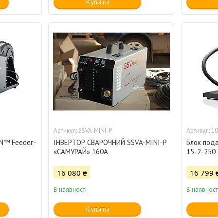
Купити
SSVA-MINI-Р
10
ON™ Feeder-
ІНВЕРТОР СВАРОЧНИЙ SSVA-MINI-Р
Блок под
«САМУРАЙ» 160А
15-2-250
16 080 ₴
16 799 
В наявності
В наявност
Купити