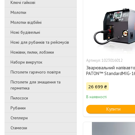
Ключі гайкові
Молотки
Молотки відбійні
Ножі будівельні
Ножі для рубанків та рейсмусів
Ножівки, пилки, лобзики
1023016012
Набори викруток
Зварювальний напівавт
Пістолети гарячого повітря
PATON™ StandardMIG-1
Пістолети для змащення та
26 699 ₴
герметика
В наявності
Пилососи
Рубанки
Купити
Степлери
Стамески