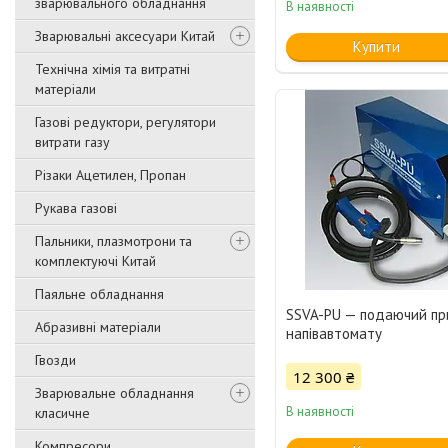
зварювального обладнання
В наявності
Зварювальні аксесуари Китай
Купити
Технічна хімія та витратні
матеріали
Газові редуктори, регулятори
витрати газу
Різаки Ацетилен, Пропан
Рукава газові
Пальники, плазмотрони та
комплектуючі Китай
Паяльне обладнання
SSVA-PU — подаючий пр
Абразивні матеріали
напівавтомату
Гвозди
12 300 ₴
Зварювальне обладнання
В наявності
класичне
Компресори