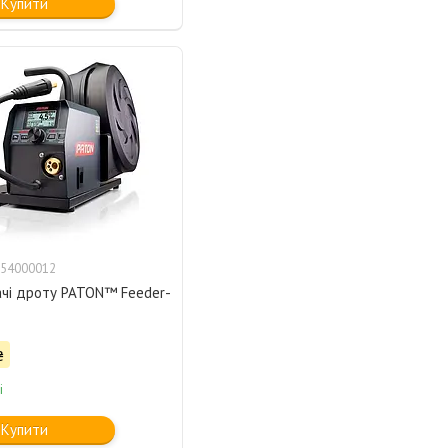
Купити
54000012
ачі дроту PATON™ Feeder-
₴
і
Купити