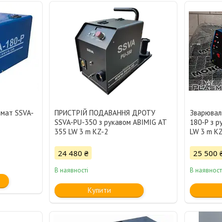
омат SSVA-
ПРИСТРІЙ ПОДАВАННЯ ДРОТУ
Зварювал
SSVA-PU-350 з рукавом ABIMIG AT
180-P з р
355 LW 3 m KZ-2
LW 3 m K
24 480 ₴
25 500 
В наявності
В наявност
Купити