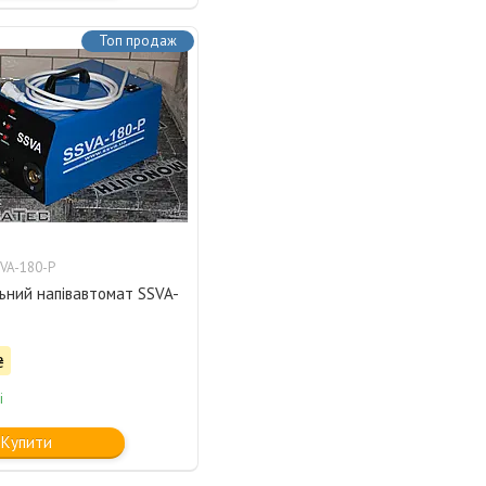
Топ продаж
VA-180-P
ьний напівавтомат SSVA-
₴
і
Купити