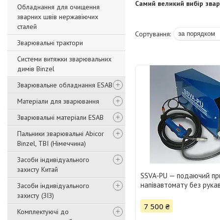
Самий великий вибір зва
Обладнання для очищення
зварних швів нержавіючих
сталей
Зварювальні трактори
Системи витяжки зварювальних
димів Binzel
Зварювальне обладнання ESAB
Матеріали для зварювання
Зварювальні матеріали ESAB
Пальники зварювальні Abicor
Binzel, TBI (Німеччина)
Засоби індивідуального
захисту Китай
SSVA-PU — подаючий пр
напівавтомату без рука
Засоби індивідуального
захисту (ЗІЗ)
7 500 ₴
Комплектуючі до