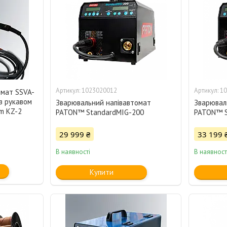
1023020012
10
омат SSVA-
з рукавом
Зварювальний напівавтомат
Зварювал
 m KZ-2
PATON™ StandardMIG-200
PATON™ S
29 999 ₴
33 199 
В наявності
В наявност
Купити