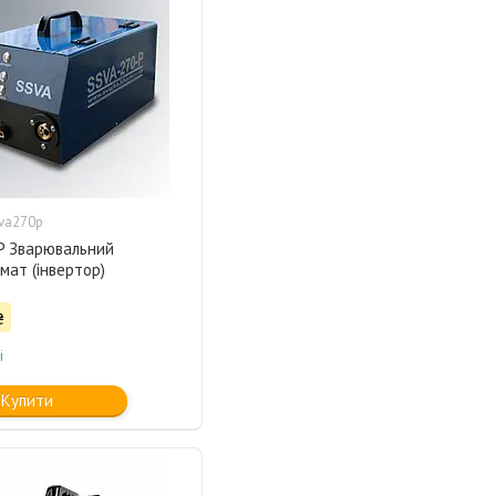
va270p
P Зварювальний
мат (інвертор)
₴
і
Купити