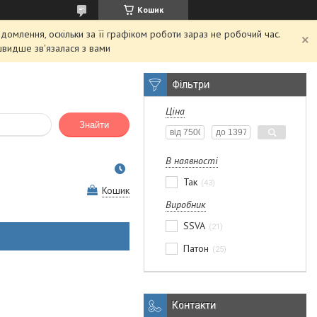
Кошик
домлення, оскільки за її графіком роботи зараз не робочий час.
швидше зв'язалася з вами
Фільтри
Ціна
Знайти
В наявності
Так
43
Кошик
Виробник
SSVA
21
Патон
25
Контакти