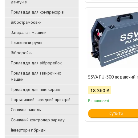
двигунів
Приладдя для компресорів
Вібротрамбовки
Затиральні машини
Плиткорізи ручні
Віброрейки
Приладдя для віброрейок
Приладдя для затирочниx
SSVA PU-500 подаючий 
машин
Приладдя для плиткорізів
18 360 ₴
Портативний зарядний пристрій
В наявності
Сонячна панель
Купити
Сонячний контролер заряду
Інвертори гібридні