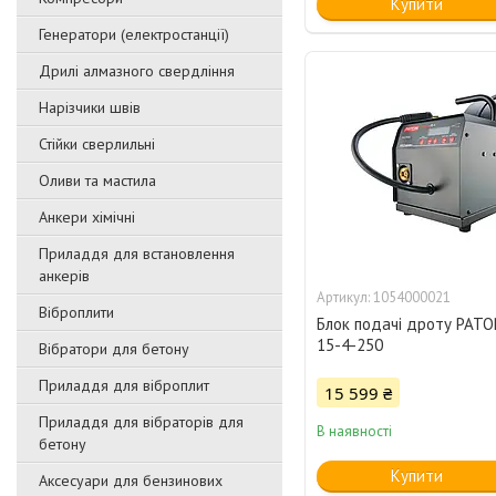
Купити
Генератори (електростанції)
Дрилі алмазного свердління
Нарізчики швів
Стійки сверлильні
Оливи та мастила
Анкери хімічні
Приладдя для встановлення
анкерів
1054000021
Віброплити
Блок подачі дроту PAT
15-4-250
Вібратори для бетону
Приладдя для віброплит
15 599 ₴
Приладдя для вібраторів для
В наявності
бетону
Купити
Аксесуари для бензинових