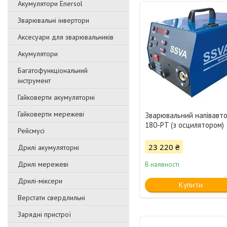
Акумулятори Enersol
Зварювальні інвертори
Аксесуари для зварювальників
Акумулятори
Багатофункціональний
інструмент
Гайковерти акумуляторні
Гайковерти мережеві
Зварювальний напівавт
180-PT (з осцилятором)
Рейсмусі
23 220 ₴
Дрилі акумуляторні
Дрилі мережеві
В наявності
Дрилі-міксери
Купити
Верстати свердлильні
Зарядні пристрої