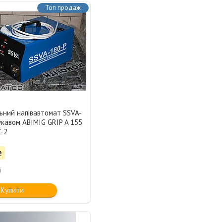
Топ продаж
ьний напівавтомат SSVA-
укавом ABIMIG GRIP A 155
Z-2
₴
і
Купити