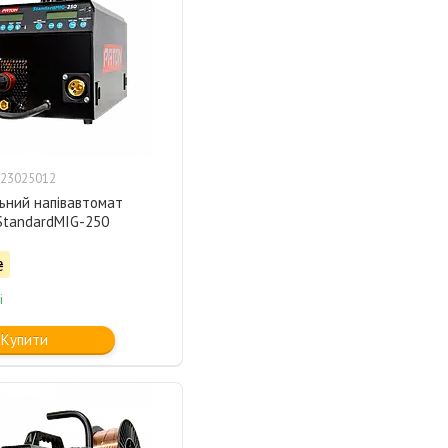
23025012
ьний напівавтомат
tandardMIG-250
₴
і
Купити