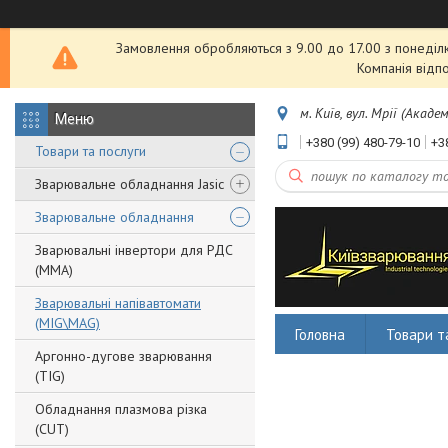
Замовлення обробляються з 9.00 до 17.00 з понеділка
Компанія відп
м. Київ, вул. Мрії (Акаде
+380 (99) 480-79-10
+3
Товари та послуги
Зварювальне обладнання Jasic
Зварювальне обладнання
Зварювальні інвертори для РДС
(MMA)
Зварювальні напівавтомати
(MIG\MAG)
Головна
Товари т
Аргонно-дугове зварювання
(TIG)
Обладнання плазмова різка
(CUT)