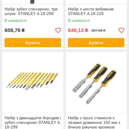
Набір зубил слюсарних, три
Набір з шести вибивачів
штуки. STANLEY 4-18-298
STANLEY 4-18-226
В наявності
В наявності
608,76
646,13
₴
₴
807,68 ₴
Купити
Купити
Набір з дванадцяти бородків і
Набір з трьох стамесок з
зубил слюсарних STANLEY 4-
лезами довжиною 150 мм з
18-299
бічною ріжучою кромкою