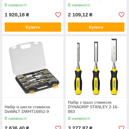
DeWALT DWHT0-16148
В наявності
В наявності
1 920,18
2 109,12
₴
₴
Купити
Купити
Набір з трьох стамесок
Набір із шести стамесок
DYNAGRIP STANLEY 2-16-
DeWALT DWHT16852-9
883
В наявності
В наявності
2 636,40
3 277,87
₴
₴