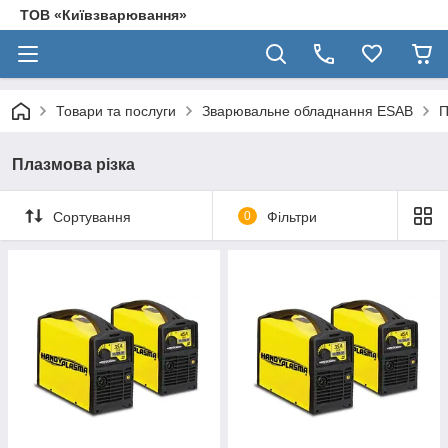
ТОВ «Київзварювання»
Товари та послуги
Зварювальне обладнання ESAB
П
Плазмова різка
Сортування
0
Фільтри