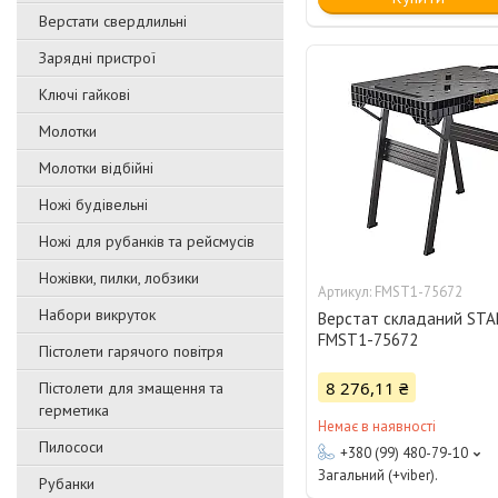
Верстати свердлильні
Зарядні пристрої
Ключі гайкові
Молотки
Молотки відбійні
Ножі будівельні
Ножі для рубанків та рейсмусів
Ножівки, пилки, лобзики
FMST1-75672
Набори викруток
Верстат складаний ST
FMST1-75672
Пістолети гарячого повітря
8 276,11 ₴
Пістолети для змащення та
герметика
Немає в наявності
Пилососи
+380 (99) 480-79-10
Загальний (+viber).
Рубанки