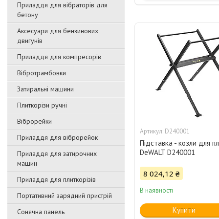
Приладдя для вібраторів для
бетону
Аксесуари для бензинових
двигунів
Приладдя для компресорів
Вібротрамбовки
Затиральні машини
Плиткорізи ручні
Віброрейки
D240001
Приладдя для віброрейок
Підставка - козли для п
DeWALT D240001
Приладдя для затирочниx
машин
8 024,12 ₴
Приладдя для плиткорізів
В наявності
Портативний зарядний пристрій
Купити
Сонячна панель