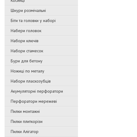
Косинці
Шнури розмічальні
Біти та головки у наборі
Набери головок
Набори ключів
Набори стамесок
Бури для бетону
Ножиці по металу
Набори пласкозубців
Акумуляторні перфоратори
Перфоратори мережеві
Пилки монтажні
Пилки плиткорізи
Пилки Алігатор