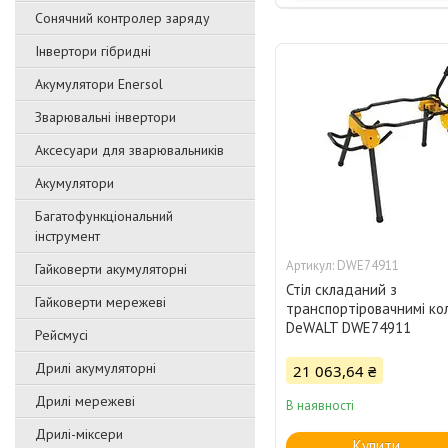
Сонячний контролер заряду
Інвертори гібридні
Акумулятори Enersol
Зварювальні інвертори
Аксесуари для зварювальників
Акумулятори
Багатофункціональний
інструмент
DWE74911
Гайковерти акумуляторні
Стіл складаний з
Гайковерти мережеві
транспортіровачнимі ко
DeWALT DWE74911
Рейсмусі
Дрилі акумуляторні
21 063,64 ₴
Дрилі мережеві
В наявності
Дрилі-міксери
Купити