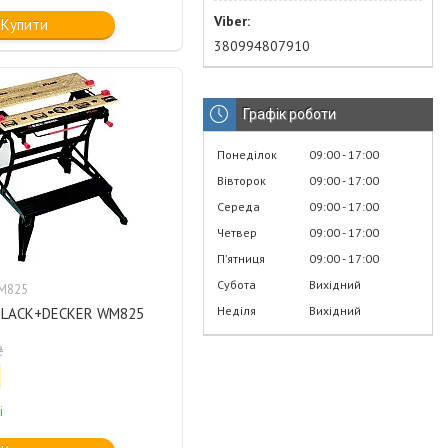
Купити
380994807910
Графік роботи
Понеділок
09:00
17:00
Вівторок
09:00
17:00
Середа
09:00
17:00
Четвер
09:00
17:00
Пʼятниця
09:00
17:00
Субота
Вихідний
M825
Неділя
Вихідний
BLACK+DECKER WM825
₴
і