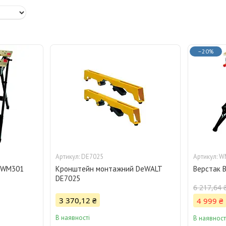
–20%
DE7025
W
 WM301
Кронштейн монтажний DeWALT
Верстак 
DE7025
6 217,64 
3 370,12 ₴
4 999 ₴
В наявності
В наявност