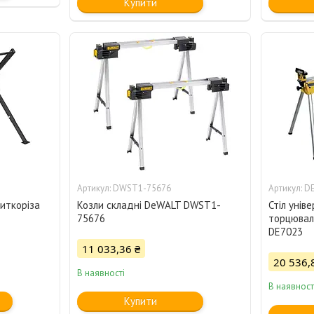
Купити
DWST1-75676
D
литкоріза
Козли складні DeWALT DWST1-
Стіл унів
75676
торцювал
DE7023
11 033,36 ₴
20 536,
В наявності
В наявност
Купити