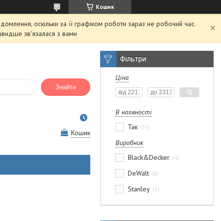
Кошик
домлення, оскільки за її графіком роботи зараз не робочий час.
швидше зв'язалася з вами
Фільтри
Ціна
Знайти
В наявності
Так
11
Кошик
Виробник
Black&Decker
4
DeWalt
8
Stanley
1