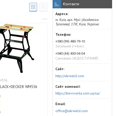
Контакти
м. Київ, вул. Мрії (Академіка
Туполева) 17Ж, Київ, Україна
+380 (99) 480-79-10
Загальний (+viber).
+380 (44) 400-04-04
Самовивіз НЕДОСТУПНИЙ.
http://ukrweld.com
M536
BLACK+DECKER WM536
https://kievsvarka.com.ua/ua/
₴
office@ukrweld.com
і