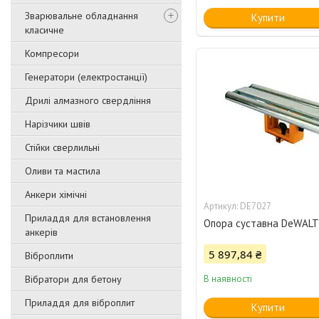
Зварювальне обладнання
Купити
класичне
Компресори
Генератори (електростанції)
Дрилі алмазного свердління
Нарізчики швів
Стійки сверлильні
Оливи та мастила
Анкери хімічні
DE7027
Приладдя для встановлення
Опора суставна DeWALT
анкерів
5 897,84 ₴
Віброплити
Вібратори для бетону
В наявності
Приладдя для віброплит
Купити