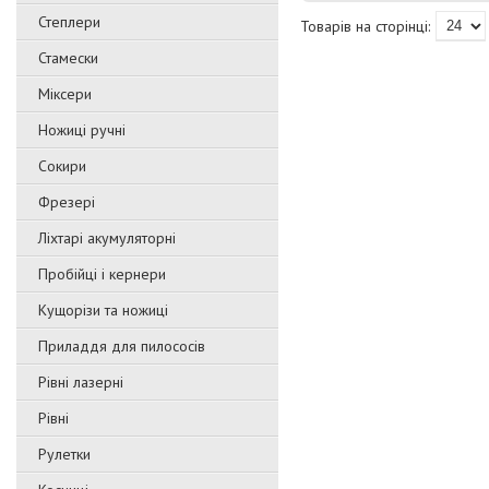
Степлери
Стамески
Міксери
Ножиці ручні
Сокири
Фрезері
Ліхтарі акумуляторні
Пробійці і кернери
Кущорізи та ножиці
Приладдя для пилососів
Рівні лазерні
Рівні
Рулетки