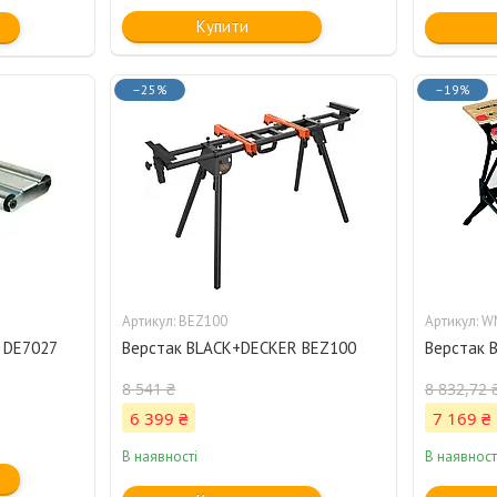
Купити
–25%
–19%
BEZ100
W
 DE7027
Верстак BLACK+DECKER BEZ100
Верстак 
8 541 ₴
8 832,72 
6 399 ₴
7 169 ₴
В наявності
В наявност