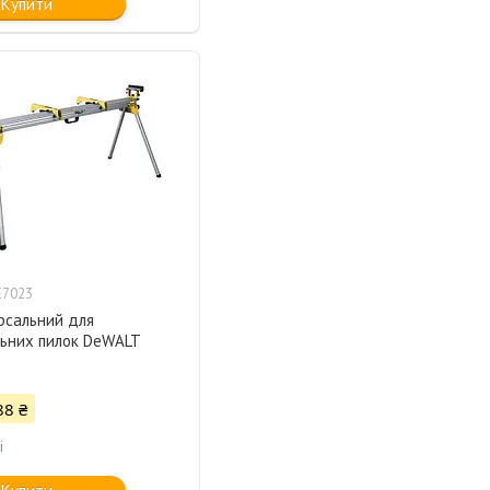
Купити
E7023
ерсальний для
ьних пилок DeWALT
88 ₴
і