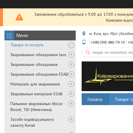
Замовлення обробляються з 9.00 до 17.00 з понеділка
Компанія відп
м. Київ, вул. Мрії (Акаде
+380 (99) 480-79-10
+3
Товари та послуги
Зварювальне обладнання Jasic
Зварювальне обладнання
Зварювальне обладнання ESAB
Матеріали для зварювання
Зварювальні матеріали ESAB
Головна
Товари т
Пальники зварювальні Abicor
Binzel, TBI (Німеччина)
Засоби індивідуального
захисту Китай