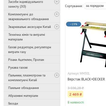
Засоби індивідуального
захисту (ЗІЗ)
Комплектуючі до
зварювального обладнання
–19%
Зварювальні аксесуари Китай
Технічна хімія та витратні
матеріали
Газові редуктори, регулятори
витрати газу
Різаки Ацетилен, Пропан
Рукава газові
WM301
Пальники, плазмотрони та
Верстак BLACK+DECKER
комплектуючі Китай
Паяльне обладнання
3 036,28 ₴
2 469 ₴
Абразивні матеріали
В наявності
Гвозди