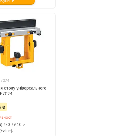
Купити
E7024
я столу універсального
E7024
6 ₴
явності
9) 480-79-10
+viber).