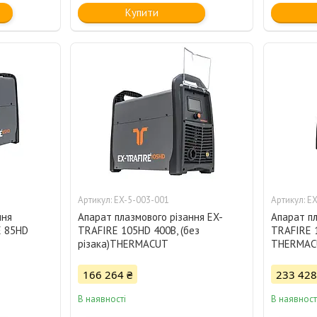
Купити
EX-5-003-001
EX
ння
Апарат плазмового різання EX-
Апарат пл
 85HD
TRAFIRE 105HD 400В, (без
TRAFIRE 1
різака)THERMACUT
THERMAC
166 264 ₴
233 428
В наявності
В наявност