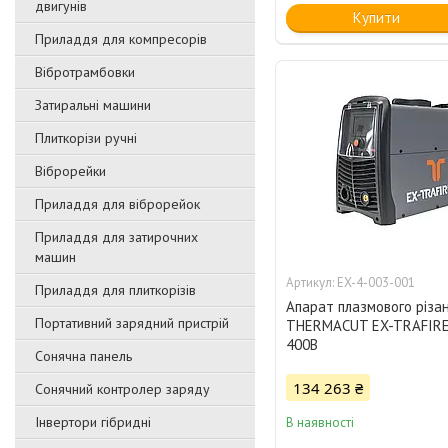
двигунів
Купити
Приладдя для компресорів
Вібротрамбовки
Затиральні машини
Плиткорізи ручні
Віброрейки
Приладдя для віброрейок
Приладдя для затирочниx
машин
EX-4-003-001
Приладдя для плиткорізів
Апарат плазмового різа
Портативний зарядний пристрій
THERMACUT EX-TRAFIRE
400В
Сонячна панель
134 263 ₴
Сонячний контролер заряду
Інвертори гібридні
В наявності