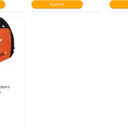
Купити
ового
5