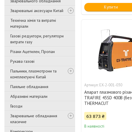
зварювального обладнання
Купити
Зварювальні аксесуари Китай
Технічна хімія та витратні
матеріали
Газові редуктори, регулятори
витрати газу
Різаки Ацетилен, Пропан
Рукава газові
Пальники, плазмотрони та
комплектуючі Китай
EX-2-001-030
Паяльне обладнання
Апарат плазмового різа
Абразивні матеріали
TRAFIRE 45SD 400В (без 
THERMACUT
Гвозди
Зварювальне обладнання
63 873 ₴
класичне
В наявності
Компресори