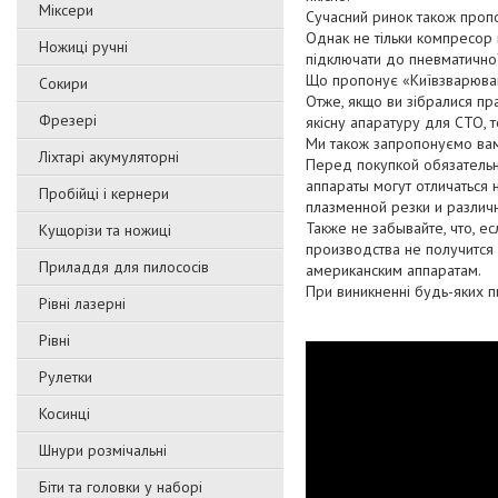
Міксери
Сучасний ринок також про
Однак не тільки компресор
Ножиці ручні
підключати до пневматичної
Що пропонує «Київзварюв
Сокири
Отже, якщо ви зібралися пр
Фрезері
якісну апаратуру для СТО, т
Ми також запропонуємо вам 
Ліхтарі акумуляторні
Перед покупкой обязательно
аппараты могут отличаться
Пробійці і кернери
плазменной резки и разли
Также не забывайте, что, е
Кущорізи та ножиці
производства не получится 
Приладдя для пилососів
американским аппаратам.
При виникненні будь-яких п
Рівні лазерні
Рівні
Рулетки
Косинці
Шнури розмічальні
Біти та головки у наборі