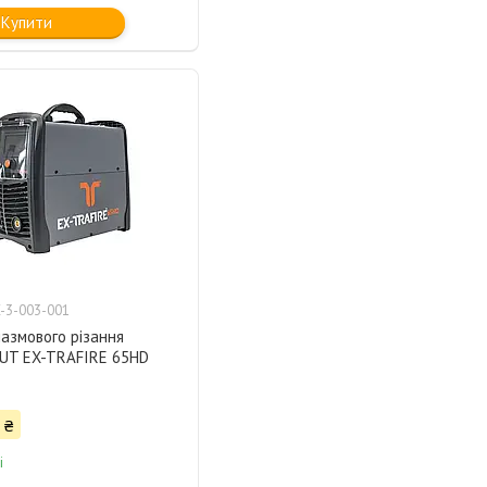
Купити
-3-003-001
азмового різання
T EX-TRAFIRE 65HD
 ₴
і