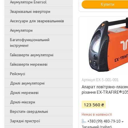
Акумулятори Enersol
Купити
Зварювальні інвертори
Аксесуари для зварювальників
Акумулятори
Багатофункціональний
інструмент
Гайковерти акумуляторні
Гайковерти мережеві
Рейсмусі
EX-5-001-001
Дрилі акумуляторні
Апарат повітряно-плазм
різання EX-TRAFIRE®10
Дрилі мережеві
Дрилі-міксери
123 560 ₴
Верстати свердлильні
Немає в наявності
Зарядні пристрої
+380 (99) 480-79-10
Загальний (+viber).