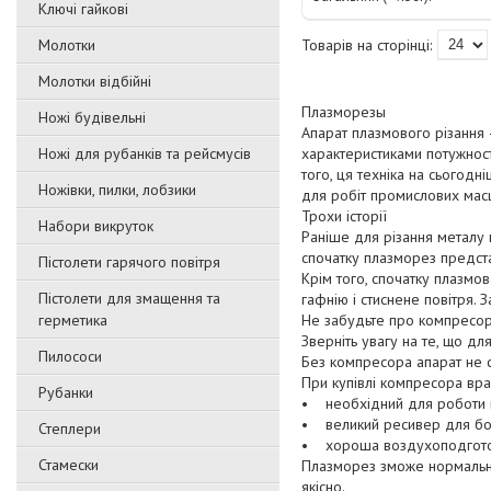
Ключі гайкові
Молотки
Молотки відбійні
Плазморезы
Ножі будівельні
Апарат плазмового різання 
Ножі для рубанків та рейсмусів
характеристиками потужності
того, ця техніка на сьогодн
Ножівки, пилки, лобзики
для робіт промислових мас
Трохи історії
Набори викруток
Раніше для різання металу 
спочатку плазморез предста
Пістолети гарячого повітря
Крім того, спочатку плазмо
Пістолети для змащення та
гафнію і стиснене повітря. 
герметика
Не забудьте про компресор
Зверніть увагу на те, що д
Пилососи
Без компресора апарат не 
При купівлі компресора вр
Рубанки
• необхідний для роботи в
• великий ресивер для бор
Степлери
• хороша воздухоподготовка
Стамески
Плазморез зможе нормально
якісно.