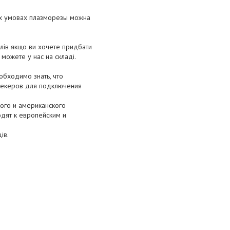
вих умовах плазморезы можна
алів якщо ви хочете придбати
 можете у нас на складі.
обходимо знать, что
штекеров для подключения
кого и американского
одят к европейским и
ів.