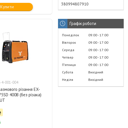
380994807910
Купити
Графік роботи
Понеділок
09:00
17:00
Вівторок
09:00
17:00
Середа
09:00
17:00
Четвер
09:00
17:00
Пʼятниця
09:00
17:00
Субота
Вихідний
Неділя
Вихідний
-4-001-004
азмового різання EX-
5SD 400В (без різака)
UT
₴
і