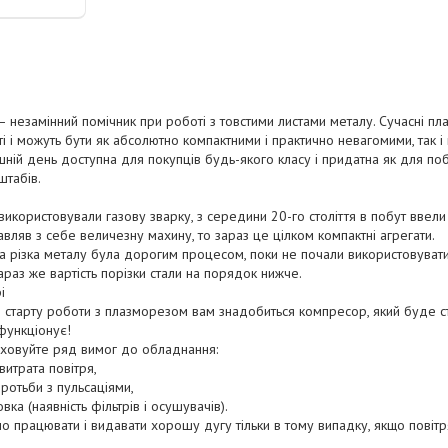
– незамінний помічник при роботі з товстими листами металу. Сучасні пл
 і можуть бути як абсолютно компактними і практично невагомими, так і 
ішній день доступна для покупців будь-якого класу і придатна як для поб
штабів.
використовували газову зварку, з середини 20-го століття в побут ввели
вляв з себе величезну махину, то зараз це цілком компактні агрегати.
ва різка металу була дорогим процесом, поки не почали використовувати
Зараз же вартість порізки стали на порядок нижче.
і
ля старту роботи з плазморезом вам знадобиться компресор, який буде с
функціонує!
аховуйте ряд вимог до обладнання:
итрата повітря,
отьби з пульсаціями,
 (наявність фільтрів і осушувачів).
 працювати і видавати хорошу дугу тільки в тому випадку, якщо повітр