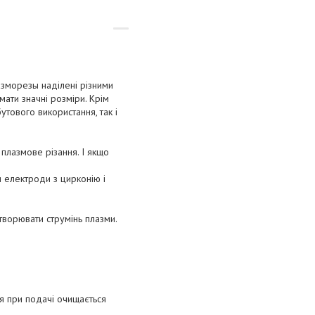
азморезы наділені різними
мати значні розміри. Крім
утового використання, так і
 плазмове різання. І якщо
 електроди з цирконію і
творювати струмінь плазми.
я при подачі очищається