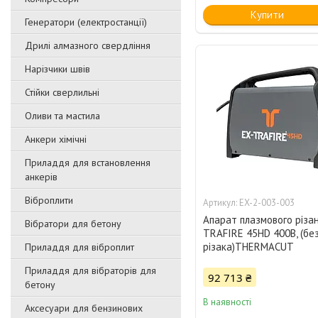
Купити
Генератори (електростанції)
Дрилі алмазного свердління
Нарізчики швів
Стійки сверлильні
Оливи та мастила
Анкери хімічні
Приладдя для встановлення
анкерів
Віброплити
EX-2-003-003
Апарат плазмового різа
Вібратори для бетону
TRAFIRE 45HD 400В, (бе
різака)THERMACUT
Приладдя для віброплит
Приладдя для вібраторів для
92 713 ₴
бетону
В наявності
Аксесуари для бензинових