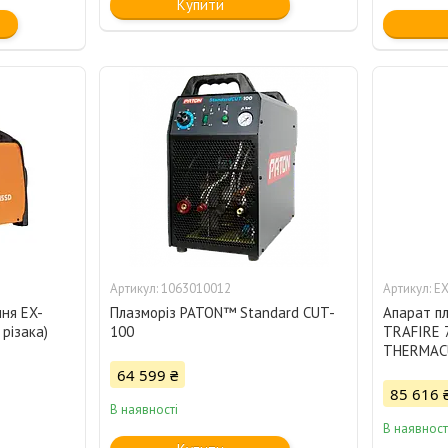
Купити
1063010012
EX
ння EX-
Плазморіз PATON™ Standard CUT-
Апарат пл
різака)
100
TRAFIRE 7
THERMAC
64 599 ₴
85 616 
В наявності
В наявност