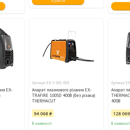
Купити
EX-5-001-003
EX
ння EX-
Апарат плазмового різання EX-
Апарат пл
з
TRAFIRE 100SD 400В (без різака)
THERMACU
THERMACUT
400В
94 068 ₴
128 069
В наявності
В наявност