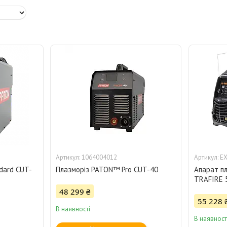
1064004012
EX
dard CUT-
Плазморіз PATON™ Pro CUT-40
Апарат пл
TRAFIRE 
48 299 ₴
55 228 
В наявності
В наявност