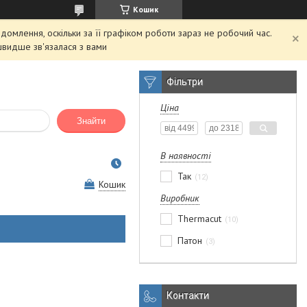
Кошик
домлення, оскільки за її графіком роботи зараз не робочий час.
швидше зв'язалася з вами
Фільтри
Ціна
Знайти
В наявності
Так
12
Кошик
Виробник
Thermacut
10
Патон
3
Контакти