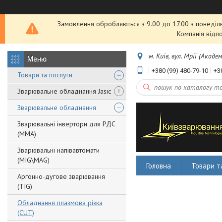
Замовлення обробляються з 9.00 до 17.00 з понеділка
Компанія відп
м. Київ, вул. Мрії (Акаде
+380 (99) 480-79-10
+3
Товари та послуги
Зварювальне обладнання Jasic
Зварювальне обладнання
Зварювальні інвертори для РДС
(MMA)
Зварювальні напівавтомати
(MIG\MAG)
Головна
Товари т
Аргонно-дугове зварювання
(TIG)
Обладнання плазмова різка
(CUT)