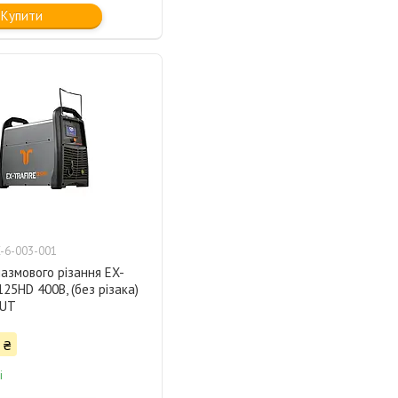
Купити
-6-003-001
азмового різання EX-
25HD 400В, (без різака)
UT
 ₴
і