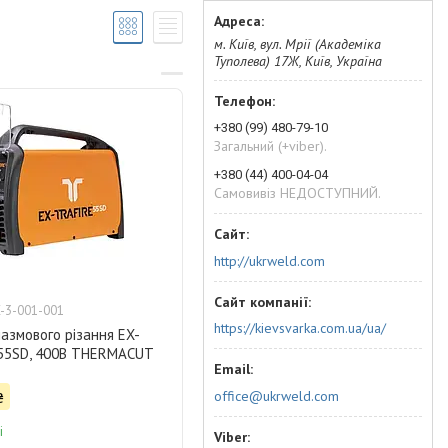
м. Київ, вул. Мрії (Академіка
Туполева) 17Ж, Київ, Україна
+380 (99) 480-79-10
Загальний (+viber).
+380 (44) 400-04-04
Самовивіз НЕДОСТУПНИЙ.
http://ukrweld.com
-3-001-001
https://kievsvarka.com.ua/ua/
азмового різання EX-
55SD, 400В THERMACUT
office@ukrweld.com
₴
і