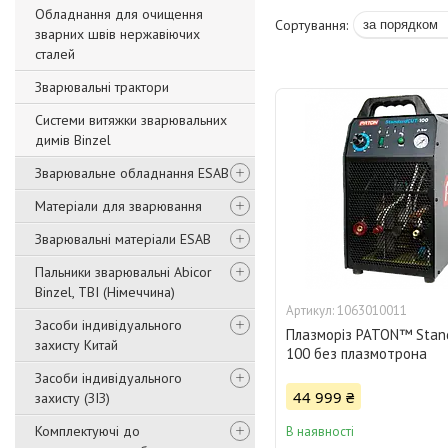
Обладнання для очищення
зварних швів нержавіючих
сталей
Зварювальні трактори
Системи витяжки зварювальних
димів Binzel
Зварювальне обладнання ESAB
Матеріали для зварювання
Зварювальні матеріали ESAB
Пальники зварювальні Abicor
Binzel, TBI (Німеччина)
1063010011
Засоби індивідуального
Плазморіз PATON™ Stan
захисту Китай
100 без плазмотрона
Засоби індивідуального
44 999 ₴
захисту (ЗІЗ)
Комплектуючі до
В наявності