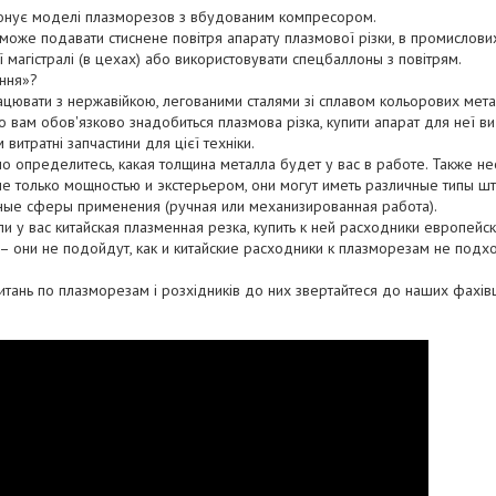
понує моделі плазморезов з вбудованим компресором.
 може подавати стиснене повітря апарату плазмової різки, в промисло
 магістралі (в цехах) або використовувати спецбаллоны з повітрям.
ання»?
ацювати з нержавійкою, легованими сталями зі сплавом кольорових мет
о вам обов'язково знадобиться плазмова різка, купити апарат для неї ви
витратні запчастини для цієї техніки.
 определитесь, какая толщина металла будет у вас в работе. Также не
 не только мощностью и экстерьером, они могут иметь различные типы 
чные сферы применения (ручная или механизированная работа).
сли у вас китайская плазменная резка, купить к ней расходники европейс
– они не подойдут, как и китайские расходники к плазморезам не подх
итань по плазморезам і розхідників до них звертайтеся до наших фахівц