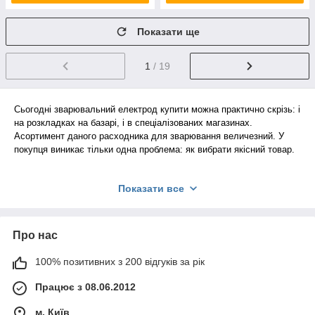
Показати ще
1
/ 19
Сьогодні зварювальний електрод купити можна практично скрізь: і
на розкладках на базарі, і в спеціалізованих магазинах.
Асортимент даного расходника для зварювання величезний. У
покупця виникає тільки одна проблема: як вибрати якісний товар.
Давайте поговоримо про це детальніше.
Показати все
Види електродів і вибір
Про нас
100% позитивних з 200 відгуків за рік
Зварювальні електроди
бувають двох типів: плавляться
(зварювальний дріт зі спецобмазкой) та не плавляться
Працює з 08.06.2012
(вольфрам, графіт і електротехнічний вугілля). Але ця
особливість ніяк не впливає на роботу ними, набагато важливіше
м. Київ