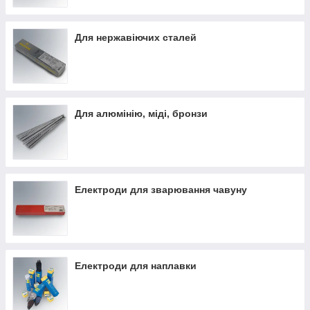
Електродом називається сталевий стрижень з обмазкою, що
застосовується як наплавляється на зварювані заготовки
матеріал.
Для нержавіючих сталей
Для алюмінію, міді, бронзи
Електроди для зварювання чавуну
Електроди для наплавки