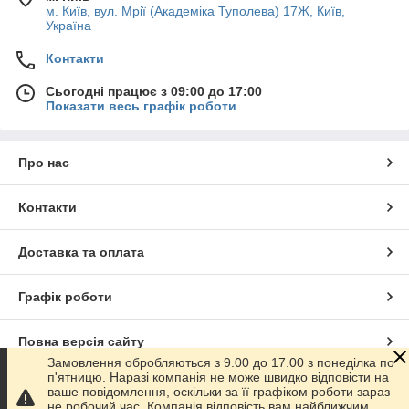
знати, яке призначення у куплених вами електродів.
м. Київ, вул. Мрії (Академіка Туполева) 17Ж, Київ,
Україна
Отже, за цим параметром електроди поділяються на:
Контакти
·
ті, які виробляють для зварювальних робіт з вуглецевими і
Сьогодні працює з 09:00 до 17:00
низьколегованими сталями;
Показати весь графік роботи
·
ті, які виробляють для зварювальних робіт з легованими
сталями;
Про нас
·
ті, які виробляють для зварювальних робіт з легованими
теплоустойчивыми сталями;
Контакти
·
ті, які виробляють для зварювальних робіт з
високолегованими сталей з особливими властивостями;
·
Доставка та оплата
ті, які виробляють для наплавлення поверхневих шарів з
особливими властивостями.
Тому, якщо вам необхідний електрод для нержавійки, купуйте
Графік роботи
електроди, які можна використовувати для таких сплавів. Не
бійтеся консультуватися з фахівцями і вибирати потрібний товар.
Повна версія сайту
Ще одна особливість зварювальних електродів: вони бояться
Замовлення обробляються з 9.00 до 17.00 з понеділка по
вологи, тому упаковка повинна бути герметичною без дефектів.
п'ятницю. Наразі компанія не може швидко відповісти на
Сайт створено на маркетплейсі
Prom.ua
Звертайте увагу на те, як електроди зберігаються у продавця. У
ваше повідомлення, оскільки за її графіком роботи зараз
не робочий час. Компанія відповість вам найближчим
складському приміщенні має бути сухо. Волога руйнує