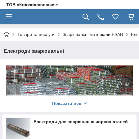
ТОВ «Київзварювання»
Товари та послуги
Зварювальні матеріали ESAB
Еле
Електроди зварювальні
Зварювальні електроди: як вибрати
Показати все
і де купити
Електроди для зварювання чорних сталей
Зварювальні електроди
– витратні матеріали, необхідні для
зварювальних робіт не менше зварювального апарату.