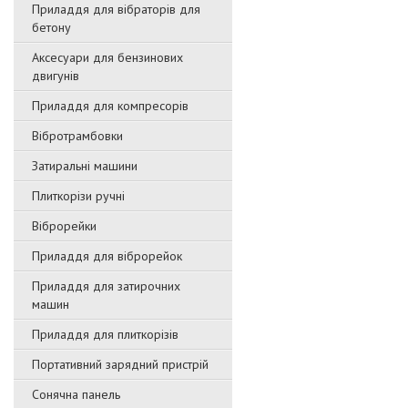
Приладдя для вібраторів для
бетону
Аксесуари для бензинових
двигунів
Приладдя для компресорів
Вібротрамбовки
Затиральні машини
Плиткорізи ручні
Віброрейки
Приладдя для віброрейок
Приладдя для затирочниx
машин
Приладдя для плиткорізів
Портативний зарядний пристрій
Сонячна панель