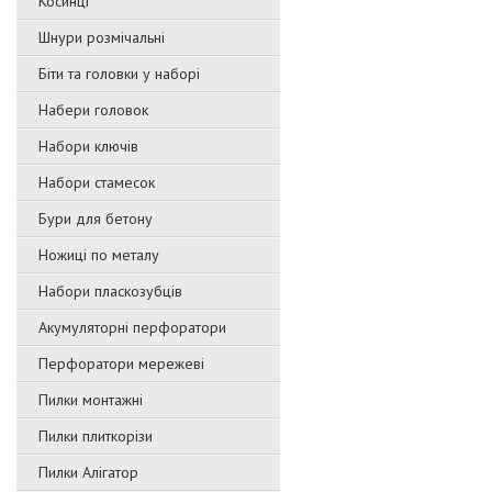
Косинці
Шнури розмічальні
Біти та головки у наборі
Набери головок
Набори ключів
Набори стамесок
Бури для бетону
Ножиці по металу
Набори пласкозубців
Акумуляторні перфоратори
Перфоратори мережеві
Пилки монтажні
Пилки плиткорізи
Пилки Алігатор