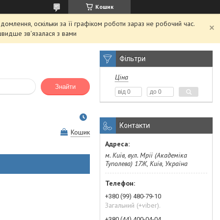
Кошик
домлення, оскільки за її графіком роботи зараз не робочий час.
швидше зв'язалася з вами
Фільтри
Ціна
Знайти
Контакти
Кошик
м. Київ, вул. Мрії (Академіка
Туполева) 17Ж, Київ, Україна
+380 (99) 480-79-10
Загальний (+viber).
+380 (44) 400-04-04