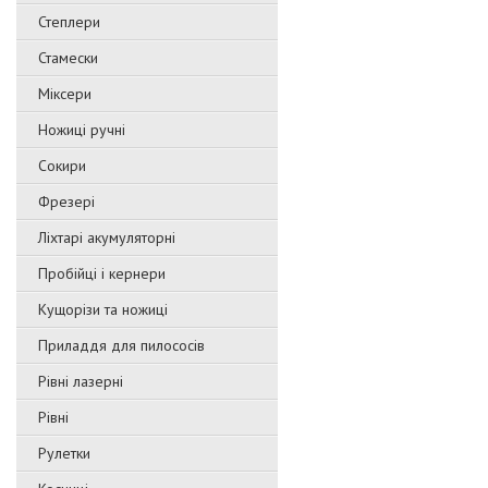
Степлери
Стамески
Міксери
Ножиці ручні
Сокири
Фрезері
Ліхтарі акумуляторні
Пробійці і кернери
Кущорізи та ножиці
Приладдя для пилососів
Рівні лазерні
Рівні
Рулетки