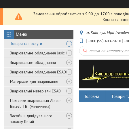
Замовлення обробляються з 9.00 до 17.00 з понеділка
Компанія відп
м. Київ, вул. Мрії (Акаде
+380 (99) 480-79-10
+3
Товари та послуги
Зварювальне обладнання Jasic
Зварювальне обладнання
Зварювальне обладнання ESAB
Матеріали для зварювання
Зварювальні матеріали ESAB
Головна
Товари т
Пальники зварювальні Abicor
Binzel, TBI (Німеччина)
Засоби індивідуального
захисту Китай