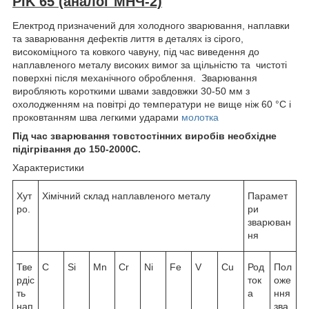
PIK 65 (аналог МНЧ-2)
Електрод призначений для холодного зварювання, наплавки
та заварювання дефектів лиття в деталях із сірого,
високоміцного та ковкого чавуну, під час виведення до
наплавленого металу високих вимог за щільністю та чистоті
поверхні після механічного оброблення. Зварювання
виробляють короткими швами завдовжки 30-50 мм з
охолодженням на повітрі до температури не вище ніж 60 °C і
проковтанням шва легкими ударами
молотка
Під час зварювання товстостінних виробів необхідне
підігрівання до 150-200
0
С.
Характеристики
Хут
Хімічний склад наплавленого металу
Парамет
ро.
ри
зварюван
ня
Тве
C
Si
Mn
Cr
Ni
Fe
V
Cu
Род
Пол
рдіс
ток
оже
ть
а
ння
нап
зва