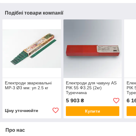
Подібні товари компанії
Електроди зварювальні
Електроди для чавуну AS
Елек
МР-3 Ø3 мм: уп 2.5 кг
PIK 55 Ф3.25 (2кг)
PIK 
Туреччина
Туре
5 903
6 1
₴
Ціну уточнюйте
Купити
Про нас