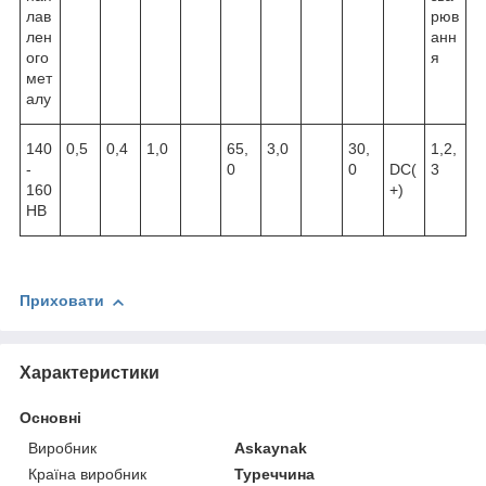
лав
рюв
лен
анн
ого
я
мет
алу
140
0,5
0,4
1,0
65,
3,0
30,
1,2,
-
0
0
DC(
3
160
+)
HB
Приховати
Характеристики
Основні
Виробник
Askaynak
Країна виробник
Туреччина