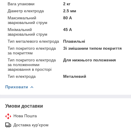
Вага упаковки
2 кг
Діаметр електрода
2.5 мм
Максимальний
80 А
зварювальний струм
Мінімальний
45 А
зварювальний струм
Тип металевого електрода
Плавильні
Тип покритого електрода
Зі змішаним типом покриття
за покриттям
Тип покритого електрода
Для нижнього положення
за положеннями
зварювання в просторі
Тип електрода
Металевий
Приховати
Умови доставки
Нова Пошта
Доставка кур'єром