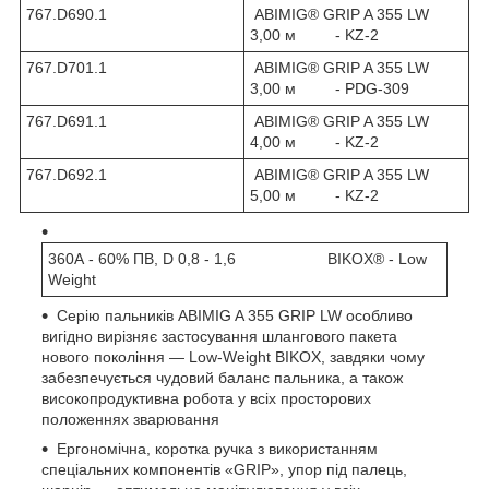
767.D690.1
ABIMIG® GRIP A 355 LW
3,00 м - KZ-2
767.D701.1
ABIMIG® GRIP A 355 LW
3,00 м - PDG-309
767.D691.1
ABIMIG® GRIP A 355 LW
4,00 м - KZ-2
767.D692.1
ABIMIG® GRIP A 355 LW
5,00 м - KZ-2
360А - 60% ПВ, D 0,8 - 1,6 BIKOX® - Low
Weight
Серію пальників ABIMIG A 355 GRIP LW особливо
вигідно вирізняє застосування шлангового пакета
нового покоління — Low-Weight BIKOX, завдяки чому
забезпечується чудовий баланс пальника, а також
високопродуктивна робота у всіх просторових
положеннях зварювання
Ергономічна, коротка ручка з використанням
спеціальних компонентів «GRIP», упор під палець,