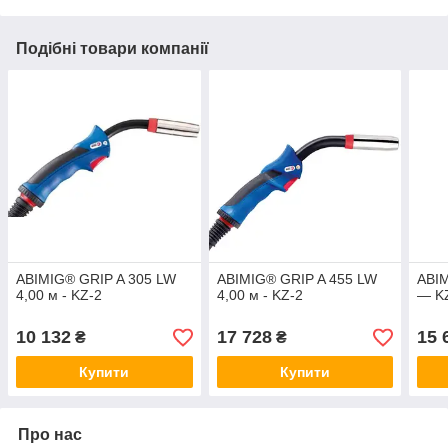
Подібні товари компанії
ABIMIG® GRIP A 305 LW
ABIMIG® GRIP A 455 LW
ABIM
4,00 м - KZ-2
4,00 м - KZ-2
— K
10 132
17 728
15 
₴
₴
Купити
Купити
Про нас