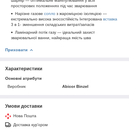
шарнір — оптимальне маніпулювання у всіх
просторових положеннях під час зварювання
Нарізне газове
сопло
з жароміцною ізоляцією —
екстремально висока зносостійкість Інтегрована
вставка
3 в 1- зменшення складських витрат/запасів
Ламінарний потік газу — ідеальний захист
зварювальної ванни, найкраща якість шва
Приховати
Характеристики
Основні атрибути
Виробник
Abicor Binzel
Умови доставки
Нова Пошта
Доставка кур'єром