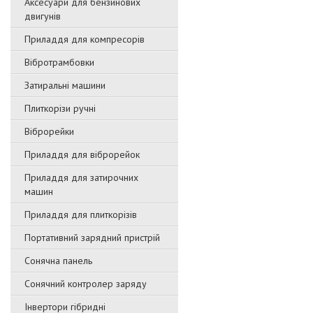
Аксесуари для бензинових
двигунів
Приладдя для компресорів
Вібротрамбовки
Затиральні машини
Плиткорізи ручні
Віброрейки
Приладдя для віброрейок
Приладдя для затирочниx
машин
Приладдя для плиткорізів
Портативний зарядний пристрій
Сонячна панель
Сонячний контролер заряду
Інвертори гібридні