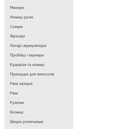
Міксери
Ножиці ручні
Сокири
Фрезері
Ліхтарі акумуляторні
Пробійці і кернери
Кущорізи та ножиці
Приладдя для пилососів
Рівні лазерні
Рівні
Рулетки
Косинці
Шнури розмічальні