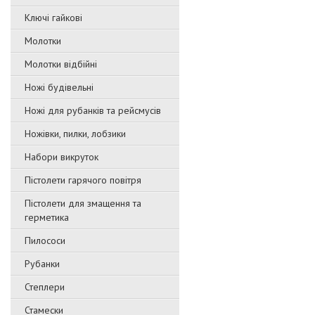
Ключі гайкові
Молотки
Молотки відбійні
Ножі будівельні
Ножі для рубанків та рейсмусів
Ножівки, пилки, лобзики
Набори викруток
Пістолети гарячого повітря
Пістолети для змащення та
герметика
Пилососи
Рубанки
Степлери
Стамески