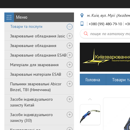
м. Київ, вул. Мрії (Акаде
+380 (99) 480-79-10
+3
Товари та послуги
Зварювальне обладнання Jasic
Зварювальне обладнання
Зварювальне обладнання ESAB
Матеріали для зварювання
Зварювальні матеріали ESAB
Головна
Товари т
Пальники зварювальні Abicor
Binzel, TBI (Німеччина)
Засоби індивідуального
захисту Китай
Засоби індивідуального
захисту (ЗІЗ)