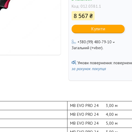
Код:
012.0381.1
8 567 ₴
Купити
+380 (99) 480-79-10
Загальний (+viber).
поверненн
за рахунок покупця
MB EVO PRO 24 3,00 м
MB EVO PRO 24 4,00 м
MB EVO PRO 24 5,00 м