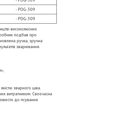
м - PDG-309
м - PDG-309
м - PDG-309
ицтві високоякісних
виробник подбав про
Оновлена ручка, зручна
зультатів зварювання.
я»,
 якістю зварного шва.
них витратником. Своєчасна
извести до псування