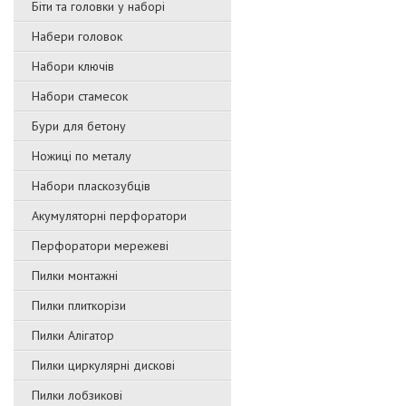
Біти та головки у наборі
Набери головок
Набори ключів
Набори стамесок
Бури для бетону
Ножиці по металу
Набори пласкозубців
Акумуляторні перфоратори
Перфоратори мережеві
Пилки монтажні
Пилки плиткорізи
Пилки Алігатор
Пилки циркулярні дискові
Пилки лобзикові