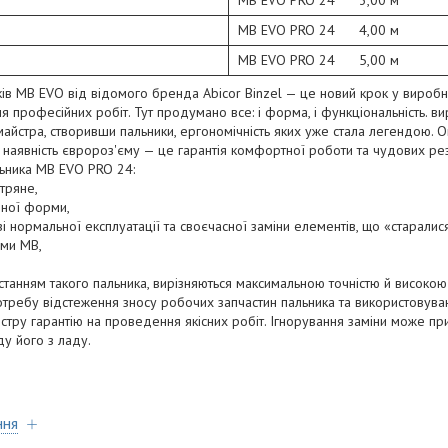
MB EVO PRO 24 3,00 
MB EVO PRO 24 4,00 
MB EVO PRO 24 5,00 
ів MB EVO від відомого бренда Abicor Binzel — це новий крок у виробн
я професійних робіт. Тут продумано все: і форма, і функціональність. 
майстра, створивши пальники, ергономічність яких уже стала легендою. 
, наявність євророз'єму — це гарантія комфортної роботи та чудових ре
льника MB EVO PRO 24:
тряне,
чної форми,
азі нормальної експлуатації та своєчасної заміни елементів, що «старалис
ами MB,
станням такого пальника, вирізняються максимальною точністю й високою
требу відстеження зносу робочих запчастин пальника та використовува
стру гарантію на проведення якісних робіт. Ігнорування заміни може пр
оду його з ладу.
ння