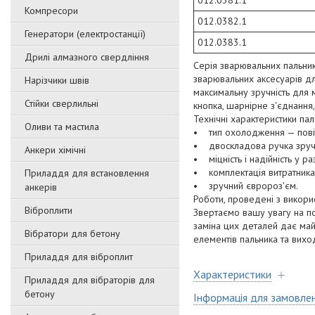
012.0381.1
Компресори
012.0382.1
Генератори (електростанції)
012.0383.1
Дрилі алмазного свердління
Серія зварювальних пальник
зварювальних аксесуарів дл
Нарізчики швів
максимальну зручність для 
Стійки сверлильні
кнопка, шарнірне з'єднання
Технічні характеристики па
Оливи та мастила
• тип охолодження — пові
• двоскладова ручка зру
Анкери хімічні
• міцність і надійність у р
• комплектація витратник
Приладдя для встановлення
• зручний євророз'єм.
анкерів
Роботи, проведені з викори
Віброплити
Звертаємо вашу увагу на по
заміна цих деталей дає май
Вібратори для бетону
елементів пальника та вих
Приладдя для віброплит
Характеристики
Приладдя для вібраторів для
бетону
Інформація для замовле