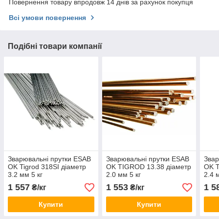
Повернення товару впродовж 14 днів за рахунок покупця
Всі умови повернення
Подібні товари компанії
Зварювальні прутки ESAB
Зварювальні прутки ESAB
Звар
OK Tigrod 318SI діаметр
OK TIGROD 13.38 діаметр
OK T
3.2 мм 5 кг
2.0 мм 5 кг
2.4 
1 557
1 553
1 5
₴/кг
₴/кг
Купити
Купити