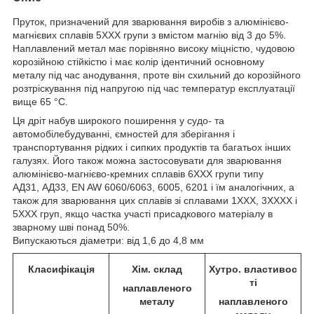
Пруток, призначений для зварювання виробів з алюмінієво-
магнієвих сплавів 5ХХХ групи з вмістом магнію від 3 до 5%.
Наплавлений метал має порівняно високу міцністю, чудовою
корозійною стійкістю і має колір ідентичний основному
металу під час анодування, проте він схильний до корозійного
розтріскування під напругою під час температур експлуатації
вище 65 °C.
Ця дріт набув широкого поширення у судо- та
автомобілебудуванні, ємностей для зберігання і
транспортування рідких і сипких продуктів та багатьох інших
галузях. Його також можна застосовувати для зварювання
алюмінієво-магнієво-кремних сплавів 6ХХХ групи типу
АД31, АД33, EN AW 6060/6063, 6005, 6201 і їм аналогічних, а
також для зварювання цих сплавів зі сплавами 1ХХХ, 3ХХХХ і
5ХХХ груп, якщо частка участі присадкового матеріалу в
зварному шві понад 50%.
Випускаються діаметри: від 1,6 до 4,8 мм
Класифікація
Хім. склад
Хутро. властивос
ті
наплавленого
металу
наплавленого