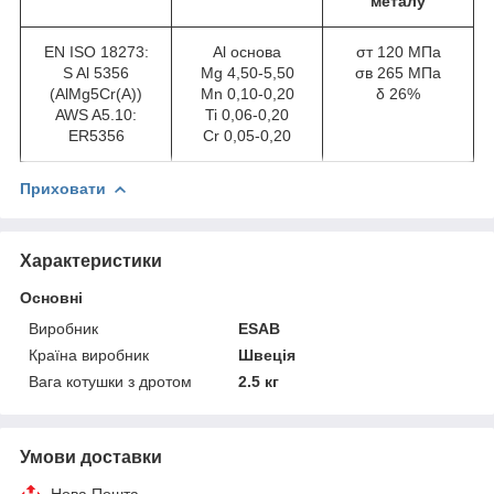
металу
EN ISO 18273:
Al основа
σт 120 МПа
S Al 5356
Mg 4,50-5,50
σв 265 МПа
(AlMg5Cr(A))
Mn 0,10-0,20
δ 26%
AWS A5.10:
Ti 0,06-0,20
ER5356
Cr 0,05-0,20
Приховати
Характеристики
Основні
Виробник
ESAB
Країна виробник
Швеція
Вага котушки з дротом
2.5 кг
Умови доставки
Нова Пошта