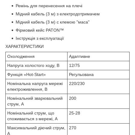
Ремінь для перенесення на плечі
Мідний кабель (3 м) з електродотримачем
Мідний кабель (3 м) с клемою "маса"
Фірмовий кейс PATON™
Інструкція з експлуатації
ХАРАКТЕРИСТИКИ
Охолодження
Адаптивне
Напруга холостого ходу, В
12/75
Функція «Hot-Start»
Регульована
Номінальна напруга мережі
220/230
електроживлення, В
Номінальний зварювальний
200
струм, А
Номінальний струм, що
25-28
споживається з мережі, А
Максимальний діючий струм,
270
А