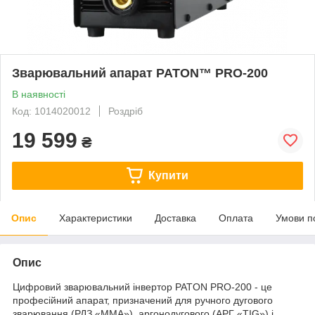
Зварювальний апарат PATON™ PRO-200
В наявності
Код: 1014020012
Роздріб
19 599
₴
Купити
Опис
Характеристики
Доставка
Оплата
Умови п
Опис
Цифровий зварювальний інвертор PATON PRO-200 - це
професійний апарат, призначений для ручного дугового
зварювання (РДЗ «MMA»), аргонодугового (АРГ «TIG») і