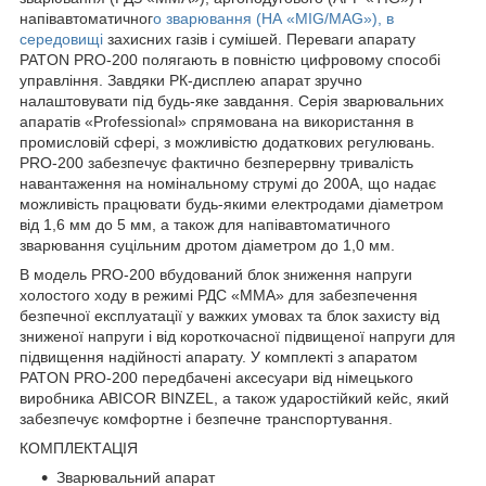
напівавтоматичног
о зварювання (НА «MIG/MAG»), в
середовищі
захисних газів і сумішей. Переваги апарату
PATON PRO-200 полягають в повністю цифровому способі
управління. Завдяки РК-дисплею апарат зручно
налаштовувати під будь-яке завдання. Серія зварювальних
апаратів «Professional» спрямована на використання в
промисловій сфері, з можливістю додаткових регулювань.
PRO-200 забезпечує фактично безперервну тривалість
навантаження на номінальному струмі до 200А, що надає
можливість працювати будь-якими електродами діаметром
від 1,6 мм до 5 мм, а також для напівавтоматичного
зварювання суцільним дротом діаметром до 1,0 мм.
В модель PRO-200 вбудований блок зниження напруги
холостого ходу в режимі РДС «MMA» для забезпечення
безпечної експлуатації у важких умовах та блок захисту від
зниженої напруги і від короткочасної підвищеної напруги для
підвищення надійності апарату. У комплекті з апаратом
PATON PRO-200 передбачені аксесуари від німецького
виробника ABICOR BINZEL, а також ударостійкий кейс, який
забезпечує комфортне і безпечне транспортування.
КОМПЛЕКТАЦІЯ
Зварювальний апарат