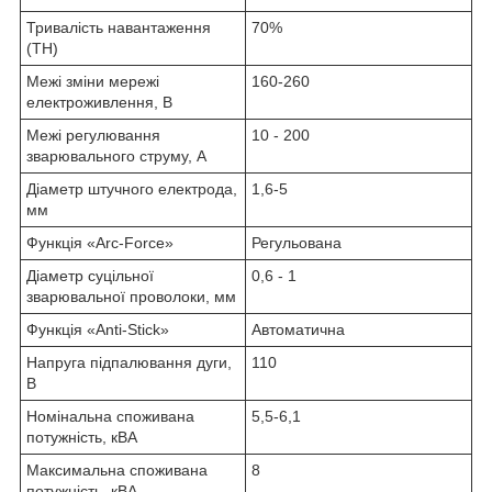
Тривалість навантаження
70%
(ТН)
Межі зміни мережі
160-260
електроживлення, В
Межі регулювання
10 - 200
зварювального струму, А
Діаметр штучного електрода,
1,6-5
мм
Функція «Arc-Force»
Регульована
Діаметр суцільної
0,6 - 1
зварювальної проволоки, мм
Функція «Anti-Stick»
Автоматична
Напруга підпалювання дуги,
110
В
Номінальна споживана
5,5-6,1
потужність, кВА
Максимальна споживана
8
потужність, кВA