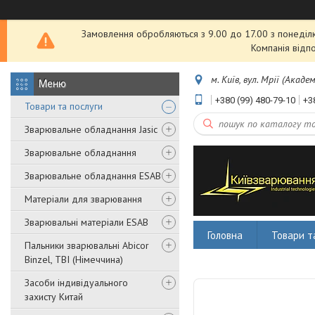
Замовлення обробляються з 9.00 до 17.00 з понеділка
Компанія відп
м. Київ, вул. Мрії (Акаде
+380 (99) 480-79-10
+3
Товари та послуги
Зварювальне обладнання Jasic
Зварювальне обладнання
Зварювальне обладнання ESAB
Матеріали для зварювання
Зварювальні матеріали ESAB
Головна
Товари т
Пальники зварювальні Abicor
Binzel, TBI (Німеччина)
Засоби індивідуального
захисту Китай