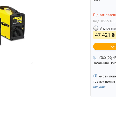
Під замовлен
Код:
0559160
Відправка
47 421 ₴
Ку
+380 (99) 4
Загальний (+vib
товару протя
покупця