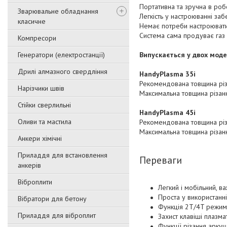
Портативна та зручна в роб
Зварювальне обладнання
Легкість у настроюванні з
класичне
Немає потреби настроювати 
Система сама продуває газ 
Компресори
Генератори (електростанції)
Випускається у двох моде
Дрилі алмазного свердління
HandyPlasma 35i
Рекомендована товщина різ
Нарізчики швів
Максимальна товщина різан
Стійки сверлильні
HandyPlasma 45i
Оливи та мастила
Рекомендована товщина різ
Максимальна товщина різан
Анкери хімічні
Приладдя для встановлення
Переваги
анкерів
Віброплити
Легкий і мобільний, в
Проста у використанн
Вібратори для бетону
Функція 2T/4T режим
Приладдя для віброплит
Захист клавіші плазм
Функції різання аркуш