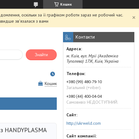
Кошик
домлення, оскільки за її графіком роботи зараз не робочий час.
швидше зв'язалася з вами
Контакти
Знайти
м. Київ, вул. Мрії (Академіка
Туполева) 17Ж, Київ, Україна
+380 (99) 480-79-10
Кошик
Загальний (+viber).
+380 (44) 400-04-04
Самовивіз НЕДОСТУПНИЙ.
http://ukrweld.com
ез HANDYPLASMA