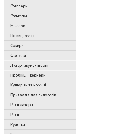
Степлери
Стамески
Міксери
Ножиці ручні
Сокири
Фрезері
Ліхтарі акумуляторні
Пробійці і кернери
Кущорізи та ножиці
Приладдя для пилососів
Рівні лазерні
Рівні
Рулетки