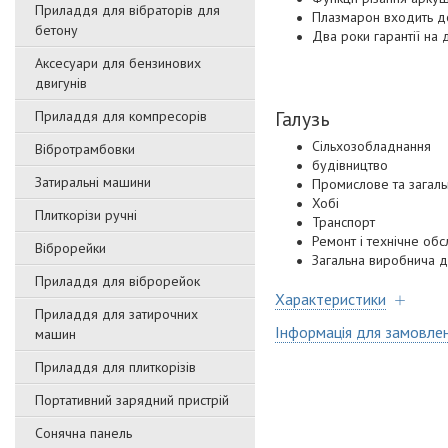
Приладдя для вібраторів для
Плазмарон входить д
бетону
Два роки гарантії на
Аксесуари для бензинових
двигунів
Галузь
Приладдя для компресорів
Сільхозобладнання
Вібротрамбовки
будівництво
Затиральні машини
Промислове та загал
Хобі
Плиткорізи ручні
Транспорт
Ремонт і технічне об
Віброрейки
Загальна виробнича ді
Приладдя для віброрейок
Характеристики
Приладдя для затирочниx
Інформація для замовле
машин
Приладдя для плиткорізів
Портативний зарядний пристрій
Сонячна панель