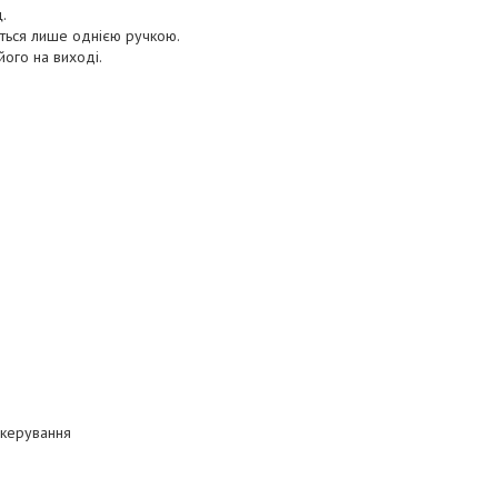
.
ються лише однією ручкою.
його на виході.
 керування