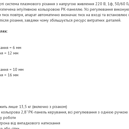
оті система плазмового різання з напругою живлення 220 В, 1ф, 50/60 Гц
абезпечена інтуїтивною кольоровою РК-панеллю. Усі регулювання викону
тиск повітря, апарат автоматично визначає тиск на вході та встановлює 
після різання, завдяки чому збільшується ресурс витратних деталей.
лях:
ання = 6 мм
ня = 12 мм
ання = 10 мм
ня = 16 мм
ажить лише 13,5 кг (включно з різаком)
і кольорова 2,8" РК-панель керування, всі регулювання з однією ручкою
у роботи
атрона від випадкового натискання
а або сітки