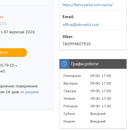
https://kievsvarka.com.ua/ua/
ня
135
office@ukrweld.com
 з 07 вересня 2026
380994807910
пити
Графік роботи
80-79-10
er).
Понеділок
09:00
17:00
Вівторок
09:00
17:00
повернення
Середа
09:00
17:00
гом 14 днів
за рахунок
Четвер
09:00
17:00
Пʼятниця
09:00
17:00
Субота
Вихідний
Неділя
Вихідний