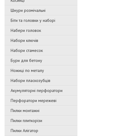
Косинці
Шнури розмічальні
Біти та головки у наборі
Набери головок
Набори ключів
Набори стамесок
Бури для бетону
Ножиці по металу
Набори пласкозубців
Акумуляторні перфоратори
Перфоратори мережеві
Пилки монтажні
Пилки плиткорізи
Пилки Алігатор