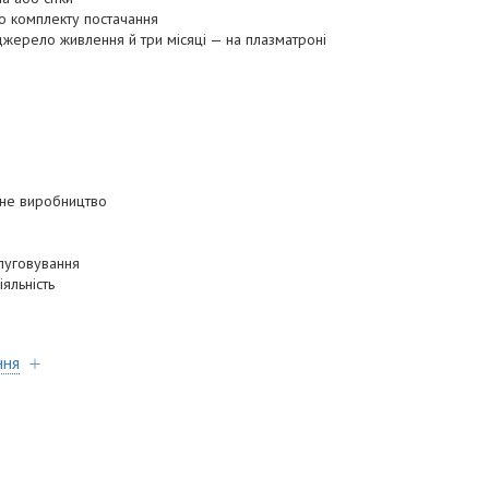
о комплекту постачання
 джерело живлення й три місяці — на плазматроні
ьне виробництво
слуговування
яльність
ння