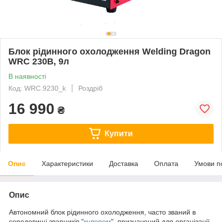
Блок рідинного охолодження Welding Dragon
WRC 230B, 9л
В наявності
Код: WRC.9230_k
Роздріб
16 990
₴
Купити
Опис
Характеристики
Доставка
Оплата
Умови п
Опис
Автономний блок рідинного охолодження, часто званий в
середовищі зварників "
кулером
", призначений для організації