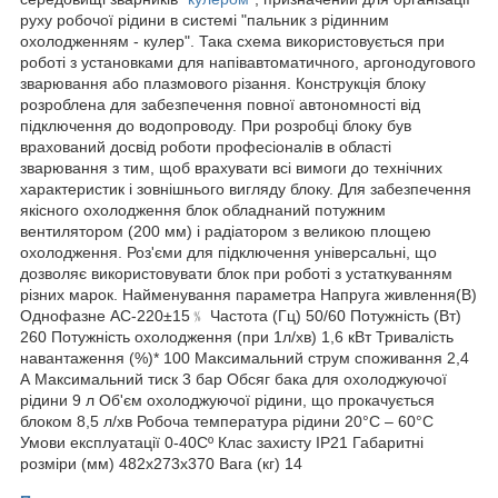
руху робочої рідини в системі "пальник з рідинним
охолодженням - кулер". Така схема використовується при
роботі з установками для напівавтоматичного, аргонодугового
зварювання або плазмового різання. Конструкція блоку
розроблена для забезпечення повної автономності від
підключення до водопроводу. При розробці блоку був
врахований досвід роботи професіоналів в області
зварювання з тим, щоб врахувати всі вимоги до технічних
характеристик і зовнішнього вигляду блоку. Для забезпечення
якісного охолодження блок обладнаний потужним
вентилятором (200 мм) і радіатором з великою площею
охолодження. Роз'єми для підключення універсальні, що
дозволяє використовувати блок при роботі з устаткуванням
різних марок. Найменування параметра Напруга живлення(В)
Однофазне AC-220±15﹪ Частота (Гц) 50/60 Потужність (Вт)
260 Потужність охолодження (при 1л/хв) 1,6 кВт Тривалість
навантаження (%)* 100 Максимальний струм споживання 2,4
А Максимальний тиск 3 бар Обсяг бака для охолоджуючої
рідини 9 л Об'єм охолоджуючої рідини, що прокачується
блоком 8,5 л/хв Робоча температура рідини 20°C – 60°C
Умови експлуатації 0-40Сº Клас захисту IP21 Габаритні
розміри (мм) 482х273х370 Вага (кг) 14