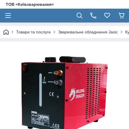
ТОВ «Київзварювання»
Товари та послуги
Зварювальне обладнання Jasic
К