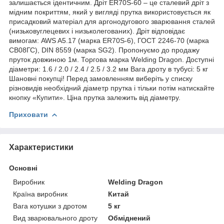
залишається ідентичним. Дріт ER70S-60 – це сталевий дріт з
мідним покриттям, який у вигляді прутка використовується як
присадковий матеріал для аргонодугового зварювання сталей
(низьковуглецевих і низьколегованих). Дріт відповідає
вимогам: AWS A5.17 (марка ER70S-6), ГОСТ 2246-70 (марка
СВ08ГС), DIN 8559 (марка SG2). Пропонуємо до продажу
пруток довжиною 1м. Торгова марка Welding Dragon. Доступні
діаметри: 1.6 / 2.0 / 2.4 / 2.5 / 3.2 мм Вага дроту в тубусі: 5 кг
Шановні покупці! Перед замовленням виберіть у списку
різновидів необхідний діаметр прутка і тільки потім натискайте
кнопку «Купити». Ціна прутка залежить від діаметру.
Приховати
Характеристики
Основні
Виробник
Welding Dragon
Країна виробник
Китай
Вага котушки з дротом
5 кг
Вид зварювального дроту
Обміднений