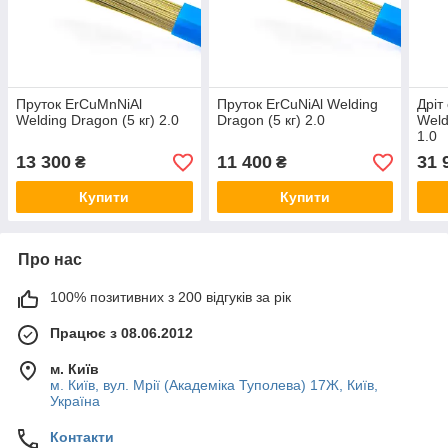
Пруток ErCuMnNiAl
Пруток ErCuNiAl Welding
Дріт
Welding Dragon (5 кг) 2.0
Dragon (5 кг) 2.0
Weld
1.0
13 300
11 400
31 
₴
₴
Купити
Купити
Про нас
100% позитивних з 200 відгуків за рік
Працює з 08.06.2012
м. Київ
м. Київ, вул. Мрії (Академіка Туполева) 17Ж, Київ,
Україна
Контакти