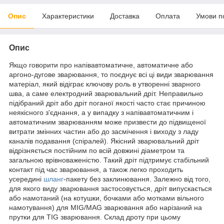
Опис
Характеристики
Доставка
Оплата
Умови п
Опис
Якщо говорити про напівавтоматичне, автоматичне або
аргоно-дугове зварювання, то поєднує всі ці види зварювання
матеріал, який відіграє ключову роль в утворенні зварного
шва, а саме електродний зварювальний дріт. Неправильно
підібраний дріт або дріт поганої якості часто стає причиною
неякісного з'єднання, а у випадку з напівавтоматичним і
автоматичним зварюванням може призвести до підвищеної
витрати змінних частин або до засмічення і виходу з ладу
каналів подавання (спіралей). Якісний зварювальний дріт
відрізняється постійним по всій довжині діаметром та
загальною врівноваженістю. Такий дріт підтримує стабільний
контакт під час зварювання, а також легко проходить
усередині
шланг
-пакету без заклинювання. Залежно від того,
для якого виду зварювання застосовується, дріт випускається
або намотаний (на котушки, бочками або мотками вільного
намотування) для MIG/MAG зварювання або нарізаний на
прутки для TIG зварювання. Склад дроту при цьому