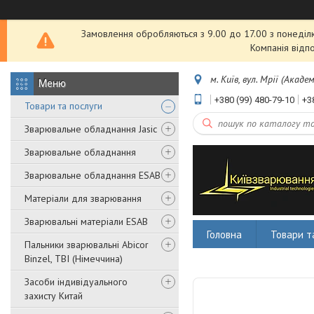
Замовлення обробляються з 9.00 до 17.00 з понеділка
Компанія відп
м. Київ, вул. Мрії (Акаде
+380 (99) 480-79-10
+3
Товари та послуги
Зварювальне обладнання Jasic
Зварювальне обладнання
Зварювальне обладнання ESAB
Матеріали для зварювання
Зварювальні матеріали ESAB
Головна
Товари т
Пальники зварювальні Abicor
Binzel, TBI (Німеччина)
Засоби індивідуального
захисту Китай