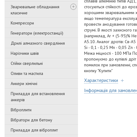
сплавів алюмінію типів АД1
Зварювальне обладнання
стосуються стійкості до еро
хорошими зварювальними хар
класичне
якщо темепература експлуат
Компресори
провести анодування готови
струмі. В якості захисного г
Генератори (електростанції)
(наприклад, Ar + (5-95)% He 
A5.10. Аналог дротів: Св-А
Дрилі алмазного свердління
Si - 0,1 - 0,25 Mn - 0,05 Zn
Нарізчики швів
Межа міцності - 100 МПа По
пропонуємо до купівлі дріт 
Стійки сверлильні
помилок при замовленні, спо
кнопку "Купити"
Оливи та мастила
Характеристики
Анкери хімічні
Інформація для замовле
Приладдя для встановлення
анкерів
Віброплити
Вібратори для бетону
Приладдя для віброплит