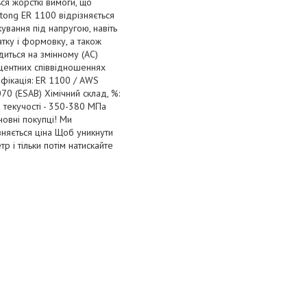
ся жорсткі вимоги, що
atong ER 1100 відрізняється
вання під напругою, навіть
тку і формовку, а також
иться на змінному (АС)
процентних співвідношеннях
сифікація: ER 1100 / AWS
70 (ESAB) Хімічний склад, %:
жа текучості - 350-380 МПа
новні покупці! Ми
ізняється ціна Щоб уникнути
р і тільки потім натискайте