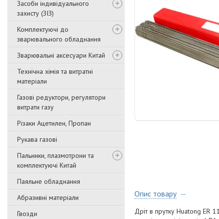
Засоби індивідуального
захисту (ЗІЗ)
Комплектуючі до
зварювального обладнання
Зварювальні аксесуари Китай
Технічна хімія та витратні
матеріали
Газові редуктори, регулятори
витрати газу
Різаки Ацетилен, Пропан
Рукава газові
Пальники, плазмотрони та
комплектуючі Китай
Паяльне обладнання
Опис товару
Абразивні матеріали
Дріт в прутку Huatong ER 1
Гвозди