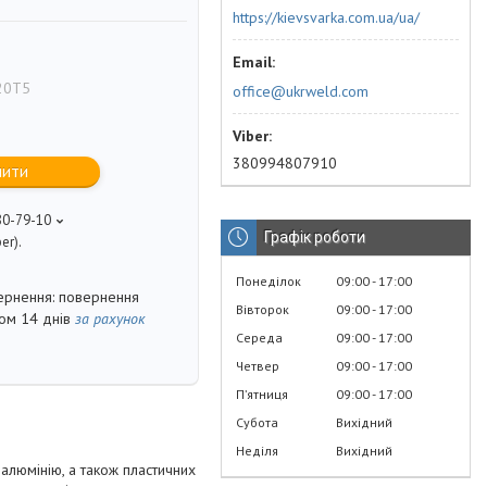
https://kievsvarka.com.ua/ua/
20T5
office@ukrweld.com
380994807910
пити
80-79-10
Графік роботи
er).
Понеділок
09:00
17:00
повернення
Вівторок
09:00
17:00
гом 14 днів
за рахунок
Середа
09:00
17:00
Четвер
09:00
17:00
Пʼятниця
09:00
17:00
Субота
Вихідний
Неділя
Вихідний
алюмінію, а також пластичних