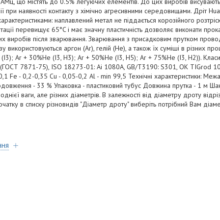
, АМц, що містять до 0.5% легуючих елементів. До цих виробів висувають
зії при наявності контакту з хімічно агресивними середовищами. Дріт Hu
актеристиками: наплавлений метал не піддається корозійного розтріску
ації перевищує 65°C і має значну пластичність дозволяє виконати прока
х виробів після зварювання. Зварювання з присадковим прутком провод
азу використовуються аргон (Ar), гелій (He), а також їх суміші в різних 
(I3); Ar + 30%He (I3, H3); Ar + 50%He (I3, H5); Ar + 75%He (I3, H2)). Кла
5 (ГОСТ 7871-75), ISO 18273-01: Ai 1080А, GB/T3190: S301, OK TIGrod 10
 - 0,1 Fe - 0,2-0,35 Cu - 0,05-0,2 Al - min 99,5 Технічні характеристики: Ме
довження - 33 % Упаковка - пластиковий тубус Довжина прутка - 1 м Ша
однієї ваги, але різних діаметрів. В залежності від діаметру дроту відр
чатку в списку різновидів "Діаметр дроту" виберіть потрібний Вам діамет
ння