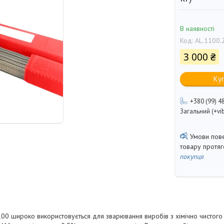
В наявності
Код:
AL.1100.
3 000 ₴
Ку
+380 (99) 4
Загальний (+vib
товару протя
покупця
100 широко використовується для зварювання виробів з хімічно чистого 