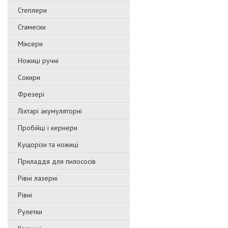
Степлери
Стамески
Міксери
Ножиці ручні
Сокири
Фрезері
Ліхтарі акумуляторні
Пробійці і кернери
Кущорізи та ножиці
Приладдя для пилососів
Рівні лазерні
Рівні
Рулетки