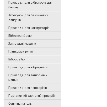
Приладдя для вібраторів для
бетону
Аксесуари для бензинових
двигунів
Приладдя для компресорів
Вібротрамбовки
Затиральні машини
Плиткорізи ручні
Віброрейки
Приладдя для віброрейок
Приладдя для затирочниx
машин
Приладдя для плиткорізів
Портативний зарядний пристрій
Сонячна панель