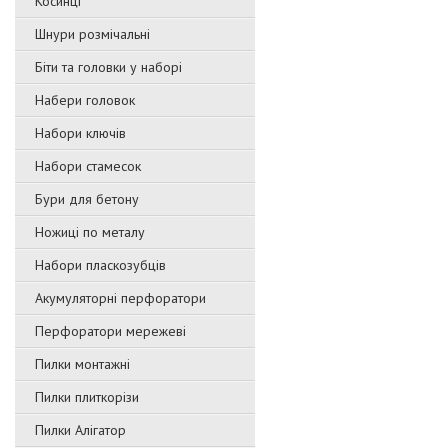
Косинці
Шнури розмічальні
Біти та головки у наборі
Набери головок
Набори ключів
Набори стамесок
Бури для бетону
Ножиці по металу
Набори пласкозубців
Акумуляторні перфоратори
Перфоратори мережеві
Пилки монтажні
Пилки плиткорізи
Пилки Алігатор