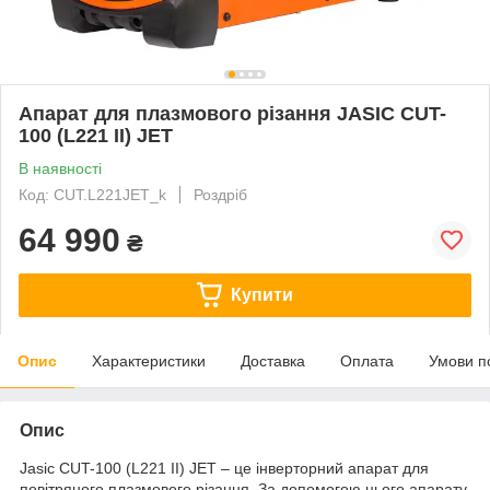
Апарат для плазмового різання JASIC CUT-
100 (L221 II) JET
В наявності
Код: CUT.L221JET_k
Роздріб
64 990
₴
Купити
Опис
Характеристики
Доставка
Оплата
Умови п
Опис
Jasic CUT-100 (L221 II) JET – це інверторний апарат для
повітряного плазмового різання. За допомогою цього апарату