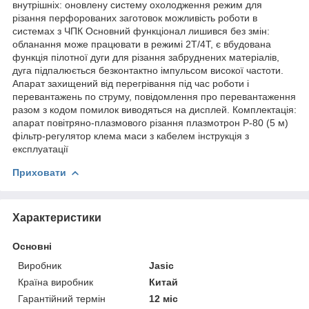
внутрішніх: оновлену систему охолодження режим для
різання перфорованих заготовок можливість роботи в
системах з ЧПК Основний функціонал лишився без змін:
обланання може працювати в режимі 2Т/4Т, є вбудована
функція пілотної дуги для різання забруднених матеріалів,
дуга підпалюється безконтактно імпульсом високої частоти.
Апарат захищений від перегрівання під час роботи і
перевантажень по струму, повідомлення про перевантаження
разом з кодом помилок виводяться на дисплей. Комплектація:
апарат повітряно-плазмового різання плазмотрон P-80 (5 м)
фільтр-регулятор клема маси з кабелем інструкція з
експлуатації
Приховати
Характеристики
Основні
Виробник
Jasic
Країна виробник
Китай
Гарантійний термін
12 міс