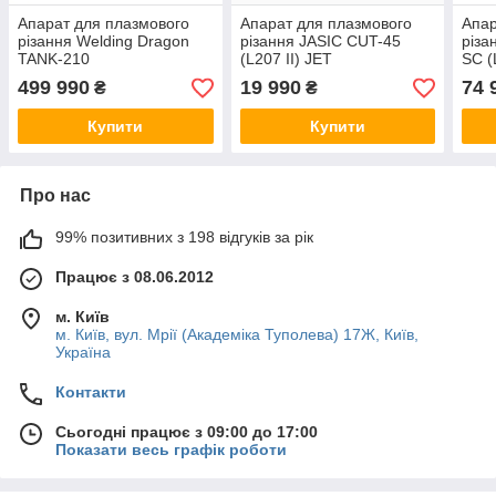
Апарат для плазмового
Апарат для плазмового
Апар
різання Welding Dragon
різання JASIC CUT-45
різа
TANK-210
(L207 II) JET
SC 
499 990
19 990
74 
₴
₴
Купити
Купити
Про нас
99% позитивних з 198 відгуків за рік
Працює з 08.06.2012
м. Київ
м. Київ, вул. Мрії (Академіка Туполева) 17Ж, Київ,
Україна
Контакти
Сьогодні працює з 09:00 до 17:00
Показати весь графік роботи