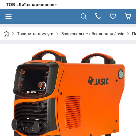
ТОВ «Київзварювання»
Товари та послуги
Зварювальне обладнання Jasic
П