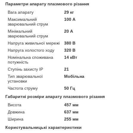
Параметри апарату плазмового різання
Вага апарату
29 кг
Максимальний
100 А
зварювальний струм
Мінімальний
20 А
зварювальний струм
Напруга живильної мережі
380 В
Напруга холостого ходу
320 В
Номінальна споживана
14 кВт
потужність
Ступінь захисту IP
21
Тип зварювальної
Мобільна
установки
Частота струму
50 Гц
Габаритні розміри апарату плазмового різання
Висота
457 мм
Довжина
637 мм
Ширина
255 мм
Користувальницькі характеристики