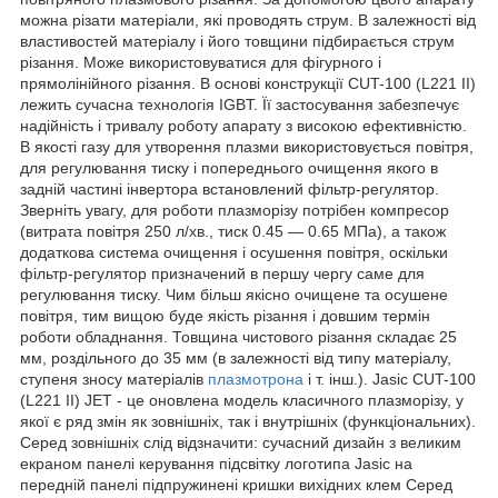
можна різати матеріали, які проводять струм. В залежності від
властивостей матеріалу і його товщини підбирається струм
різання. Може використовуватися для фігурного і
прямолінійного різання. В основі конструкції CUT-100 (L221 II)
лежить сучасна технологія IGBT. Її застосування забезпечує
надійність і тривалу роботу апарату з високою ефективністю.
В якості газу для утворення плазми використовується повітря,
для регулювання тиску і попереднього очищення якого в
задній частині інвертора встановлений фільтр-регулятор.
Зверніть увагу, для роботи плазморізу потрібен компресор
(витрата повітря 250 л/хв., тиск 0.45 — 0.65 МПа), а також
додаткова система очищення і осушення повітря, оскільки
фільтр-регулятор призначений в першу чергу саме для
регулювання тиску. Чим більш якісно очищене та осушене
повітря, тим вищою буде якість різання і довшим термін
роботи обладнання. Товщина чистового різання складає 25
мм, роздільного до 35 мм (в залежності від типу матеріалу,
ступеня зносу матеріалів
плазмотрона
і т. інш.). Jasic CUT-100
(L221 II) JET - це оновлена модель класичного плазморізу, у
якої є ряд змін як зовнішніх, так і внутрішніх (функціональних).
Серед зовнішніх слід відзначити: сучасний дизайн з великим
екраном панелі керування підсвітку логотипа Jasic на
передній панелі підпружинені кришки вихідних клем Серед