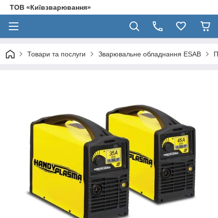
ТОВ «Київзварювання»
Товари та послуги
Зварювальне обладнання ESAB
П