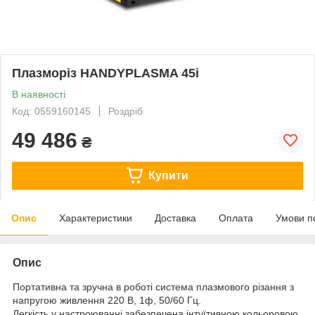
Плазморіз HANDYPLASMA 45i
В наявності
Код: 0559160145
Роздріб
49 486
₴
Купити
Опис
Характеристики
Доставка
Оплата
Умови п
Опис
Портативна та зручна в роботі система плазмового різання з
напругою живлення 220 В, 1ф, 50/60 Гц.
Легкість у настроюванні забезпечена інтуїтивною кольоровою