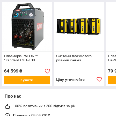
Плазморіз PATON™
Системи плазмового
Плаз
Standard CUT-100
різання iSeries
DeW
64 599
79 
₴
Ціну уточнюйте
Купити
Про нас
100% позитивних з 200 відгуків за рік
Працює з 08.06.2012