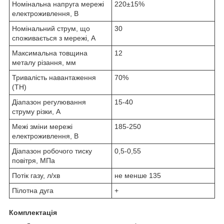
Номінальна напруга мережі
220±15%
електроживлення, В
Номінальний струм, що
30
споживається з мережі, А
Максимальна товщина
12
металу різання, мм
Тривалість навантаження
70%
(ТН)
Діапазон регулювання
15-40
струму різки, А
Межі зміни мережі
185-250
електроживлення, В
Діапазон робочого тиску
0,5-0,55
повітря, МПа
Потік газу, л/хв
не менше 135
Пілотна дуга
+
Комплектація