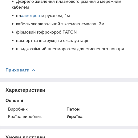
Джерело живлення плазмового різання з мережним
кабелем
пл
азмотрон і
з рукавом, 4м
кабель зварювальний з клемою «маса», 3м
фірмовий гофрокороб PATON
паспорт та інструкція з експлуатації
швидкознімний пневмороз'єм для стисненого повітря
Приховати
Характеристики
Основні
Виробник
Патон
Країна виробник
Україна
Умови доставки