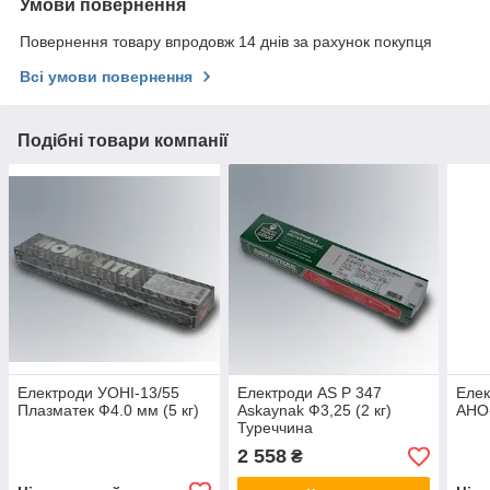
Умови повернення
Повернення товару впродовж 14 днів за рахунок покупця
Всі умови повернення
Подібні товари компанії
Електроди УОНІ-13/55
Електроди AS P 347
Еле
Плазматек Ф4.0 мм (5 кг)
Askaynak Ф3,25 (2 кг)
АНО-
Туреччина
2 558
₴