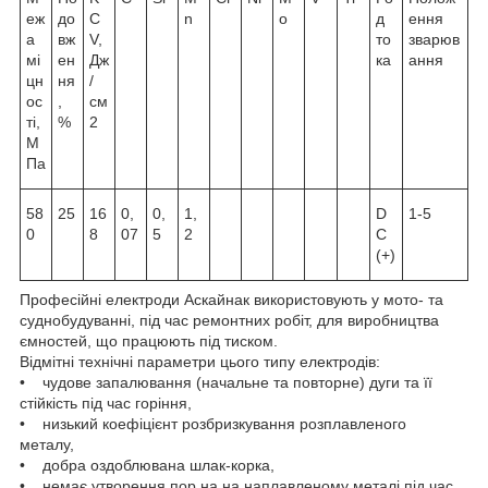
еж
до
C
n
o
д
ення
а
вж
V,
то
зварюв
мі
ен
Дж
ка
ання
цн
ня
/
ос
,
см
ті,
%
2
М
Па
58
25
16
0,
0,
1,
D
1-5
0
8
07
5
2
C
(+)
Професійні електроди Аскайнак використовують у мото- та
суднобудуванні, під час ремонтних робіт, для виробництва
ємностей, що працюють під тиском.
Відмітні технічні параметри цього типу електродів:
• чудове запалювання (начальне та повторне) дуги та її
стійкість під час горіння,
• низький коефіцієнт розбризкування розплавленого
металу,
• добра оздоблювана шлак-корка,
• немає утворення пор на на наплавленому металі під час