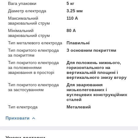
Вага упаковки
5 кг
Діаметр електрода
3.25 мм
Максимальний
110 А
зварювальний струм
Мінімальний
80 А
зварювальний струм
Тип металевого електрода
Плавильні
Тип покритого електрода
З основним покриттям
за покриттям
Тип покритого електрода
Для положень нижнього,
за положеннями
горизонтального на
зварювання в просторі
вертикальній площині і
вертикального знизу вгору
Тип покритого електрода
Для зварювання
за застосуванням
низьколегованих і
вуглецевих конструкційних
сталей
Тип електрода
Металевий
Приховати