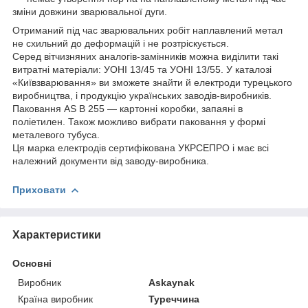
зміни довжини зварювальної дуги.
Отриманий під час зварювальних робіт наплавлений метал
не схильний до деформацій і не розтріскується.
Серед вітчизняних аналогів-замінників можна виділити такі
витратні матеріали: УОНІ 13/45 та УОНІ 13/55. У каталозі
«Київзварювання» ви зможете знайти й електроди турецького
виробництва, і продукцію українських заводів-виробників.
Паковання AS B 255 — картонні коробки, запаяні в
поліетилен. Також можливо вибрати паковання у формі
металевого тубуса.
Ця марка електродів сертифікована УКРСЕПРО і має всі
належний документи від заводу-виробника.
Приховати
Характеристики
Основні
Виробник
Askaynak
Країна виробник
Туреччина