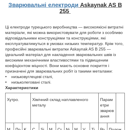
Зварювальні електроди
Askaynak AS B
255
Ці електроди турецького виробництва — високоякісні витратні
матеріали, які можна використовувати для роботи з особливо
відповідальними конструкціями та конструкціями, які
експлуатуватимуться в умовах низьких температур. Крім того,
професійні зварювальні витратки Askaynak AS B 255 —
ідеальний матеріал для накладення зварювальних швів із
високими механічними властивостями та підвищеним
коефіцієнтом міцності. Вони мають основне покриття і
призначені для зварювальних робіт із такими металами:
• низьковуглецеві сталі,
• низьколеговані сталі.
Характеристики
Хутро.
Хімічний склад наплавленого
Парам
металу
етри
зварюв
ання
М
По
K
C
Si
M
Cr
Ni
M
V
Ti
Ро
Полож