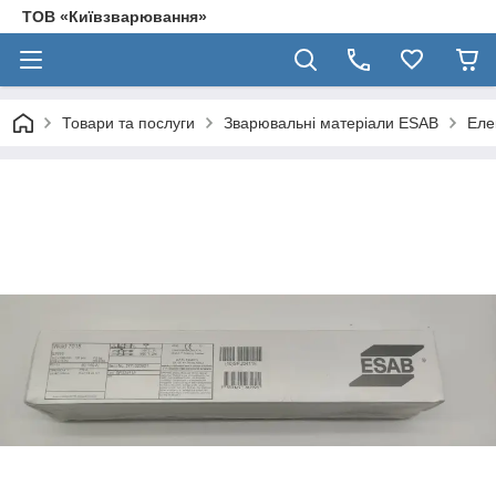
ТОВ «Київзварювання»
Товари та послуги
Зварювальні матеріали ESAB
Еле