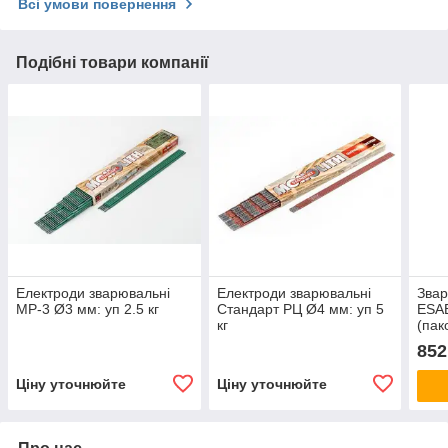
Всі умови повернення
Подібні товари компанії
Електроди зварювальні
Електроди зварювальні
Звар
МР-3 Ø3 мм: уп 2.5 кг
Стандарт РЦ Ø4 мм: уп 5
ESAB
кг
(пак
852
Ціну уточнюйте
Ціну уточнюйте