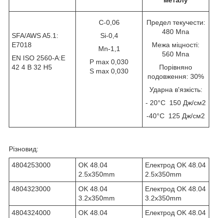
C-0,06
Предел текучести:
480 Мпа
SFA/AWS A5.1:
Si-0,4
E7018
Межа міцності:
Mn-1,1
560 Мпа
EN ISO 2560-A:E
P max 0,030
42 4 B 32 H5
Порівняно
S max 0,030
подовження: 30%
Ударна в'язкість:
- 20°C 150 Дж/см
2
-40°C 125 Дж/см
2
Різновид:
4804253000
OK 48.04
Електрод OK 48.04
2.5x350mm
2.5x350mm
4804323000
OK 48.04
Електрод OK 48.04
3.2x350mm
3.2x350mm
4804324000
OK 48.04
Електрод OK 48.04