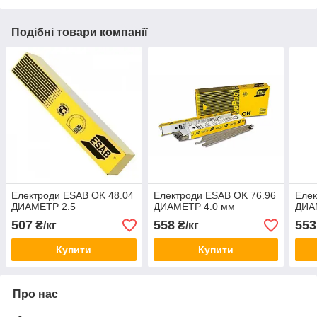
Подібні товари компанії
Електроди ESAB OK 48.04
Електроди ESAB OK 76.96
Елек
ДИАМЕТР 2.5
ДИАМЕТР 4.0 мм
ДИА
507
558
553
₴/кг
₴/кг
Купити
Купити
Про нас