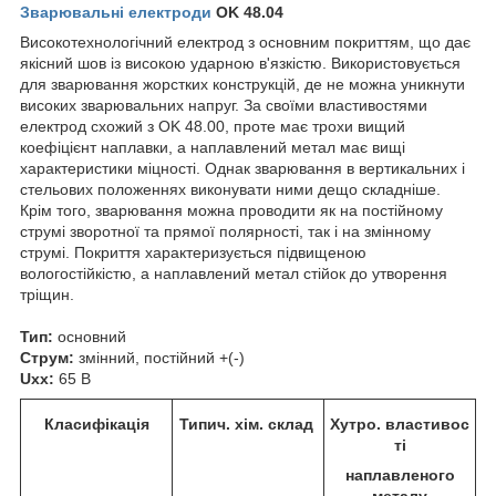
Зварювальні електроди
OK 48.04
Високотехнологічний електрод з основним покриттям, що дає
якісний шов із високою ударною в'язкістю. Використовується
для зварювання жорстких конструкцій, де не можна уникнути
високих зварювальних напруг. За своїми властивостями
електрод схожий з OK 48.00, проте має трохи вищий
коефіцієнт наплавки, а наплавлений метал має вищі
характеристики міцності. Однак зварювання в вертикальних і
стельових положеннях виконувати ними дещо складніше.
Крім того, зварювання можна проводити як на постійному
струмі зворотної та прямої полярності, так і на змінному
струмі. Покриття характеризується підвищеною
вологостійкістю, а наплавлений метал стійок до утворення
тріщин.
Тип:
основний
Струм:
змінний, постійний +(-)
Uxx:
65 В
Класифікація
Типич. хім. склад
Хутро. властивос
ті
наплавленого
металу