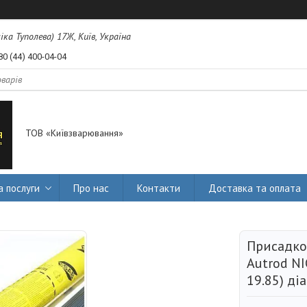
міка Туполева) 17Ж, Київ, Україна
80 (44) 400-04-04
ТОВ «Київзварювання»
а послуги
Про нас
Контакти
Доставка та оплата
Присадко
Autrod NI
19.85) ді