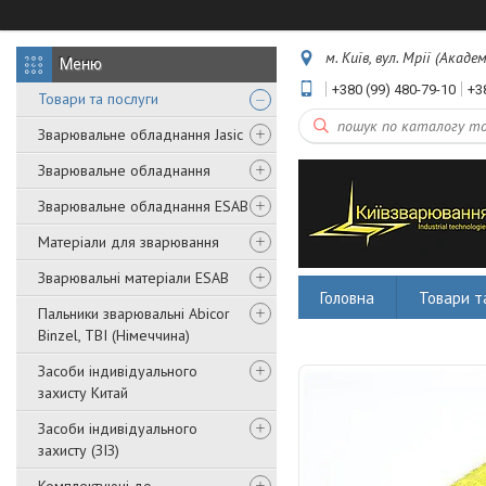
м. Київ, вул. Мрії (Акаде
+380 (99) 480-79-10
+3
Товари та послуги
Зварювальне обладнання Jasic
Зварювальне обладнання
Зварювальне обладнання ESAB
Матеріали для зварювання
Зварювальні матеріали ESAB
Головна
Товари т
Пальники зварювальні Abicor
Binzel, TBI (Німеччина)
Засоби індивідуального
захисту Китай
Засоби індивідуального
захисту (ЗІЗ)