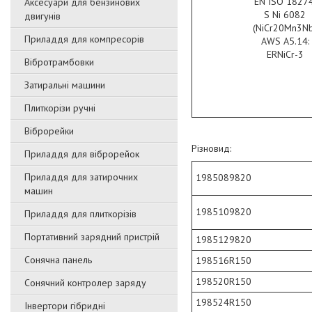
EN ISO 18274
Аксесуари для бензинових
S Ni 6082
двигунів
(NiCr20Mn3Nb
Приладдя для компресорів
AWS A5.14:
ERNiCr-3
Вібротрамбовки
Затиральні машини
Плиткорізи ручні
Віброрейки
Різновид:
Приладдя для віброрейок
Приладдя для затирочниx
1985089820
машин
1985109820
Приладдя для плиткорізів
Портативний зарядний пристрій
1985129820
Сонячна панель
198516R150
198520R150
Сонячний контролер заряду
198524R150
Інвертори гібридні