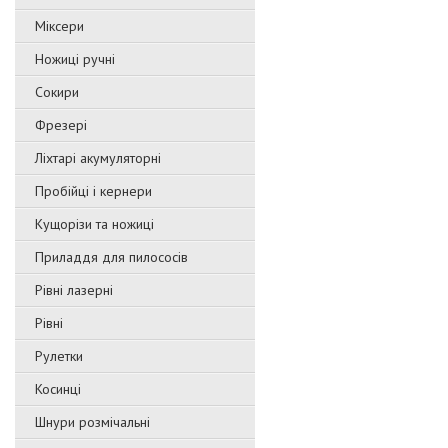
Міксери
Ножиці ручні
Сокири
Фрезері
Ліхтарі акумуляторні
Пробійці і кернери
Кущорізи та ножиці
Приладдя для пилососів
Рівні лазерні
Рівні
Рулетки
Косинці
Шнури розмічальні