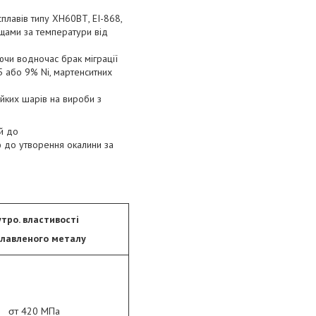
плавів типу ХН60ВТ, ЕІ-868,
ищами за температури від
ючи водночас брак міграції
5 або 9% Ni, мартенситних
ійких шарів на вироби з
ий до
ю до утворення окалини за
тро. властивості
лавленого металу
σт 420 МПа