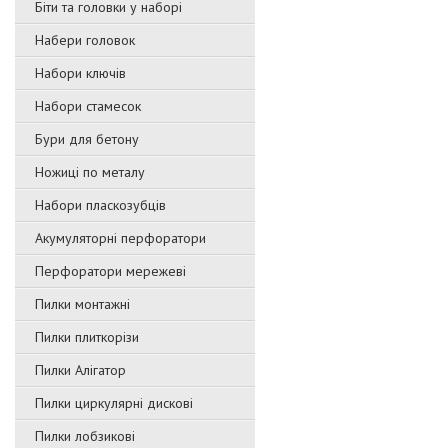
Біти та головки у наборі
Набери головок
Набори ключів
Набори стамесок
Бури для бетону
Ножиці по металу
Набори пласкозубців
Акумуляторні перфоратори
Перфоратори мережеві
Пилки монтажні
Пилки плиткорізи
Пилки Алігатор
Пилки циркулярні дискові
Пилки лобзикові