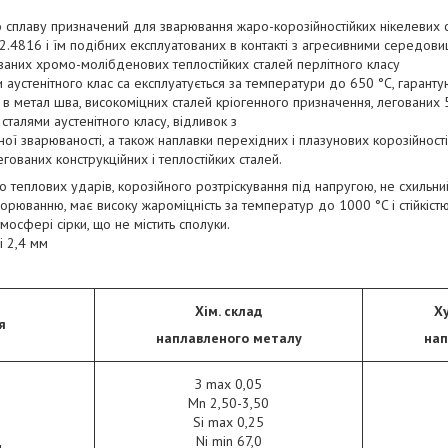
о сплаву призначений для зварювання жаро-корозійностійких нікелевих с
 2.4816 і їм подібних експлуатованих в контакті з агресивними середов
ваних хромо-молібденових теплостійких сталей перлітного класу
 аустенітного клас са експлуатується за температури до 650 °C, гаранту
і в метал шва, високоміцних сталей кріогенного призначення, легованих 
сталями аустенітного класу, відливок з
ї зварюваності, а також наплавки перехідних і плазунових корозійност
гованих конструкційних і теплостійких сталей.
о теплових ударів, корозійного розтріскування під напругою, не схильн
рюванню, має високу жароміцність за температур до 1000 °C і стійкіст
осфері сірки, що не містить сполуки.
і 2,4 мм
Хім. склад
Ху
я
наплавленого металу
нап
З max 0,05
Mn 2,50-3,50
Si max 0,25
Ni min 67,0