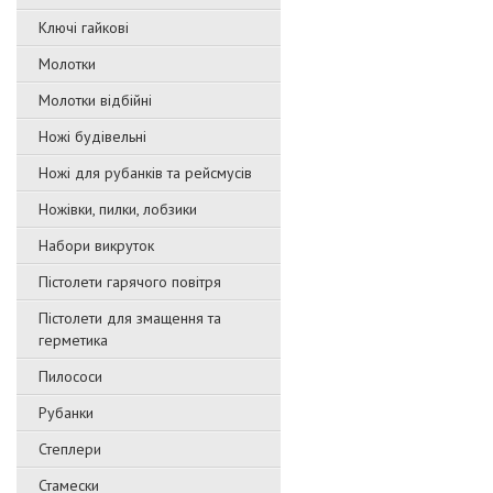
Ключі гайкові
Молотки
Молотки відбійні
Ножі будівельні
Ножі для рубанків та рейсмусів
Ножівки, пилки, лобзики
Набори викруток
Пістолети гарячого повітря
Пістолети для змащення та
герметика
Пилососи
Рубанки
Степлери
Стамески