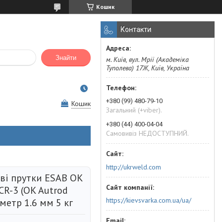
Кошик
Контакти
Знайти
м. Київ, вул. Мрії (Академіка
Туполева) 17Ж, Київ, Україна
+380 (99) 480-79-10
Кошик
Загальний (+viber).
+380 (44) 400-04-04
Самовивіз НЕДОСТУПНИЙ.
http://ukrweld.com
ві прутки ESAB OK
CR-3 (OK Autrod
https://kievsvarka.com.ua/ua/
аметр 1.6 мм 5 кг