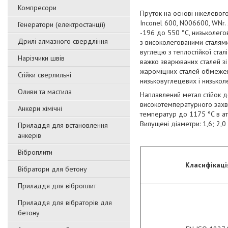
Компресори
Пруток на основі нікелевог
Inconel 600, N006600, WNr.
Генератори (електростанції)
-196 до 550 °C, низьколего
Дрилі алмазного свердління
з високолегованими сталями
вуглецю з теплостійкої стал
Нарізчики швів
важко зварюваних сталей зі 
жароміцних сталей обмежено
Стійки сверлильні
низьковуглецевих і низьколе
Оливи та мастила
Наплавлений метал стійок д
високотемпературного захво
Анкери хімічні
температур до 1175 °C в атм
Випущені діаметри: 1,6; 2,0 
Приладдя для встановлення
анкерів
Віброплити
Класифікаці
Вібратори для бетону
Приладдя для віброплит
Приладдя для вібраторів для
бетону