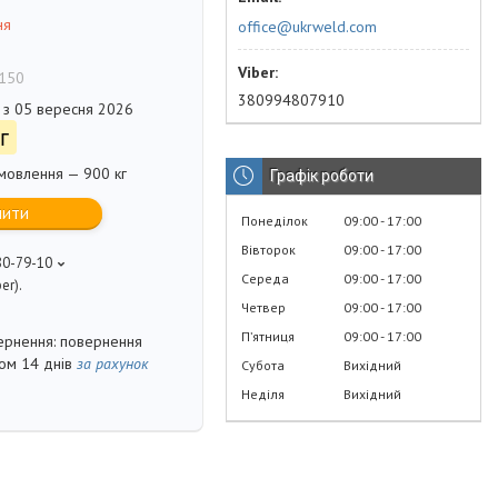
ня
office@ukrweld.com
150
380994807910
 з 05 вересня 2026
г
мовлення — 900 кг
Графік роботи
пити
Понеділок
09:00
17:00
Вівторок
09:00
17:00
80-79-10
Середа
09:00
17:00
er).
Четвер
09:00
17:00
Пʼятниця
09:00
17:00
повернення
гом 14 днів
за рахунок
Субота
Вихідний
Неділя
Вихідний