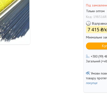
Під замовлен
Тільки оптом
Код:
198516R
Відправка
7 415 ₴/к
Мінімальне за
Ку
+380 (99) 4
Загальний (+vib
товару протя
покупця