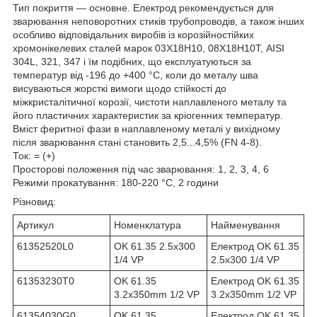
Тип покриття — основне. Електрод рекомендується для
зварювання неповоротних стиків трубопроводів, а також інших
особливо відповідальних виробів із корозійностійких
хромонікелевих сталей марок 03Х18Н10, 08Х18Н10Т, AISI
304L, 321, 347 і їм подібних, що експлуатуються за
температур від -196 до +400 °C, коли до металу шва
висуваються жорсткі вимоги щодо стійкості до
міжкристалітичної корозії, чистоти наплавленого металу та
його пластичних характеристик за кріогенних температур.
Вміст феритної фази в наплавленому металі у вихідному
після зварювання стані становить 2,5...4,5% (FN 4-8).
Ток: = (+)
Просторові положення під час зварювання: 1, 2, 3, 4, 6
Режими прокатування: 180-220 °C, 2 години
Різновид:
Артикул
Номенклатура
Найменування
61352520L0
OK 61.35 2.5x300
Електрод OK 61.35
1/4 VP
2.5x300 1/4 VP
61353230T0
OK 61.35
Електрод OK 61.35
3.2x350mm 1/2 VP
3.2x350mm 1/2 VP
61354030G0
OK 61.35
Електрод OK 61.35