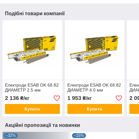
Подібні товари компанії
Електроди ESAB OK 68.82
Електроди ESAB OK 68.82
Елек
ДИАМЕТР 2.5 мм
ДИАМЕТР 4.0 мм
ДИА
2 136
1 953
2 0
₴/кг
₴/кг
Купити
Купити
Акційні пропозиції та новинки
–32%
–15%