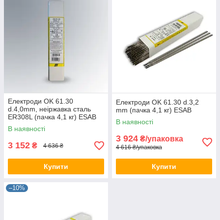
Електроди OK 61.30
Електроди OK 61.30 d.3,2
d.4,0mm, неіржавка сталь
mm (пачка 4,1 кг) ESAB
ER308L (пачка 4,1 кг) ESAB
В наявності
В наявності
3 924
₴/упаковка
3 152
₴
4 636 ₴
4 616 ₴/упаковка
Купити
Купити
–10%