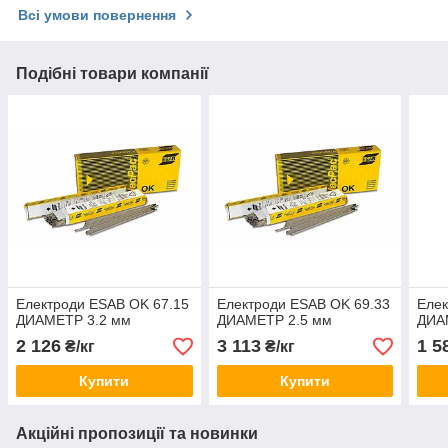
Всі умови повернення
Подібні товари компанії
Електроди ESAB OK 67.15
Електроди ESAB OK 69.33
Елек
ДИАМЕТР 3.2 мм
ДИАМЕТР 2.5 мм
ДИА
2 126
3 113
1 5
₴/кг
₴/кг
Купити
Купити
Акційні пропозиції та новинки