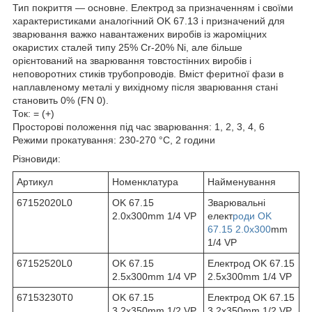
Тип покриття — основне. Електрод за призначенням і своїми
характеристиками аналогічний OK 67.13 і призначений для
зварювання важко навантажених виробів із жароміцних
окаристих сталей типу 25% Cr-20% Ni, але більше
орієнтований на зварювання товстостінних виробів і
неповоротних стиків трубопроводів. Вміст феритної фази в
наплавленому металі у вихідному після зварювання стані
становить 0% (FN 0).
Ток: = (+)
Просторові положення під час зварювання: 1, 2, 3, 4, 6
Режими прокатування: 230-270 °C, 2 години
Різновиди:
Артикул
Номенклатура
Найменування
67152020L0
OK 67.15
Зварювальні
2.0x300mm 1/4 VP
елект
роди OK
67.15 2.0x300
mm
1/4 VP
67152520L0
OK 67.15
Електрод OK 67.15
2.5x300mm 1/4 VP
2.5x300mm 1/4 VP
67153230T0
OK 67.15
Електрод OK 67.15
3.2x350mm 1/2 VP
3.2x350mm 1/2 VP