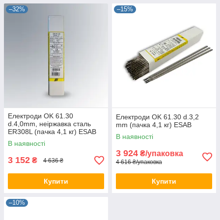
–32%
–15%
Електроди OK 61.30
Електроди OK 61.30 d.3,2
d.4,0mm, неіржавка сталь
mm (пачка 4,1 кг) ESAB
ER308L (пачка 4,1 кг) ESAB
В наявності
В наявності
3 924
₴/упаковка
3 152
₴
4 636 ₴
4 616 ₴/упаковка
Купити
Купити
–10%