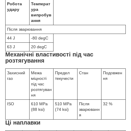
Робота
Температ
удару
ура
випробув
ання
Після зварювання
44 J
-80 degC
63 J
20 degC
Механічні властивості під час
розтягування
Захисний
Межа
Предел
Стан
Подовжен
газ
міцності
текучести
ня
під час
розтягуван
ня
ISO
610 MPa
510 MPa
Після
32 %
(88 ksi)
(74 ksi)
зварюванн
я
Ці наплавки