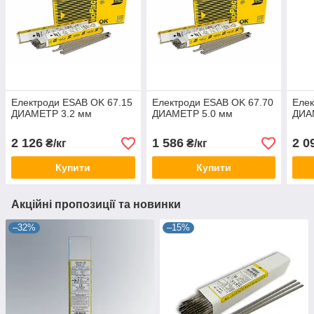
Електроди ESAB OK 67.15
Електроди ESAB OK 67.70
Елек
ДИАМЕТР 3.2 мм
ДИАМЕТР 5.0 мм
ДИА
2 126
1 586
2 0
₴/кг
₴/кг
Купити
Купити
Акційні пропозиції та новинки
–32%
–15%