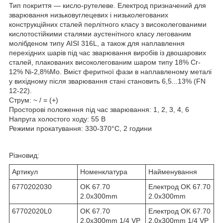
Тип покриття — кисло-рутелеве. Електрод призначений для
зварювання низьковуглецевих і низьколегованих
конструкційних сталей перлітного класу з високолегованими
кислотостійкими сталями аустенітного класу легованим
молібденом типу AISI 316L, а також для наплавлення
перехідних шарів під час зварювання виробів із двошарових
сталей, плакованих високолегованим шаром типу 18% Cr-
12% Ni-2,8%Mo. Вміст феритної фази в наплавленому металі
у вихідному після зварювання стані становить 6,5...13% (FN
12-22).
Струм: ~ / = (+)
Просторові положення під час зварювання: 1, 2, 3, 4, 6
Напруга холостого ходу: 55 В
Режими прокатування: 330-370°С, 2 години
Різновид:
Артикул
Номенклатура
Найменування
6770202030
OK 67.70
Електрод OK 67.70
2.0x300mm
2.0x300mm
67702020L0
OK 67.70
Електрод OK 67.70
2.0x300mm 1/4 VP
2.0x300mm 1/4 VP