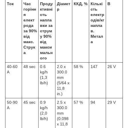
Ток
Час
Проду
Діамет
ККД, %
Кількі
В
горінн
ктивні
р
сть
я
сть
електр
елект
напла
одів/кг
рода
вки за
напла
за 90%
струм
в.
від
у 90%
Метал
макс.
від
а
Струк
макси
а
мальн
ого
40-60
48 sec
0.6
2.0 x
58 %
147
26 V
A
kg/h
300.0
(1,3
mm
lb/h)
(5/64 x
11,8
in.)
50-90
45 sec
0.9
2.5 x
57 %
94
29 V
A
kg/h
300.0
(2,0
mm
lb/h)
(0.098
x 11,8