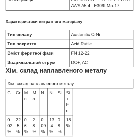
AWS A5.4 : E309LMo-17
Характеристики витратного матеріалу
Тип сплаву
Austenitic CrNi
Тип покриття
Acid Rutile
Вміст феритної фази
FN 12-22
Зварювальний струм
DC+, AC
Хім. склад наплавленого металу
Хім. склад наплавленого металу
C
Cr
M
M
N
Ni
Si
Si
n
o
+
F
e
0.
22
0.
2.
0.
13
0.
18
02
.5
6
8
09
.4
8
%
%
%
%
%
%
%
%