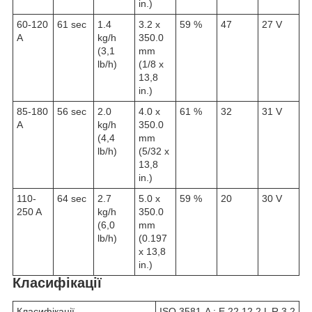
in.)
60-120
61 sec
1.4
3.2 x
59 %
47
27 V
A
kg/h
350.0
(3,1
mm
lb/h)
(1/8 x
13,8
in.)
85-180
56 sec
2.0
4.0 x
61 %
32
31 V
A
kg/h
350.0
(4,4
mm
lb/h)
(5/32 x
13,8
in.)
110-
64 sec
2.7
5.0 x
59 %
20
30 V
250 A
kg/h
350.0
(6,0
mm
lb/h)
(0.197
x 13,8
in.)
Класифікації
Класифікації
ISO 3581-A : E 22 12 2 L R 3 2