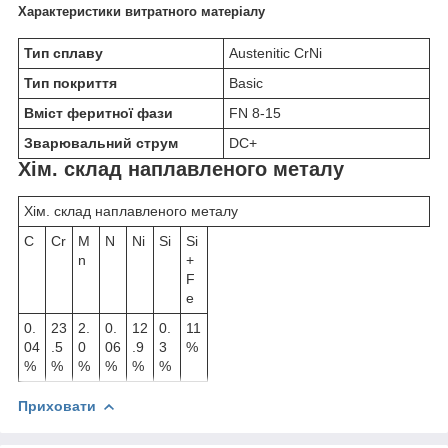
Характеристики витратного матеріалу
Тип сплаву
Austenitic CrNi
Тип покриття
Basic
Вміст феритної фази
FN 8-15
Зварювальний струм
DC+
Хім. склад наплавленого металу
Хім. склад наплавленого металу
C
Cr
M
N
Ni
Si
Si
n
+
F
e
0.
23
2.
0.
12
0.
11
04
.5
0
06
.9
3
%
%
%
%
%
%
%
Приховати