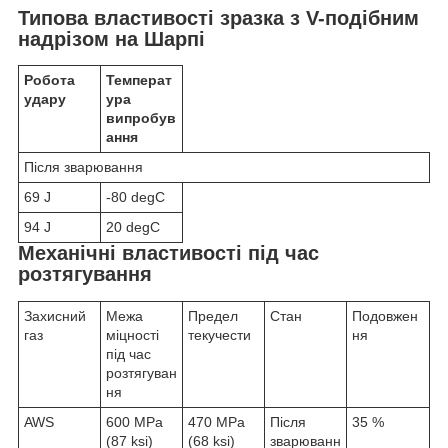
Типова властивості зразка з V-подібним
надрізом на Шарпі
Робота
Температ
удару
ура
випробув
ання
Після зварювання
69 J
-80 degC
94 J
20 degC
Механічні властивості під час
розтягування
Захисний
Межа
Предел
Стан
Подовжен
газ
міцності
текучести
ня
під час
розтягуван
ня
AWS
600 MPa
470 MPa
Після
35 %
(87 ksi)
(68 ksi)
зварюванн