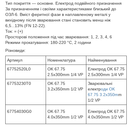
Тип покриття — основне. Електрод подвійного призначення
За призначенням і своїми характеристиками близький до
ОЗЛ-6. Вміст феритної фази в наплавленому металі у
вихідному після зварювання стані становить менш ніж
6,5...13% (FN 12-22).
Ток: = (+)
Просторові положення під час зварювання: 1, 2, 3, 4, 6
Режими прокатування: 180-220 °C, 2 години
Різновиди:
Артикул
Номенклатура
Найменування
67752520L0
OK 67.75
Електрод OK 67.75
2.5x300mm 1/4 VP
2.5x300mm 1/4 VP
67753230T0
OK 67.75
Зварювальні
3.2x350mm 1/2 VP
електр
оди OK
67.75 3.2x350m
m
1/2 VP
67754030G0
OK 67.75
Електрод OK 67.75
4.0x350mm 1/2 VP
4.0x350mm 1/2 VP