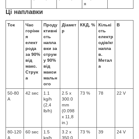
я
Ці наплавки
Ток
Час
Проду
Діамет
ККД, %
Кількі
В
горінн
ктивні
р
сть
я
сть
електр
елект
напла
одів/кг
рода
вки за
напла
за 90%
струм
в.
від
у 90%
Метал
макс.
від
а
Струк
макси
а
мальн
ого
50-80
42 sec
1.1
2.5 x
73 %
78
22 V
A
kg/h
300.0
(2,4
mm
lb/h)
(0.098
x 11,8
in.)
80-120
60 sec
1.5
3.2 x
73 %
39
24 V
A
kg/h
350.0