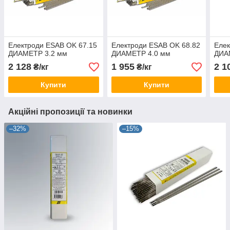
Електроди ESAB OK 67.15
Електроди ESAB OK 68.82
Елек
ДИАМЕТР 3.2 мм
ДИАМЕТР 4.0 мм
ДИА
2 128
1 955
2 1
₴/кг
₴/кг
Купити
Купити
Акційні пропозиції та новинки
–32%
–15%