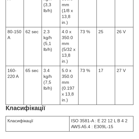
(3,3
mm
lb/h)
(1/8 x
13,8
in.)
80-150
62 sec
2.3
4.0 x
73 %
25
26 V
A
kg/h
350.0
(5,1
mm
lb/h)
(5/32 x
13,8
in.)
160-
65 sec
3.4
5.0 x
73 %
17
27 V
220 A
kg/h
350.0
(7,5
mm
lb/h)
(0.197
x 13,8
in.)
Класифікації
Класифікації
ISO 3581-A : E 22 12 L B 4 2
AWS A5.4 : E309L-15