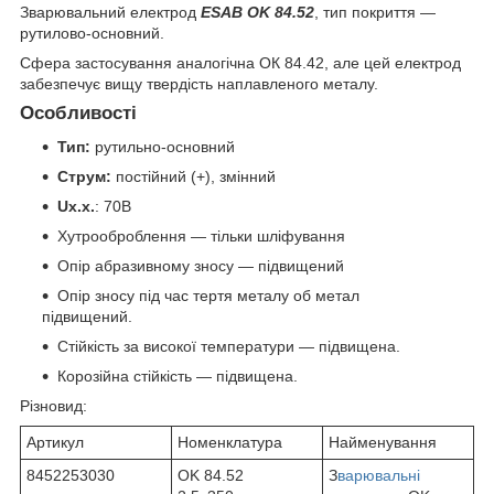
Зварювальний електрод
ESAB OK 84.52
, тип покриття —
рутилово-основний.
Сфера застосування аналогічна ОК 84.42, але цей електрод
забезпечує вищу твердість наплавленого металу.
Особливості
Тип:
рутильно-основний
Струм:
постійний (+), змінний
Ux.x.
: 70B
Хутрооброблення — тільки шліфування
Опір абразивному зносу — підвищений
Опір зносу під час тертя металу об метал
підвищений.
Стійкість за високої температури — підвищена.
Корозійна стійкість — підвищена.
Різновид:
Артикул
Номенклатура
Найменування
8452253030
OK 84.52
З
варювальні