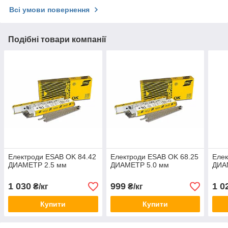
Всі умови повернення
Подібні товари компанії
Електроди ESAB OK 84.42
Електроди ESAB OK 68.25
Елек
ДИАМЕТР 2.5 мм
ДИАМЕТР 5.0 мм
ДИА
1 030
999
1 0
₴/кг
₴/кг
Купити
Купити