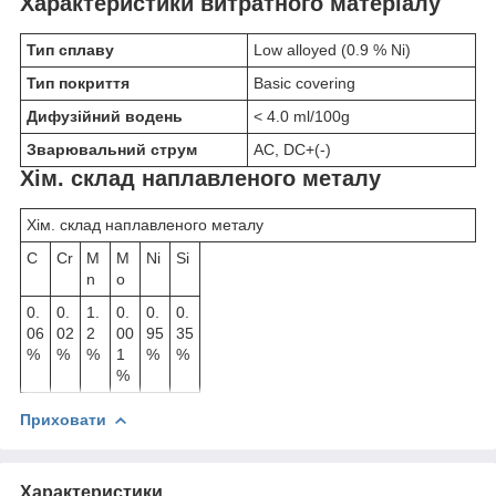
Характеристики витратного матеріалу
Тип сплаву
Low alloyed (0.9 % Ni)
Тип покриття
Basic covering
Дифузійний водень
< 4.0 ml/100g
Зварювальний струм
AC, DC+(-)
Хім. склад наплавленого металу
Хім. склад наплавленого металу
C
Cr
M
M
Ni
Si
n
o
0.
0.
1.
0.
0.
0.
06
02
2
00
95
35
%
%
%
1
%
%
%
Приховати
Характеристики