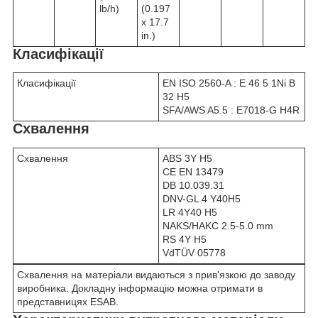
lb/h)
(0.197
x 17.7
in.)
Класифікації
Класифікації
EN ISO 2560-A : E 46 5 1Ni B
32 H5
SFA/AWS A5.5 : E7018-G H4R
Схвалення
Схвалення
ABS 3Y H5
CE EN 13479
DB 10.039.31
DNV-GL 4 Y40H5
LR 4Y40 H5
NAKS/HAKC 2.5-5.0 mm
RS 4Y H5
VdTÜV 05778
Схвалення на матеріали видаються з прив'язкою до заводу
виробника. Докладну інформацію можна отримати в
представницях ESAB.