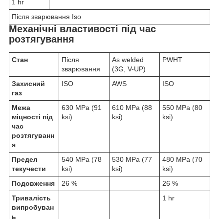
1 hr
Після зварювання Iso
Механічні властивості під час
розтягування
Стан
Після
As welded
PWHT
зварювання
(3G, V-UP)
Захисний
ISO
AWS
ISO
газ
Межа
630 MPa (91
610 MPa (88
550 MPa (80
міцності під
ksi)
ksi)
ksi)
час
розтягуванн
я
Предел
540 MPa (78
530 MPa (77
480 MPa (70
текучести
ksi)
ksi)
ksi)
Подовження
26 %
26 %
Тривалість
1 hr
випробуван
ь