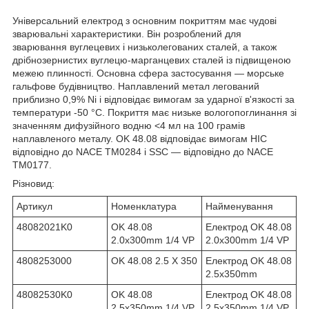
Універсальний електрод з основним покриттям має чудові
зварювальні характеристики. Він розроблений для
зварювання вуглецевих і низьколегованих сталей, а також
дрібнозернистих вуглецю-марганцевих сталей із підвищеною
межею плинності. Основна сфера застосування — морське
гальфове будівництво. Наплавлений метал легований
приблизно 0,9% Ni і відповідає вимогам за ударної в'язкості за
температури -50 °C. Покриття має низьке вологопоглинання зі
значенням дифузійного водню <4 мл на 100 грамів
наплавленого металу. OK 48.08 відповідає вимогам HIC
відповідно до NACE TM0284 і SSC — відповідно до NACE
TM0177.
Різновид:
Артикул
Номенклатура
Найменування
48082021K0
OK 48.08
Електрод OK 48.08
2.0x300mm 1/4 VP
2.0x300mm 1/4 VP
4808253000
OK 48.08 2.5 X 350
Електрод OK 48.08
2.5x350mm
48082530K0
OK 48.08
Електрод OK 48.08
2.5x350mm 1/4 VP
2.5x350mm 1/4 VP