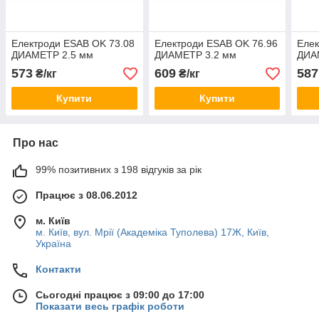
Електроди ESAB OK 73.08
Електроди ESAB OK 76.96
Елек
ДИАМЕТР 2.5 мм
ДИАМЕТР 3.2 мм
ДИА
573
609
587
₴/кг
₴/кг
Купити
Купити
Про нас
99% позитивних з 198 відгуків за рік
Працює з 08.06.2012
м. Київ
м. Київ, вул. Мрії (Академіка Туполева) 17Ж, Київ,
Україна
Контакти
Сьогодні працює з 09:00 до 17:00
Показати весь графік роботи