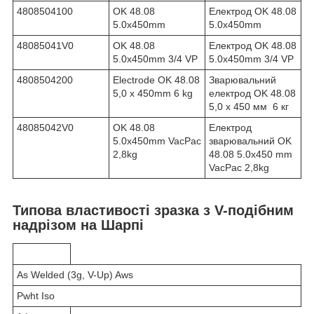
4808504100
OK 48.08
Електрод OK 48.08
5.0x450mm
5.0x450mm
48085041V0
OK 48.08
Електрод OK 48.08
5.0x450mm 3/4 VP
5.0x450mm 3/4 VP
4808504200
Electrode OK 48.08
Зварювальний
5,0 x 450mm 6 kg
електрод OK 48.08
5,0 x 450 мм 6 кг
48085042V0
OK 48.08
Електрод
5.0x450mm VacPac
зварювальний OK
2,8kg
48.08 5.0x450 mm
VacPac 2,8kg
Типова властивості зразка з V-подібним
надрізом на Шарпі
As Welded (3g, V-Up) Aws
Pwht Iso