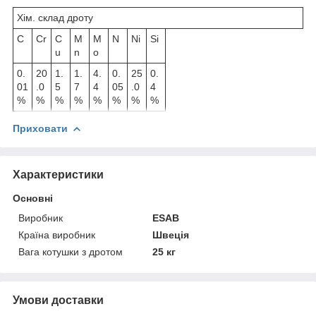
Хім. склад дроту
C
Cr
C
M
M
N
Ni
Si
u
n
o
0.
20
1.
1.
4.
0.
25
0.
01
.0
5
7
4
05
.0
4
%
%
%
%
%
%
%
%
Приховати
Характеристики
Основні
Виробник
ESAB
Країна виробник
Швеція
Вага котушки з дротом
25 кг
Умови доставки