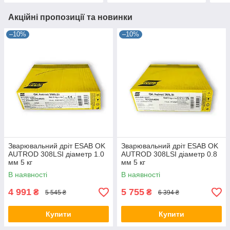
Акційні пропозиції та новинки
–10%
–10%
Зварювальний дріт ESAB OK
Зварювальний дріт ESAB OK
AUTROD 308LSI діаметр 1.0
AUTROD 308LSI діаметр 0.8
мм 5 кг
мм 5 кг
В наявності
В наявності
4 991
5 755
₴
₴
5 545 ₴
6 394 ₴
Купити
Купити