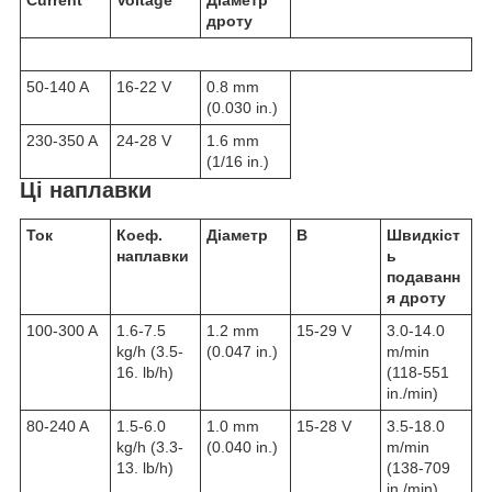
дроту
50-140 A
16-22 V
0.8 mm
(0.030 in.)
230-350 A
24-28 V
1.6 mm
(1/16 in.)
Ці наплавки
Ток
Коеф.
Діаметр
В
Швидкіст
наплавки
ь
подаванн
я дроту
100-300 A
1.6-7.5
1.2 mm
15-29 V
3.0-14.0
kg/h (3.5-
(0.047 in.)
m/min
16. lb/h)
(118-551
in./min)
80-240 A
1.5-6.0
1.0 mm
15-28 V
3.5-18.0
kg/h (3.3-
(0.040 in.)
m/min
13. lb/h)
(138-709
in./min)