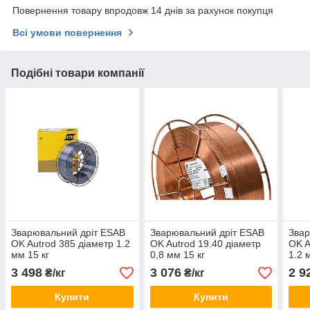
Повернення товару впродовж 14 днів за рахунок покупця
Всі умови повернення
Подібні товари компанії
Зварювальний дріт ESAB
Зварювальний дріт ESAB
Звар
OK Autrod 385 діаметр 1.2
OK Autrod 19.40 діаметр
OK A
мм 15 кг
0,8 мм 15 кг
1.2 
3 498
3 076
2 9
₴/кг
₴/кг
Купити
Купити