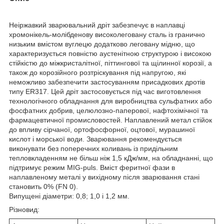
Неіржавкий зварювальний дріт забезпечує в наплавці
хромонікель-молібденову високолеговану сталь із гранично
низьким вмістом вуглецю додатково леговану мідню, що
характеризується повністю аустенітною структурою і високою
стійкістю до міжкристалітної, піттингової та щілинної корозії, а
також до корозійного розтріскування під напругою, які
неможливо забезпечити застосуванням присадкових дротів
типу ER317. Цей дріт застосовується під час виготовлення
технологічного обладнання для виробництва сульфатних або
фосфатних добрив, целюлозно-паперової, нафтохімічної та
фармацевтичної промисловостей. Наплавлений метал стійок
до впливу сірчаної, ортофосфорної, оцтової, мурашиної
кислот і морської води. Зварювання рекомендується
виконувати без поперечних коливань із придільним
тепловкладенням не більш ніж 1,5 кДж/мм, на обладнанні, що
підтримує режим MIG-puls. Вміст феритної фази в
наплавленому металі у вихідному після зварювання стані
становить 0% (FN 0).
Випущені діаметри: 0,8; 1,0 і 1,2 мм.
Різновид: