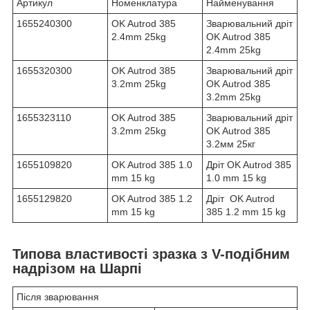
Артикул
Номенклатура
Найменування
1655240300
OK Autrod 385
Зварювальний дріт
2.4mm 25kg
OK Autrod 385
2.4mm 25kg
1655320300
OK Autrod 385
Зварювальний дріт
3.2mm 25kg
OK Autrod 385
3.2mm 25kg
1655323110
OK Autrod 385
Зварювальний дріт
3.2mm 25kg
OK Autrod 385
3.2мм 25кг
1655109820
OK Autrod 385 1.0
Дріт OK Autrod 385
mm 15 kg
1.0 mm 15 kg
1655129820
OK Autrod 385 1.2
Дріт OK Autrod
mm 15 kg
385 1.2 mm 15 kg
Типова властивості зразка з V-подібним
надрізом на Шарпі
Після зварювання