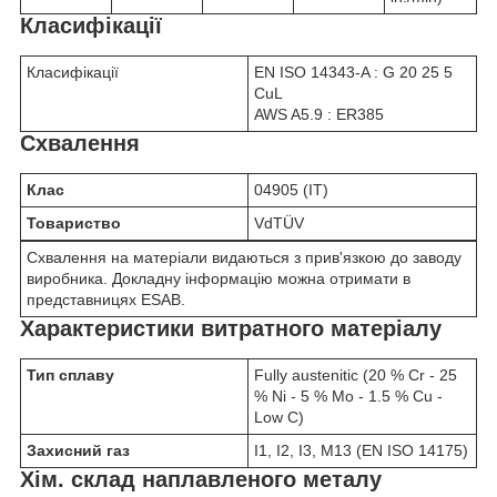
Класифікації
Класифікації
EN ISO 14343-A : G 20 25 5
CuL
AWS A5.9 : ER385
Схвалення
Клас
04905 (IT)
Товариство
VdTÜV
Схвалення на матеріали видаються з прив'язкою до заводу
виробника. Докладну інформацію можна отримати в
представницях ESAB.
Характеристики витратного матеріалу
Тип сплаву
Fully austenitic (20 % Cr - 25
% Ni - 5 % Mo - 1.5 % Cu -
Low C)
Захисний газ
I1, I2, I3, M13 (EN ISO 14175)
Хім. склад наплавленого металу