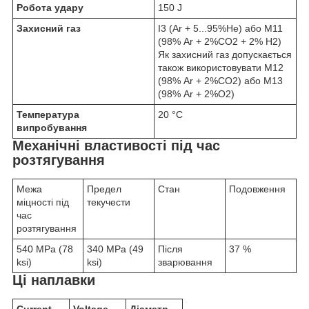
Робота удару
150 J
Захисний газ
I3 (Ar + 5...95%He) або М11
(98% Ar + 2%CO2 + 2% H2)
Як захисний газ допускається
також використовувати М12
(98% Ar + 2%CO2) або М13
(98% Ar + 2%O2)
Температура
20 °C
випробування
Механічні властивості під час
розтягування
Межа
Предел
Стан
Подовження
міцності під
текучести
час
розтягування
540 MPa (78
340 MPa (49
Після
37 %
ksi)
ksi)
зварювання
Ці наплавки
Current
Voltage
Діаметр