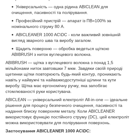
Універсальність — одна рідина ABICLEAN для
очищення, пасивності та полірування.
Професійний пристрій — апарат із ПВ=100% за
номінального струму 80 А.
ABICLEANER 1000 AC\DC
- коли важливий зовнішній
вигляд зварного шва та виробу загалом.
Щадить поверхню — обробка ведеться щіткою
ABIBRUSH з ниток вуглецевого волокна.
ABIBRUSH — щітка з вуглецевого волокна з понад 1,5
мільйонами ниток завтовшки 7 мкм. Завдяки своїй природі
щетинки щітки повторюють будь-який контур, проникають
навіть у найвужчі та найважкодоступніші щілини та кути
виробу. Щітка має ергономічну ручку, яка запобігає
стомлюваності руки користувача.
ABICLEAN — універсальний електроліт All-in-one — ідеальне
рішення для процесу безпечного очищення, пасивності та
надання блиску поверхням металу. Коли ABICLEANER
використовує функцію постійного струму (DC), цей електроліт
можна використовувати для полірування поверхонь.
Застосування ABICLEANER 1000 AC\DC: