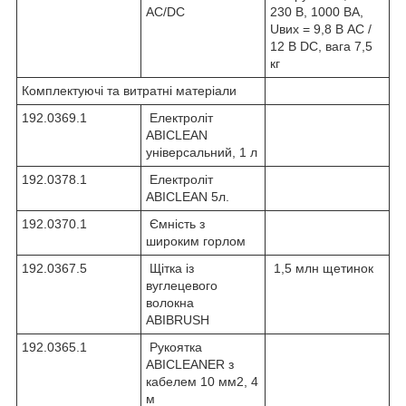
AC/DC
230 В, 1000 ВА,
Uвих = 9,8 В AC /
12 В DC, вага 7,5
кг
Комплектуючі та витратні матеріали
192.0369.1
Електроліт
ABICLEAN
універсальний, 1 л
192.0378.1
Електроліт
ABICLEAN 5л.
192.0370.1
Ємність з
широким горлом
192.0367.5
Щітка із
1,5 млн щетинок
вуглецевого
волокна
ABIBRUSH
192.0365.1
Рукоятка
ABICLEANER з
кабелем 10 мм2, 4
м