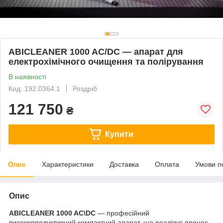
ABICLEANER 1000 AC/DC — апарат для
електрохімічного очищення та полірування
В наявності
Код: 192.0364.1
Роздріб
121 750
₴
Купити
Опис
Характеристики
Доставка
Оплата
Умови п
Опис
ABICLEANER 1000 AC\DC
— професійний
високопродуктивний компактний апарат, що реалізує процес