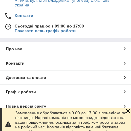
м. Київ, вул. Мрії (Академіка Туполева) 17Ж, Київ,
Україна
Контакти
Сьогодні працює з 09:00 до 17:00
Показати весь графік роботи
Про нас
Контакти
Доставка та оплата
Графік роботи
Повна версія сайту
Замовлення обробляються з 9.00 до 17.00 з понеділка по
п'ятницю. Наразі компанія не може швидко відповісти на
Сайт створено на маркетплейсі
Prom.ua
ваше повідомлення, оскільки за її графіком роботи зараз
не робочий час. Компанія відповість вам найближчим