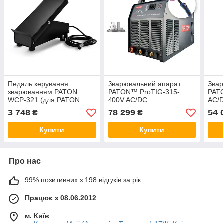
Педаль керування
Зварювальний апарат
Звар
зварюванням PATON
PATON™ ProTIG-315-
PAT
WCP-321 (для PATON
400V AC/DC
AC/
ProTIG-200 AC/DC, для
3 748
78 299
54 
₴
₴
PATON ProTIG-315-400V
AC/DC)
Купити
Купити
Про нас
99% позитивних з 198 відгуків за рік
Працює з 08.06.2012
м. Київ