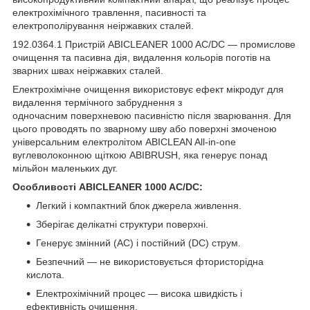
електрохімічного травлення, пасивності та
електрополірування неіржавких сталей.
192.0364.1 Пристрій ABICLEANER 1000 AC/DC — промислове
очищення та пасивна дія, видалення кольорів поготів на
зварних швах неіржавких сталей.
Електрохімічне очищення використовує ефект мікродуг для
видалення термічного забруднення з
одночасним поверхневою пасивністю після зварювання. Для
цього проводять по зварному шву або поверхні змоченою
універсальним електролітом ABICLEAN All-in-one
вуглеволоконною щіткою ABIBRUSH, яка генерує понад
мільйон маленьких дуг.
Особливості ABICLEANER 1000 AC/DC:
Легкий і компактний блок джерела живлення.
Зберігає делікатні структури поверхні.
Генерує змінний (AC) і постійний (DC) струм.
Безпечний — не використовується фтористорідна
кислота.
Електрохімічний процес — висока швидкість і
ефективність очищення.