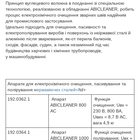
Принцип вуглецевого волокна в поєднанні зі спеціальною
технологією, реалізованою в обладнанні ABICLEANER, робить
процес електрохімічного очищення зварних швів надійним
для промислового застосування.
Ідеально підходить для очищення, пасивності та
електрополірування виробів і поверхонь із неіржавкої сталі й
алюмінію після зварювання, як-от перила балконів,
сходів, фасадів, судин, а також незамінний під час
будівництва харчових і хімічних трубопроводів,
у машинобудуванні.
Апарати для електрохімічного очищення, пасивування та
полірування н
ержавіючих сталей<
/td>
192.0362.1
Апарат
Функція
ABICLEANER 800
очищення; Uвх =
AC
230 В, 800 ВА,
Uвих = 8,7 В AC,
вага 4,9 кг
192.0364.1
Апарат
Функції очищення,
ABICLEANER 1000
полірування; Uвх =