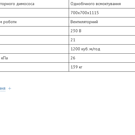
яторного димососа
Однобічного всмоктування
700х700х1115
м роботи
Вентиляторний
230 В
21
1200 куб. м/год
 кПа
26
139 кг
ння