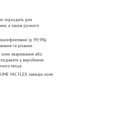
но підходить для
ня, а також ручного
окоефективне (≥ 99,9%)
вання та різання.
з зони зварювання або
а подавати у виробниче
очого місця.
FUME VAC FLEX завжди, коли