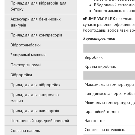
Приладдя для вібраторів для
Вбудований світлодіо
бетону
Універсальність встан
xFUME VAC FLEX
належить 
Аксесуари для бензинових
сучасні рішення ефективног
двигунів
Роботодавці зобов'язані зб
Приладдя для компресорів
Характеристики
Вібротрамбовки
Затиральні машини
Виробник
Плиткорізи ручні
Країна виробник
Віброрейки
Максимальна температура 
Приладдя для віброрейок
Тип димососа через мобіль
Приладдя для затирочниx
машин
Мінімальна температура д
Приладдя для плиткорізів
Гарантійний термін
Портативний зарядний пристрій
Частота тока
Споживана потужність
Сонячна панель