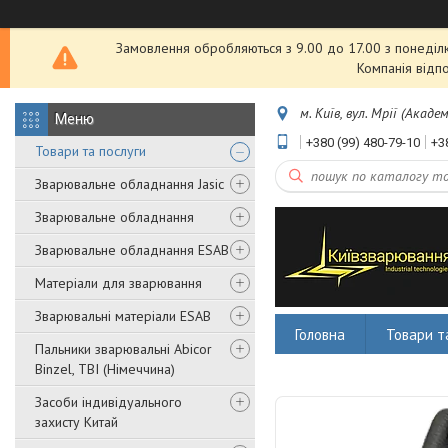
Замовлення обробляються з 9.00 до 17.00 з понеділка
Компанія відп
м. Київ, вул. Мрії (Акаде
+380 (99) 480-79-10
+3
Товари та послуги
Зварювальне обладнання Jasic
Зварювальне обладнання
Зварювальне обладнання ESAB
Матеріали для зварювання
Зварювальні матеріали ESAB
Головна
Товари т
Пальники зварювальні Abicor
Binzel, TBI (Німеччина)
Засоби індивідуального
захисту Китай