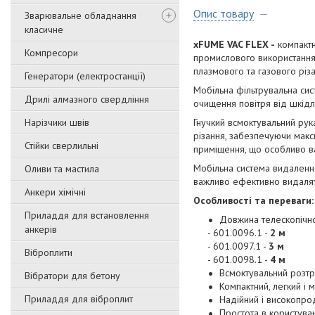
Опис товару
Зварювальне обладнання
класичне
xFUME VAC FLEX -
компактн
Компресори
промислового використання
плазмового та газового різа
Генератори (електростанції)
Мобільна фільтрувальна си
Дрилі алмазного свердління
очищення повітря від шкідли
Нарізчики швів
Гнучкий всмоктувальний ру
різання, забезпечуючи мак
Стійки сверлильні
приміщення, що особливо ва
Мобільна система видален
Оливи та мастила
важливо ефективно видаля
Анкери хімічні
Особливості та переваги:
Приладдя для встановлення
Довжина телескопічно
анкерів
- 601.0096.1 -
2 м
- 601.0097.1 -
3 м
Віброплити
- 601.0098.1 -
4 м
Всмоктувальний розтр
Вібратори для бетону
Компактний, легкий і 
Приладдя для віброплит
Надійний і високопро
Простота в користуван