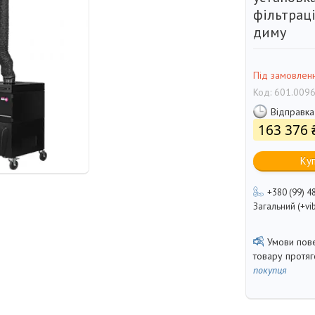
фільтрац
диму
Під замовлен
Код:
601.0096
Відправка
163 376 
Ку
+380 (99) 4
Загальний (+vib
товару протя
покупця