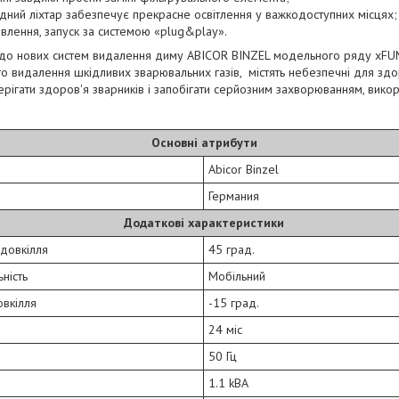
дний ліхтар забезпечує прекрасне освітлення у важкодоступних місцях;
овлення, запуск за системою «plug&play».
до нових систем видалення диму ABICOR BINZEL модельного ряду xFUM
о видалення шкідливих зварювальних газів, містять небезпечні для здор
ерігати здоров'я зварників і запобігати серйозним захворюванням, вико
Основні атрибути
Abicor Binzel
Германия
Додаткові характеристики
довкілля
45 град.
ність
Мобільний
овкілля
-15 град.
24 міс
50 Гц
1.1 kBA