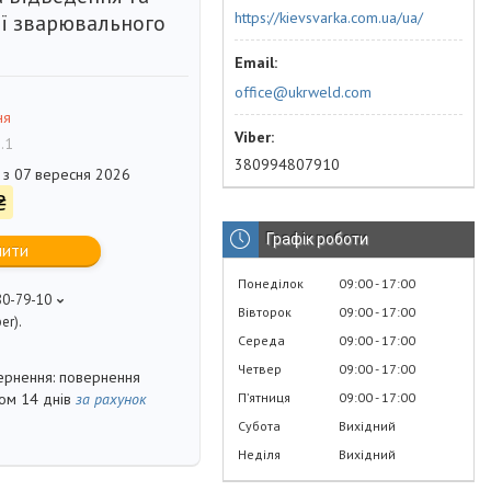
https://kievsvarka.com.ua/ua/
ії зварювального
office@ukrweld.com
ня
.1
380994807910
 з 07 вересня 2026
₴
Графік роботи
пити
Понеділок
09:00
17:00
80-79-10
Вівторок
09:00
17:00
er).
Середа
09:00
17:00
Четвер
09:00
17:00
повернення
Пʼятниця
09:00
17:00
гом 14 днів
за рахунок
Субота
Вихідний
Неділя
Вихідний