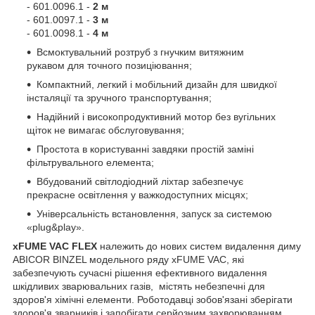
- 601.0096.1 -
2 м
- 601.0097.1 -
3 м
- 601.0098.1 -
4 м
Всмоктувальний розтруб з гнучким витяжним
рукавом для точного позиціювання;
Компактний, легкий і мобільний дизайн для швидкої
інсталяції та зручного транспортування;
Надійний і високопродуктивний мотор без вугільних
щіток не вимагає обслуговування;
Простота в користуванні завдяки простій заміні
фільтрувального елемента;
Вбудований світлодіодний ліхтар забезпечує
прекрасне освітлення у важкодоступних місцях;
Універсальність встановлення, запуск за системою
«plug&play».
xFUME VAC FLEX
належить до нових систем видалення диму
ABICOR BINZEL модельного ряду xFUME VAC, які
забезпечують сучасні рішення ефективного видалення
шкідливих зварювальних газів, містять небезпечні для
здоров'я хімічні елементи. Роботодавці зобов'язані зберігати
здоров'я зварників і запобігати серйозним захворюванням,