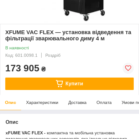
XFUME VAC FLEX — установка відведення та
фільтрації зварювального диму 4 м
В наявності
Код: 601.0098.1
Роздріб
173 905
₴
Купити
Опис
Характеристики
Доставка
Оплата
Умови п
Опис
xFUME VAC FLEX -
компактна та мобільна установка
видалення зварювальних аерозолів, яка ідеально підходить