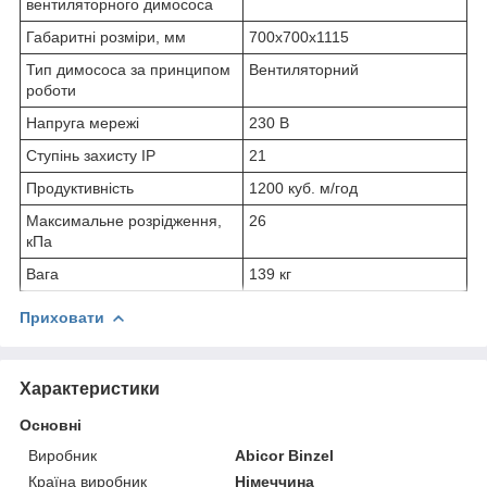
вентиляторного димососа
Габаритні розміри, мм
700х700х1115
Тип димососа за принципом
Вентиляторний
роботи
Напруга мережі
230 В
Ступінь захисту IP
21
Продуктивність
1200 куб. м/год
Максимальне розрідження,
26
кПа
Вага
139 кг
Приховати
Характеристики
Основні
Виробник
Abicor Binzel
Країна виробник
Німеччина