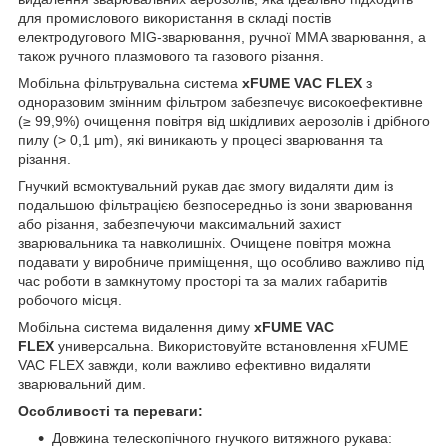
для промислового використання в складі постів
електродугового MIG-зварювання, ручної MMA зварювання, а
також ручного плазмового та газового різання.
Мобільна фільтрувальна система
xFUME VAC FLEX
з
одноразовим змінним фільтром забезпечує високоефективне
(≥ 99,9%) очищення повітря від шкідливих аерозолів і дрібного
пилу (> 0,1 μm), які виникають у процесі зварювання та
різання.
Гнучкий всмоктувальний рукав дає змогу видаляти дим із
подальшою фільтрацією безпосередньо із зони зварювання
або різання, забезпечуючи максимальний захист
зварювальника та навколишніх. Очищене повітря можна
подавати у виробниче приміщення, що особливо важливо під
час роботи в замкнутому просторі та за малих габаритів
робочого місця.
Мобільна система видалення диму
xFUME VAC
FLEX
универсальна. Використовуйте встановлення xFUME
VAC FLEX завжди, коли важливо ефективно видаляти
зварювальний дим.
Особливості та переваги:
Довжина телескопічного гнучкого витяжного рукава: