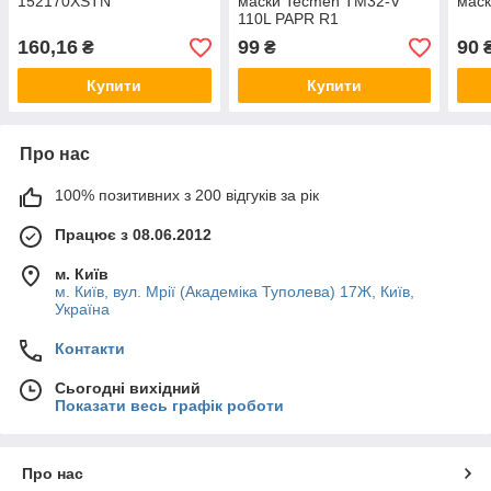
152170XSTN
маски Tecmen TM32-V
маск
110L PAPR R1
160,16
99
90
₴
₴
Купити
Купити
Про нас
100% позитивних з 200 відгуків за рік
Працює з 08.06.2012
м. Київ
м. Київ, вул. Мрії (Академіка Туполева) 17Ж, Київ,
Україна
Контакти
Сьогодні вихідний
Показати весь графік роботи
Про нас