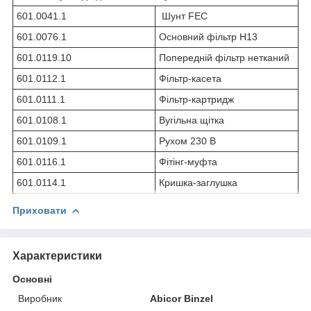
601.0041.1
Шунт FEC
601.0076.1
Основний фільтр H13
601.0119.10
Попередній фільтр нетканий
601.0112.1
Фільтр-касета
601.0111.1
Фільтр-картридж
601.0108.1
Вугільна щітка
601.0109.1
Рухом 230 В
601.0116.1
Фітінг-муфта
601.0114.1
Кришка-заглушка
Приховати
Характеристики
Основні
Виробник
Abicor Binzel