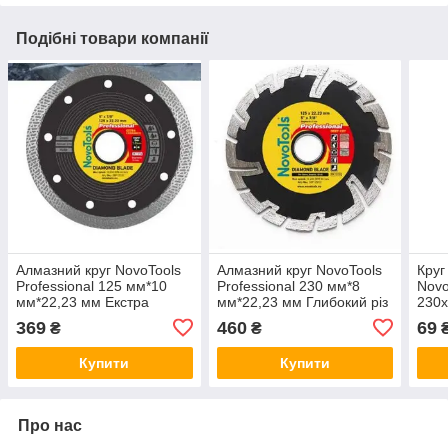
Подібні товари компанії
Алмазний круг NovoTools
Алмазний круг NovoTools
Круг
Professional 125 мм*10
Professional 230 мм*8
Novo
мм*22,23 мм Екстра
мм*22,23 мм Глибокий різ
230х
Кераміка
369
460
69
₴
₴
Купити
Купити
Про нас