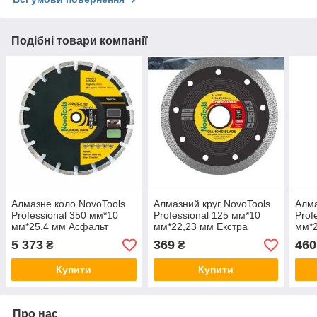
Подібні товари компанії
Алмазне коло NovoTools
Алмазний круг NovoTools
Алма
Professional 350 мм*10
Professional 125 мм*10
Prof
мм*25.4 мм Асфальт
мм*22,23 мм Екстра
мм*2
Кераміка
5 373
369
460
₴
₴
Купити
Купити
Про нас