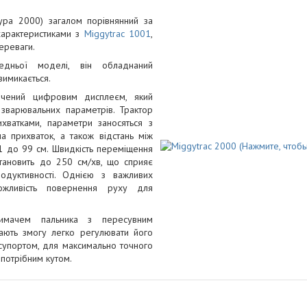
тура 2000) загалом порівнянний за
характеристиками з
Miggytrac 1001
,
ереваги.
едньої моделі, він обладнаний
вимикається.
ечений цифровим дисплеєм, який
зварювальних параметрів. Трактор
хватками, параметри заносяться з
а прихваток, а також відстань між
1 до 99 см. Швидкість переміщення
тановить до 250 см/хв, що сприяє
одуктивності. Однією з важливих
ожливість повернення руху для
римачем пальника з пересувним
ають змогу легко регулювати його
супортом, для максимально точного
 потрібним кутом.