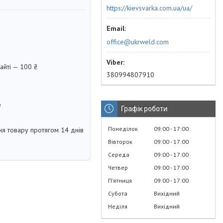
https://kievsvarka.com.ua/ua/
office@ukrweld.com
айті — 100 ₴
380994807910
м
Графік роботи
Понеділок
09:00
17:00
я товару протягом 14 днів
Вівторок
09:00
17:00
Середа
09:00
17:00
Четвер
09:00
17:00
Пʼятниця
09:00
17:00
Субота
Вихідний
Неділя
Вихідний