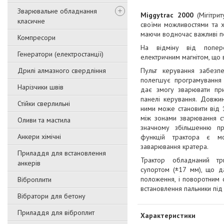
Зварювальне обладнання
Miggytrac 2000
(Мігітри
класичне
своїми можливостями та 
маючи водночас важливі п
Компресори
На відміну від попер
Генератори (електростанції)
електричним магнітом, що 
Дрилі алмазного свердління
Пульт керування забезп
полегшує програмування 
Нарізчики швів
дає змогу зварювати при
панелі керування. Довжин
Стійки сверлильні
ними може становити від 
між зонами зварювання с
Оливи та мастила
значному збільшенню пр
Анкери хімічні
функцій трактора є м
заварювання кратера.
Приладдя для встановлення
Трактор обладнаний т
анкерів
супортом (±17 мм), що д
положення, і поворотним 
Віброплити
встановлення пальники під
Вібратори для бетону
Приладдя для віброплит
Характеристики