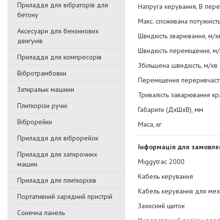
Приладдя для вібраторів для
Напруга керування, В пере
бетону
Макс. споживана потужність
Аксесуари для бензинових
Швидкість зварювання, м/х
двигунів
Швидкість переміщення, м/
Приладдя для компресорів
Збільшена швидкість, м/хв
Вібротрамбовки
Переміщення переривчасто
Затиральні машини
Тривалість заварювання кр
Плиткорізи ручні
Габарити (ДхШхВ), мм
Віброрейки
Маса, кг
Приладдя для віброрейок
Інформація для замовле
Приладдя для затирочниx
Miggytrac 2000
машин
Кабель керування
Приладдя для плиткорізів
Кабель керування для мех
Портативний зарядний пристрій
Захисний щиток
Сонячна панель