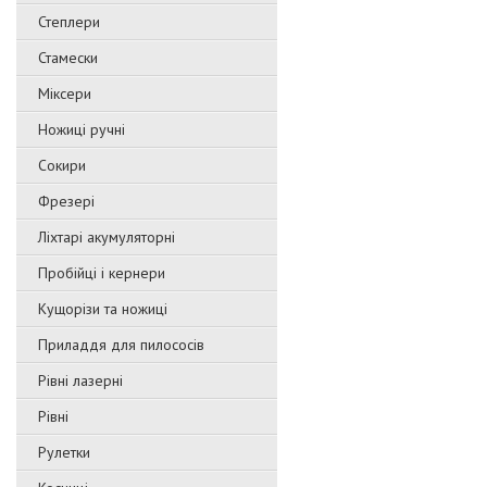
Степлери
Стамески
Міксери
Ножиці ручні
Сокири
Фрезері
Ліхтарі акумуляторні
Пробійці і кернери
Кущорізи та ножиці
Приладдя для пилососів
Рівні лазерні
Рівні
Рулетки