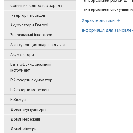
Універсальний роз'єм для
Сонячний контролер заряду
Універсальний сполучний к
Інвертори гібридні
Характеристики
Акумулятори Enersol
Інформація для замовле
Зварювальні інвертори
Аксесуари для зварювальників
Акумулятори
Багатофункціональний
інструмент
Гайковерти акумуляторні
Гайковерти мережеві
Рейсмусі
Дрилі акумуляторні
Дрилі мережеві
Дрилі-міксери