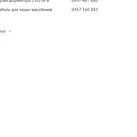
 трансформатора 230/36 В
0457 467 880
абель для інших виробників
0457 360 881
ння