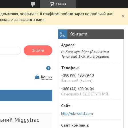
Кошик
домлення, оскільки за її графіком роботи зараз не робочий час.
швидше зв'язалася з вами
Контакти
Знайти
м. Київ, вул. Мрії (Академіка
Туполева) 17Ж, Київ, Україна
+380 (99) 480-79-10
Кошик
Загальний (+viber).
+380 (44) 400-04-04
Самовивіз НЕДОСТУПНИЙ.
http://ukrweld.com
ьний Miggytrac