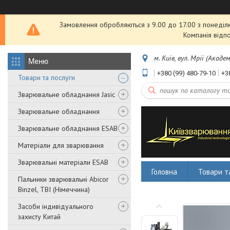
Замовлення обробляються з 9.00 до 17.00 з понеділка
Компанія відп
м. Київ, вул. Мрії (Акаде
+380 (99) 480-79-10
+3
Товари та послуги
Зварювальне обладнання Jasic
Зварювальне обладнання
Зварювальне обладнання ESAB
Матеріали для зварювання
Зварювальні матеріали ESAB
Головна
Товари т
Пальники зварювальні Abicor
Binzel, TBI (Німеччина)
Засоби індивідуального
захисту Китай