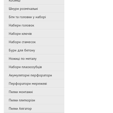
Косинці
Шнури розмічальні
Біти та головки у наборі
Набери головок
Набори ключів
Набори стамесок
Бури для бетону
Ножиці по металу
Набори пласкозубців
Акумуляторні перфоратори
Перфоратори мережеві
Пилки монтажні
Пилки плиткорізи
Пилки Алігатор