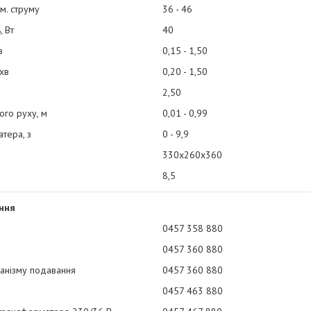
м. струму
36 - 46
, Вт
40
в
0,15 - 1,50
хв
0,20 - 1,50
2,50
го руху, м
0,01 - 0,99
атера, з
0 - 9,9
330х260х360
8,5
ння
0457 358 880
0457 360 880
анізму подавання
0457 360 880
0457 463 880