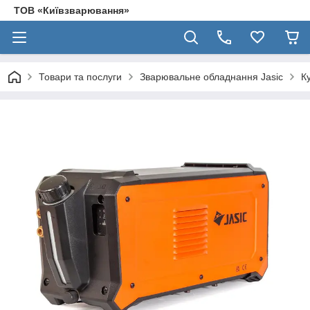
ТОВ «Київзварювання»
Товари та послуги
Зварювальне обладнання Jasic
К