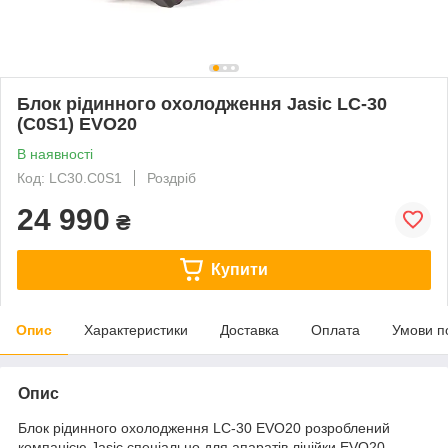
Блок рідинного охолодження Jasic LC-30
(C0S1) EVO20
В наявності
Код: LC30.C0S1
Роздріб
24 990
₴
Купити
Опис
Характеристики
Доставка
Оплата
Умови п
Опис
Блок рідинного охолодження LC-30 EVO20 розроблений
компанією Jasic спеціально для апаратів лінійки EVO20.