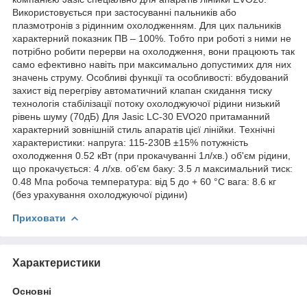
Використовується при застосуванні пальників або
плазмотронів з рідинним охолодженням. Для цих пальників
характерний показник ПВ – 100%. Тобто при роботі з ними не
потрібно робити перерви на охолодження, вони працюють так
само ефективно навіть при максимально допустимих для них
значень струму. Особливі функції та особливості: вбудований
захист від перегріву автоматичний клапан скидання тиску
технологія стабілізації потоку охолоджуючої рідини низький
рівень шуму (70дБ) Для Jasic LC-30 EVO20 притаманний
характерний зовнішній стиль апаратів цієї лінійки. Технічні
характеристики: напруга: 115-230В ±15% потужність
охолодження 0.52 кВт (при прокачуванні 1л/хв.) об'єм рідини,
що прокачується: 4 л/хв. об’єм баку: 3.5 л максимальний тиск:
0.48 Мпа робоча температура: від 5 до + 60 °C вага: 8.6 кг
(без урахування охолоджуючої рідини)
Приховати
Характеристики
Основні